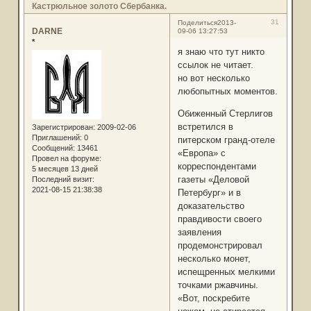
Кастрюльное золото Сбербанка.
31
Поделиться
2013-
DARNE
09-06 13:27:53
*
я знаю что тут никто
ссылок не читает.
но вот несколько
любопытных моментов.
Обиженный Стерлигов
встретился в
Зарегистрирован
: 2009-02-06
Приглашений:
0
питерском гранд-отеле
Сообщений:
13461
«Европа» с
Провел на форуме:
корреспондентами
5 месяцев 13 дней
газеты «Деловой
Последний визит:
2021-08-15 21:38:38
Петербург» и в
доказательство
правдивости своего
заявления
продемонстрировал
несколько монет,
испещренных мелкими
точками ржавчины.
«Вот, поскребите