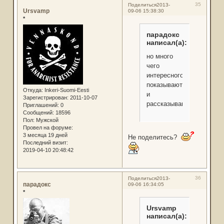
35
Поделиться
2013-
Ursvamp
09-06 15:38:30
*
парадокс
написал(а):
но много
чего
интересного
показывают
Откуда:
Inkeri-Suomi-Eesti
и
Зарегистрирован
: 2011-10-07
рассказывают
Приглашений:
0
Сообщений:
18596
Пол:
Мужской
Провел на форуме:
3 месяца 19 дней
Не поделитесь?
Последний визит:
2019-04-10 20:48:42
36
Поделиться
2013-
парадокс
09-06 16:34:05
*
Ursvamp
написал(а):