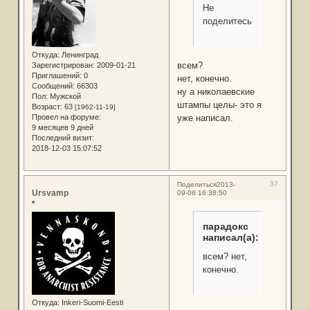
Не
поделитесь?
Откуда:
Ленинград
всем?
Зарегистрирован
: 2009-01-21
Приглашений:
0
нет, конечно.
Сообщений:
66303
ну а николаевские
Пол:
Мужской
штампы целы- это я
Возраст:
63
[1962-11-19]
Провел на форуме:
уже написал.
9 месяцев 9 дней
Последний визит:
2018-12-03 15:07:52
37
Поделиться
2013-
Ursvamp
09-06 16:38:50
*
парадокс
написал(а):
всем? нет,
конечно.
Откуда:
Inkeri-Suomi-Eesti