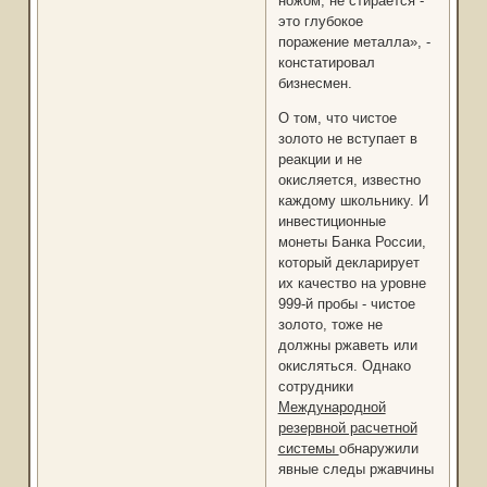
ножом, не стирается -
это глубокое
поражение металла», -
констатировал
бизнесмен.
О том, что чистое
золото не вступает в
реакции и не
окисляется, известно
каждому школьнику. И
инвестиционные
монеты Банка России,
который декларирует
их качество на уровне
999-й пробы - чистое
золото, тоже не
должны ржаветь или
окисляться. Однако
сотрудники
Международной
резервной расчетной
системы
обнаружили
явные следы ржавчины