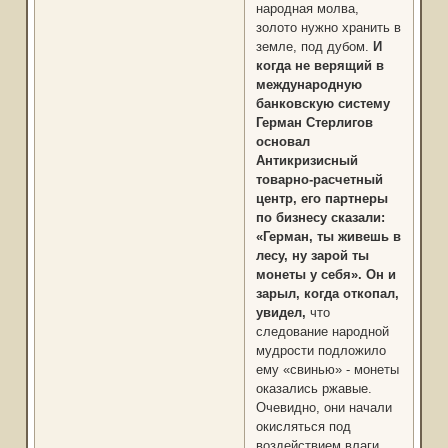
народная молва,
золото нужно хранить в
земле, под дубом.
И
когда не верящий в
международную
банковскую систему
Герман Стерлигов
основал
Антикризисный
товарно-расчетный
центр, его партнеры
по бизнесу сказали:
«Герман, ты живешь в
лесу, ну зарой ты
монеты у себя». Он и
зарыл, когда откопал,
увидел,
что
следование народной
мудрости подложило
ему «свинью» - монеты
оказались ржавые.
Очевидно, они начали
окисляться под
воздействием влаги,