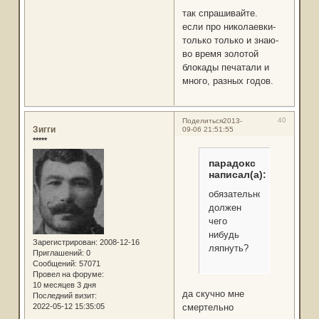
так спрашивайте.
если про николаевки-
только только и знаю-
во время золотой
блокады печатали и
много, разных годов.
40
Поделиться
2013-
Зигги
09-06 21:51:55
*****
парадокс
написал(а):
обязательно
должен
чего
нибудь
Зарегистрирован
: 2008-12-16
ляпнуть?
Приглашений:
0
Сообщений:
57071
Провел на форуме:
10 месяцев 3 дня
да скучно мне
Последний визит:
2022-05-12 15:35:05
смертельно