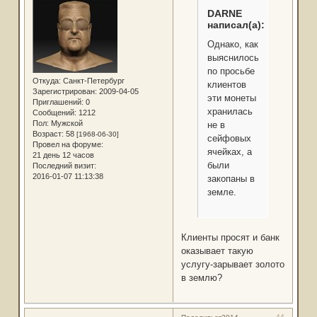
DARNE
написал(а):
Однако, как
выяснилось,
по просьбе
Откуда:
Санкт-Петербург
клиентов
Зарегистрирован
: 2009-04-05
эти монеты
Приглашений:
0
хранилась
Сообщений:
1212
Пол:
Мужской
не в
Возраст:
58
[1968-06-30]
сейфовых
Провел на форуме:
ячейках, а
21 день 12 часов
были
Последний визит:
2016-01-07 11:13:38
закопаны в
земле.
Клиенты просят и банк
оказывает такую
услугу-зарывает золото
в землю?
44