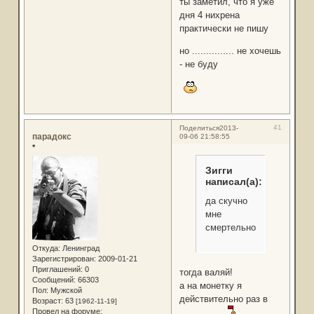
ты заметил, что я уже
дня 4 нихрена
практически не пишу
но ............... не хочешь
- не буду
41
Поделиться
2013-
парадокс
09-06 21:58:55
*
Зигги
написал(а):
да скучно
мне
смертельно
Откуда:
Ленинград
Зарегистрирован
: 2009-01-21
Приглашений:
0
тогда валяй!
Сообщений:
66303
а на монетку я
Пол:
Мужской
действительно раз в
Возраст:
63
[1962-11-19]
Провел на форуме: