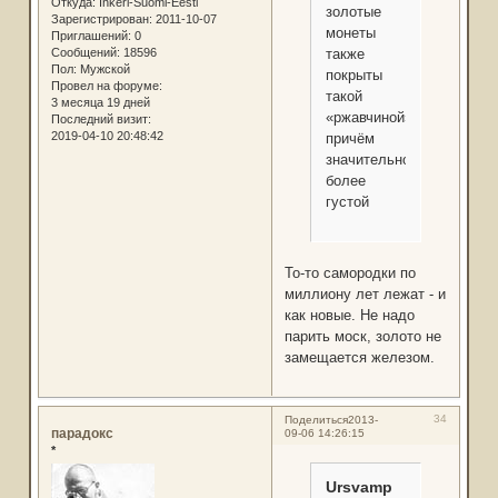
Откуда:
Inkeri-Suomi-Eesti
золотые
Зарегистрирован
: 2011-10-07
монеты
Приглашений:
0
Сообщений:
18596
также
Пол:
Мужской
покрыты
Провел на форуме:
такой
3 месяца 19 дней
«ржавчиной»,
Последний визит:
2019-04-10 20:48:42
причём
значительно
более
густой
То-то самородки по
миллиону лет лежат - и
как новые. Не надо
парить моск, золото не
замещается железом.
34
Поделиться
2013-
парадокс
09-06 14:26:15
*
Ursvamp