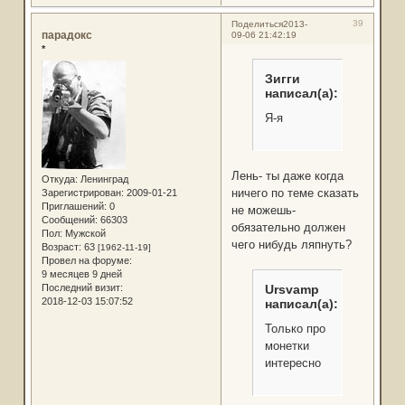
39
Поделиться
2013-
парадокс
09-06 21:42:19
*
Зигги
написал(а):
Я-я
Лень- ты даже когда
Откуда:
Ленинград
ничего по теме сказать
Зарегистрирован
: 2009-01-21
Приглашений:
0
не можешь-
Сообщений:
66303
обязательно должен
Пол:
Мужской
чего нибудь ляпнуть?
Возраст:
63
[1962-11-19]
Провел на форуме:
9 месяцев 9 дней
Последний визит:
Ursvamp
2018-12-03 15:07:52
написал(а):
Только про
монетки
интересно