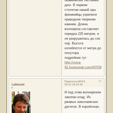
окаменелых песчаных
дюн. В первом
столетии нашей эры
финикийцы укрепили
природное творение
камнем. Длина
волнореза составляет
порядка 225 метров, и
не разрушилась до сих
пор. Высота
колеблется от метра до
полутора.
подробнее тут
http://vova-
91.livejournal.com/4370304.html
46
Поделиться
2014-
Laborant
03-12 19:15:34
*
И под этим волнорезом
закопан клад. Из
ржавых николаевских
десяток. В коробочках.