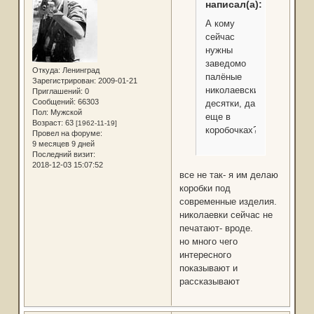
написал(а):
А кому
сейчас
нужны
заведомо
Откуда:
Ленинград
палёные
Зарегистрирован
: 2009-01-21
николаевские
Приглашений:
0
Сообщений:
66303
десятки, да
Пол:
Мужской
еще в
Возраст:
63
[1962-11-19]
коробочках?
Провел на форуме:
9 месяцев 9 дней
Последний визит:
2018-12-03 15:07:52
все не так- я им делаю
коробки под
современные изделия.
николаевки сейчас не
печатают- вроде.
но много чего
интересного
показывают и
рассказывают