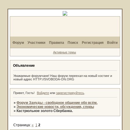
Форум
Участники
Правила
Поиск
Регистрация
Войти
Активные темы
Объявление
Уважаемые форумчане! Наш форум переехал на новый хостинг и
новый адрес HTTP://SVOBODA-ON.ORG
Привет, Гость!
Войдите
или
зарегистрируйтесь
.
»
Форум Зануды - свободное общение обо всём.
»
Экономические новости, обсуждения, споры
»
Кастрюльное золото Сбербанка.
Страница:
«
1
2