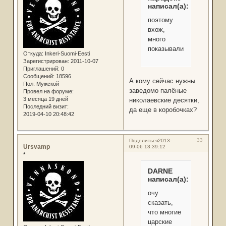
написал(а):
поэтому
вхож,
много
показывали.
Откуда:
Inkeri-Suomi-Eesti
Зарегистрирован
: 2011-10-07
Приглашений:
0
Сообщений:
18596
А кому сейчас нужны
Пол:
Мужской
заведомо палёные
Провел на форуме:
3 месяца 19 дней
николаевские десятки,
Последний визит:
да еще в коробочках?
2019-04-10 20:48:42
33
Поделиться
2013-
Ursvamp
09-06 13:39:12
*
DARNE
написал(а):
очу
сказать,
что многие
царские