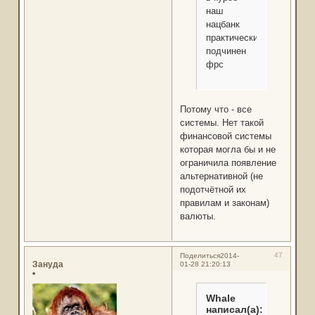
наш
нацбанк
практически
подчинен
фрс
Потому что - все
системы. Нет такой
финансовой системы
которая могла бы и не
ограничила появление
альтернативной (не
подотчётной их
правилам и законам)
валюты.
47
Поделиться
2014-
Зануда
01-28 21:20:13
*
Whale
написал(а):