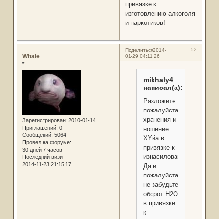
привязке к
изготовлению алкоголя
и наркотиков!
52
Поделиться
2014-
Whale
01-29 04:11:26
*
mikhaly4
написал(а):
Разложите
пожалуйста
хранения и
Зарегистрирован
: 2010-01-14
Приглашений:
0
ношение
Сообщений:
5064
XYйа в
Провел на форуме:
привязке к
30 дней 7 часов
изнасилованиям!
Последний визит:
2014-11-23 21:15:17
Да и
пожалуйста
не забудьте
оборот H2O
в привязке
к