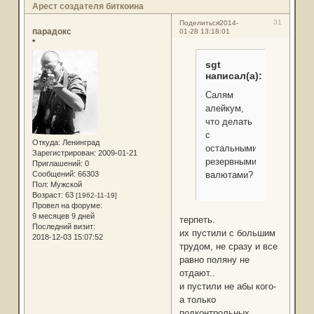
Арест создателя биткоина
31
Поделиться
2014-
парадокс
01-28 13:18:01
*
sgt
написал(а):
Салям
алейкум,
что делать
с
Откуда:
Ленинград
остальными
Зарегистрирован
: 2009-01-21
резервными
Приглашений:
0
Сообщений:
66303
валютами?
Пол:
Мужской
Возраст:
63
[1962-11-19]
Провел на форуме:
9 месяцев 9 дней
терпеть.
Последний визит:
их пустили с большим
2018-12-03 15:07:52
трудом, не сразу и все
равно поляну не
отдают..
и пустили не абы кого-
а только
подконтрольных