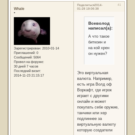
41
Поделиться
2014-
Whale
01-28 19:06:38
*
Всеволод
написал(а):
А что такое
биткоин и
на кой хрен
Зарегистрирован
: 2010-01-14
Приглашений:
0
он нужен?
Сообщений:
5064
Провел на форуме:
30 дней 7 часов
Последний визит:
Это виртуальная
2014-11-23 21:15:17
валюта. Например,
есть игра Волд оф
Воркафт, где игрок
играет с другими
онлайн и может
покупать себе оружие,
танчики или хер
подлиннее за
виртуальную валюту
которую создатели