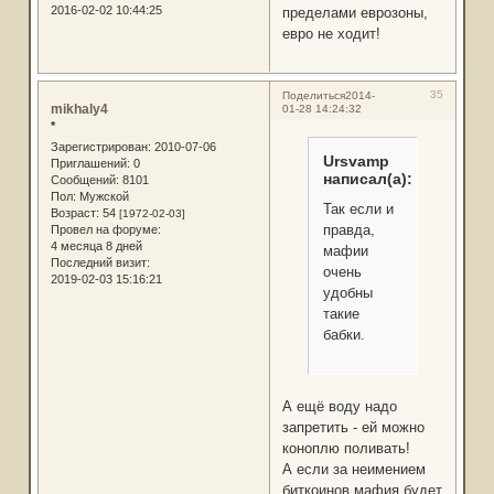
2016-02-02 10:44:25
пределами еврозоны,
евро не ходит!
35
Поделиться
2014-
mikhaly4
01-28 14:24:32
*
Зарегистрирован
: 2010-07-06
Ursvamp
Приглашений:
0
написал(а):
Сообщений:
8101
Пол:
Мужской
Так если и
Возраст:
54
[1972-02-03]
правда,
Провел на форуме:
4 месяца 8 дней
мафии
Последний визит:
очень
2019-02-03 15:16:21
удобны
такие
бабки.
А ещё воду надо
запретить - ей можно
коноплю поливать!
А если за неимением
биткоинов мафия будет