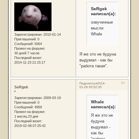
SeRgek
написал(а):
озвученные
мысли
Whale
Зарегистрирован
: 2010-01-14
Приглашений:
0
Сообщений:
5064
Провел на форуме:
30 дней 7 часов
Я же это не будуна
Последний визит:
выдумал - как бы
2014-11-23 21:15:17
"работа такая".
55
Поделиться
2014-
SeRgek
01-29 05:52:35
*
Зарегистрирован
: 2009-03-19
Whale
Приглашений:
0
написал(а):
Сообщений:
4959
Провел на форуме:
Я же это не
1 месяц 23 дня
будуна
Последний визит:
2019-02-08 07:25:42
выдумал -
как бы
"работа