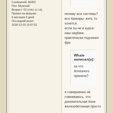
Сообщений:
66303
Пол:
Мужской
Возраст:
63
[1962-11-19]
Провел на форуме:
почему все системы?
9 месяцев 9 дней
все банкиры- жить то
Последний визит:
хочется.
2018-12-03 15:07:52
если ты не в курсе-
наш нацбанк
практически подчинен
фрс
Whale
написал(а):
за что
болезного
приняли?
я совершенно не
сомневаюсь, что
доказательная база-
железобетонная просто