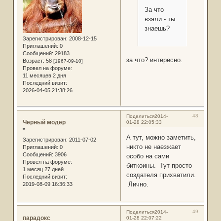
За что
взяли - ты
знаешь?
Зарегистрирован
: 2008-12-15
Приглашений:
0
Сообщений:
29183
за что? интересно.
Возраст:
58
[1967-09-10]
Провел на форуме:
11 месяцев 2 дня
Последний визит:
2026-04-05 21:38:26
48
Поделиться
2014-
Черный модер
01-28 22:05:33
*
А тут, можно заметить,
Зарегистрирован
: 2011-07-02
никто не наезжает
Приглашений:
0
Сообщений:
3906
особо на сами
Провел на форуме:
биткоины. Тут просто
1 месяц 27 дней
создателя прихватили.
Последний визит:
Лично.
2019-08-09 16:36:33
49
Поделиться
2014-
парадокс
01-28 22:07:22