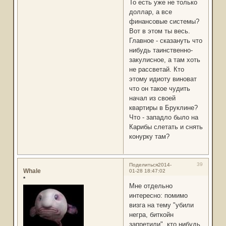
То есть уже не только
доллар, а все
финансовые системы?
Вот в этом ты весь.
Главное - сказануть что
нибудь таинственно-
закулисное, а там хоть
не рассветай. Кто
этому идиоту виноват
что он такое чудить
начал из своей
квартиры в Бруклине?
Что - западло было на
Карибы слетать и снять
конурку там?
39
Поделиться
2014-
Whale
01-28 18:47:02
*
Мне отдельно
интересно: помимо
визга на тему "убили
негра, биткойн
запретили", кто нибудь