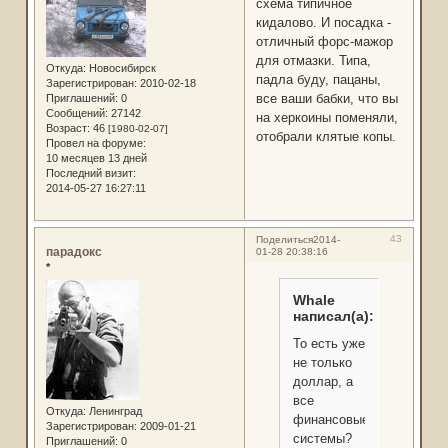
схема типичное
кидалово. И посадка -
отличный форс-мажор
для отмазки. Типа,
Откуда:
Новосибирск
падла буду, пацаны,
Зарегистрирован
: 2010-02-18
все ваши бабки, что вы
Приглашений:
0
Сообщений:
27142
на херкоины поменяли,
Возраст:
46
[1980-02-07]
отобрали клятые копы.
Провел на форуме:
10 месяцев 13 дней
Последний визит:
2014-05-27 16:27:11
43
Поделиться
2014-
парадокс
01-28 20:38:16
*
Whale
написал(а):
То есть уже
не только
доллар, а
все
Откуда:
Ленинград
финансовые
Зарегистрирован
: 2009-01-21
системы?
Приглашений:
0