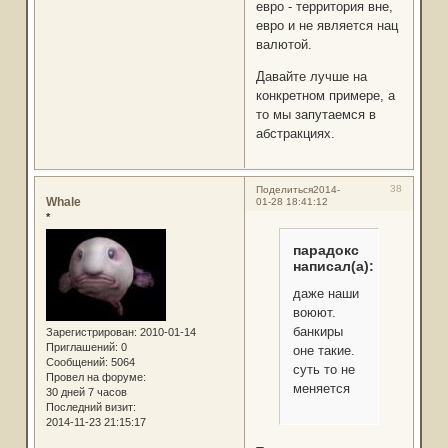
евро - территория вне,
евро и не является нац
валютой.
Давайте лучше на
конкретном примере, а
то мы запутаемся в
абстракциях.
38
Поделиться
2014-
Whale
01-28 18:41:12
*
парадокс
написал(а):
даже наши
воюют.
банкиры
Зарегистрирован
: 2010-01-14
Приглашений:
0
оне такие.
Сообщений:
5064
суть то не
Провел на форуме:
меняется
30 дней 7 часов
Последний визит:
2014-11-23 21:15:17