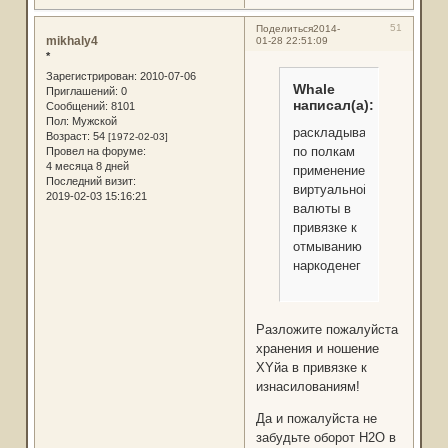
51
Поделиться
2014-
mikhaly4
01-28 22:51:09
*
Зарегистрирован
: 2010-07-06
Whale
Приглашений:
0
написал(а):
Сообщений:
8101
Пол:
Мужской
раскладывать
Возраст:
54
[1972-02-03]
по полкам
Провел на форуме:
4 месяца 8 дней
применение
Последний визит:
виртуальной
2019-02-03 15:16:21
валюты в
привязке к
отмыванию
наркоденег
Разложите пожалуйста
хранения и ношение
XYйа в привязке к
изнасилованиям!
Да и пожалуйста не
забудьте оборот H2O в