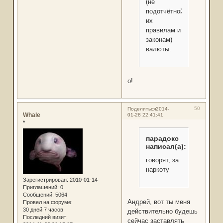
(не
подотчётной
их
правилам и
законам)
валюты.
о!
50
Поделиться
2014-
Whale
01-28 22:41:41
*
парадокс
написал(а):
говорят, за
наркоту
Зарегистрирован
: 2010-01-14
Приглашений:
0
Сообщений:
5064
Андрей, вот ты меня
Провел на форуме:
30 дней 7 часов
действительно будешь
Последний визит:
сейчас заставлять