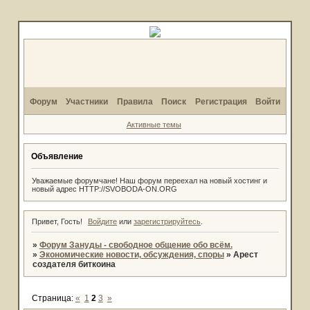
Форум
Участники
Правила
Поиск
Регистрация
Войти
Активные темы
Объявление
Уважаемые форумчане! Наш форум переехал на новый хостинг и
новый адрес HTTP://SVOBODA-ON.ORG
Привет, Гость!
Войдите
или
зарегистрируйтесь
.
»
Форум Зануды - свободное общение обо всём.
»
Экономические новости, обсуждения, споры
»
Арест
создателя биткоина
Страница:
«
1
2
3
»