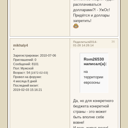
расплачиваться
долларами?! - УжОс!
Придётся и доллары
запретить!
36
Поделиться
2014-
mikhaly4
01-28 14:26:14
*
Зарегистрирован
: 2010-07-06
Rom26530
Приглашений:
0
написал(а):
Сообщений:
8101
Пол:
Мужской
на
Возраст:
54
[1972-02-03]
территории
Провел на форуме:
4 месяца 8 дней
еврозоны
Последний визит:
2019-02-03 15:16:21
Да, но для конкретного
бюджета конкретной
страны - это может
быть вполне себе
вовне!
И ведь живут люди!