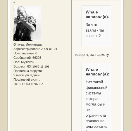
*
Whale
написал(а):
За что
взяли - ты
знаешь?
Откуда:
Ленинград
Зарегистрирован
: 2009-01-21
Приглашений:
0
говорят, за наркоту
Сообщений:
66303
Пол:
Мужской
Возраст:
63
[1962-11-19]
Whale
Провел на форуме:
написал(а):
9 месяцев 9 дней
Последний визит:
Нет такой
2018-12-03 15:07:52
финансовой
системы
которая
могла бы и
не
ограничила
появление
альтернативной