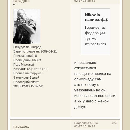
парадокс
02-17 15:38:53
*
Nikoola
написал(а):
Горшков из
федерации-
тут же
открестился
Откуда:
Ленинград
Зарегистрирован
: 2009-01-21
Приглашений:
0
Сообщений:
66303
и правильно
Пол:
Мужской
открестился.
Возраст:
63
[1962-11-19]
Провел на форуме:
плющенко пролез на
9 месяцев 9 дней
олимпиаду сам.
Последний визит:
это я к нему с
2018-12-03 15:07:52
уважением- но он
использовал все связи-
а их у него с женой
доккуя.
102
Поделиться
2014-
парадокс
02-17 15:39:39