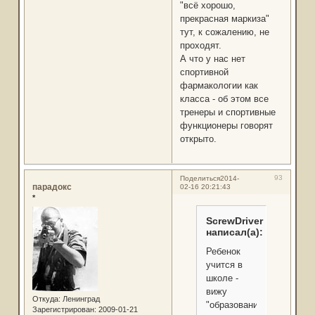
"всё хорошо,
прекрасная маркиза"
тут, к сожалению, не
проходят.
А что у нас нет
спортивной
фармакологии как
класса - об этом все
тренеры и спортивные
функционеры говорят
открыто.
93
Поделиться
2014-
парадокс
02-16 20:21:43
*
ScrewDriver
написал(а):
Ребенок
учится в
школе -
вижу
Откуда:
Ленинград
"образование",
Зарегистрирован
: 2009-01-21