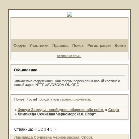
Форум
Участники
Правила
Поиск
Регистрация
Войти
Активные темы
Объявление
Уважаемые форумчане! Наш форум переехал на новый хостинг и
новый адрес HTTP://SVOBODA-ON.ORG
Привет, Гость!
Войдите
или
зарегистрируйтесь
.
»
Форум Зануды - свободное общение обо всём.
»
Спорт
»
Лимпияда Сочиевна Черноморская. Спорт.
Страница:
«
1
2
3
4
5
»
Лимпияда Сочиевна Черноморская. Спорт.