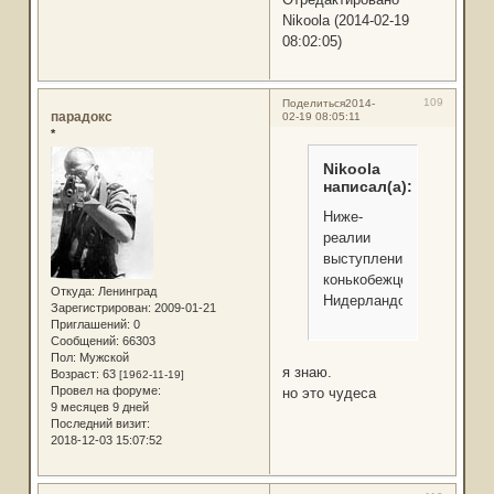
Nikoola (2014-02-19
08:02:05)
109
Поделиться
2014-
парадокс
02-19 08:05:11
*
Nikoola
написал(а):
Ниже-
реалии
выступлений
конькобежцев
Откуда:
Ленинград
Нидерландов.
Зарегистрирован
: 2009-01-21
Приглашений:
0
Сообщений:
66303
Пол:
Мужской
я знаю.
Возраст:
63
[1962-11-19]
Провел на форуме:
но это чудеса
9 месяцев 9 дней
Последний визит:
2018-12-03 15:07:52