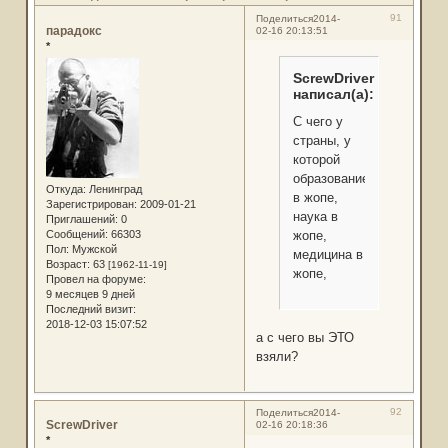
91
Поделиться
2014-
парадокс
02-16 20:13:51
*
ScrewDriver
написал(а):
С чего у
страны, у
которой
образование
Откуда:
Ленинград
в жопе,
Зарегистрирован
: 2009-01-21
наука в
Приглашений:
0
Сообщений:
66303
жопе,
Пол:
Мужской
медицина в
Возраст:
63
[1962-11-19]
жопе,
Провел на форуме:
9 месяцев 9 дней
Последний визит:
2018-12-03 15:07:52
а с чего вы ЭТО
взяли?
92
Поделиться
2014-
ScrewDriver
02-16 20:18:36
*