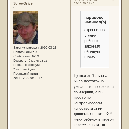
ScrewDriver
02-16 20:31:46
*
парадокс
написал(а):
странно- но
у меня
ребенок
закончил
Зарегистрирован
: 2010-03-25
обычную
Приглашений:
0
Сообщений:
6253
школу
Возраст:
48
[1978-03-11]
Провел на форуме:
2 месяца 4 дня
Последний визит:
Ну может быть она
2014-12-22 09:01:16
была достаточно
умная, что проскочила
по инерции, а вы
просто не
контролировали
качество знаний,
даваемых в школе? У
меня ребенок в первом
классе - я вам так