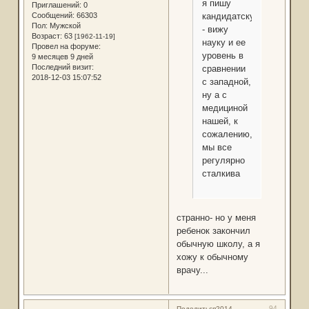
я пишу
Приглашений:
0
Сообщений:
66303
кандидатскую
Пол:
Мужской
- вижу
Возраст:
63
[1962-11-19]
науку и ее
Провел на форуме:
уровень в
9 месяцев 9 дней
Последний визит:
сравнении
2018-12-03 15:07:52
с западной,
ну а с
медициной
нашей, к
сожалению,
мы все
регулярно
сталкива
странно- но у меня
ребенок закончил
обычную школу, а я
хожу к обычному
врачу...
94
Поделиться
2014-