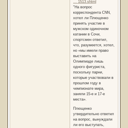
… 1513.shtml
"На вопрос
корреспондента CNN,
хотел ли Плющенко
принять участие в
мужском одиночном
катании в Сочи,
спортсмен ответил,
что, разумеется, хотел,
но «мы имели право
выставить на
Олимпиаде лишь
одного фигуриста,
поскольку парни,
которые участвовали в
прошлом году в
чемпионате мира,
заняли 15-е и 17-е
места».
Плющенко
утвердительно ответил
на вопрос, вынуждали
ли его выступать,