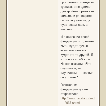
программы командного
турнира: я не сделал
два тройных прыжка —
сальхов и риттбергер,
поскольку уже тогда
чувствовал боль в
мышцах.
И я объяснил своей
федерации, что, может
быть, будет лучше,
если участвовать
будет кто-то другой. Я
их попросил об этом.
Но они сказали: «Что
случилось, то
случилось», — заявил
спортсмен."
Горшков из
федерации- тут же
открестился
http://www.gazeta.ru/sochi2014/
… 2937.shtml