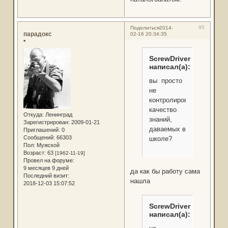
95
Поделиться
2014-
парадокс
02-16 20:34:35
*
ScrewDriver
написал(а):
вы просто
не
контролировали
качество
Откуда:
Ленинград
знаний,
Зарегистрирован
: 2009-01-21
даваемых в
Приглашений:
0
Сообщений:
66303
школе?
Пол:
Мужской
Возраст:
63
[1962-11-19]
Провел на форуме:
9 месяцев 9 дней
да как бы работу сама
Последний визит:
нашла
2018-12-03 15:07:52
ScrewDriver
написал(а):