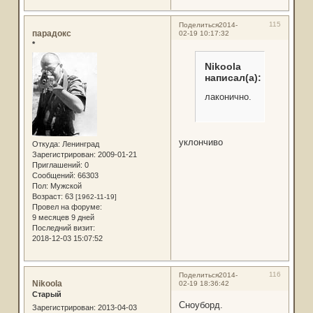
115
Поделиться
2014-
парадокс
02-19 10:17:32
*
Nikoola
написал(а):
лаконично.
уклончиво
Откуда:
Ленинград
Зарегистрирован
: 2009-01-21
Приглашений:
0
Сообщений:
66303
Пол:
Мужской
Возраст:
63
[1962-11-19]
Провел на форуме:
9 месяцев 9 дней
Последний визит:
2018-12-03 15:07:52
116
Поделиться
2014-
Nikoola
02-19 18:36:42
Старый
Сноуборд.
Зарегистрирован
: 2013-04-03