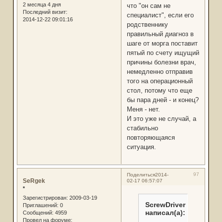
2 месяца 4 дня
что "он сам не
Последний визит:
специалист", если его
2014-12-22 09:01:16
родственнику
правильный диагноз в
шаге от морга поставит
пятый по счету ищущий
причины болезни врач,
немедленно отправив
того на операционный
стол, потому что еще
бы пара дней - и конец?
Меня - нет.
И это уже не случай, а
стабильно
повторяющаяся
ситуация.
97
Поделиться
2014-
SeRgek
02-17 06:57:07
*
Зарегистрирован
: 2009-03-19
ScrewDriver
Приглашений:
0
написал(а):
Сообщений:
4959
Провел на форуме: