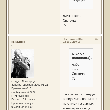
медицине
либо- школа..
Система..
??
113
Поделиться
2014-
парадокс
02-19 10:10:09
*
Nikoola
написал(а):
либо-
школа..
Система..
??
Откуда:
Ленинград
Зарегистрирован
: 2009-01-21
Приглашений:
0
Сообщений:
66303
смотрите- голландцы
Пол:
Мужской
всегда были на высоте.
Возраст:
63
[1962-11-19]
Провел на форуме:
но с ними на равных
9 месяцев 9 дней
конкурировал еще