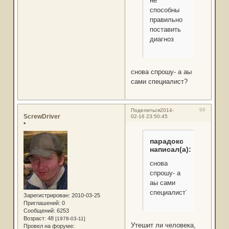
не
способны
правильно
поставить
диагноз
снова спрошу- а аы
сами специалист?
96
Поделиться
2014-
ScrewDriver
02-16 23:50:45
*
парадокс
написал(а):
снова
спрошу- а
аы сами
специалист?
Зарегистрирован
: 2010-03-25
Приглашений:
0
Сообщений:
6253
Возраст:
48
[1978-03-11]
Утешит ли человека,
Провел на форуме: