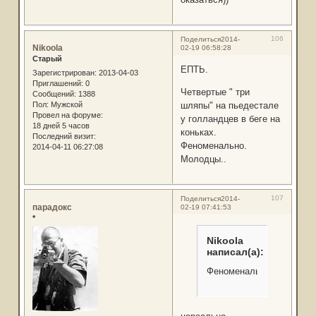
106
Поделиться
2014-
Nikoola
02-19 06:58:28
Старый
ЕПТЬ.
Зарегистрирован
: 2013-04-03
Приглашений:
0
Четвертые " три
Сообщений:
1388
Пол:
Мужской
шляпы" на пьедестале
Провел на форуме:
у голландцев в беге на
18 дней 5 часов
коньках.
Последний визит:
Феноменально.
2014-04-11 06:27:08
Молодцы..
107
Поделиться
2014-
парадокс
02-19 07:41:53
*
Nikoola
написал(а):
Феноменально.