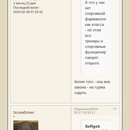
А что у нас
1 месяц 23 дня
нет
Последний визит:
2019-02-08 07:25:42
спортивной
фармакологии
как класса
- об этом
все
тренеры и
спортивные
функционеры
говорят
открыто.
более того - она вне
закона - на турма
сидеть
98
Поделиться
2014-
ScrewDriver
02-17 10:53:17
*
SeRgek