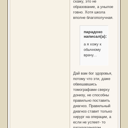
скажу, это не
образование, а унылое
говно. Хотя школа
вполне благополучная.
парадокс
написал(а):
а я хожу к
обычному
врачу...
Дай вам бог здоровья,
потому что эти, даже
обвешавшись
томографами сверху
донизу, не способны
правильно поставить
диагноз. Правильный
диагноз ставит только
хирург на операции, а
если не успеет- то
паталогоанатом.