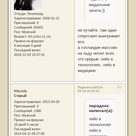
медальном
зачете.))
Откуда:
Ленинград
Зарегистрирован
: 2009-01-21
Приглашений:
0
Сообщений:
66303
не путайте. там один
Пол:
Мужской
спортсмен выигрывает
Возраст:
63
[1962-11-19]
Провел на форуме:
все.
9 месяцев 9 дней
а голландия массово
Последний визит:
на льду мочит всех.
2018-12-03 15:07:52
это прорыв- либо в
технологиях, либо в
медицине
112
Поделиться
2014-
Nikoola
02-19 10:03:31
Старый
Зарегистрирован
: 2013-04-03
парадокс
Приглашений:
0
написал(а):
Сообщений:
1388
Пол:
Мужской
либо в
Провел на форуме:
технологиях,
18 дней 5 часов
Последний визит:
либо в
2014-04-11 06:27:08