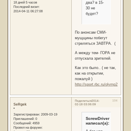
два? в 15-
18 дней 5 часов
Последний визит:
30 не
2014-04-11 06:27:08
будет?
По анонсам СМИ-
мущщины побегут
стреляться ЗАВТРА. (
А между тем- ГОРА не
отпускала зрителей.
Как это было.. ( не так,
как на открытии,
пожалуй )
http://sport.rbc.ru/olymp2014/art
104
Поделиться
2014-
SeRgek
02-18 03:06:09
*
Зарегистрирован
: 2009-03-19
ScrewDriver
Приглашений:
0
написал(а):
Сообщений:
4959
Провел на форуме: