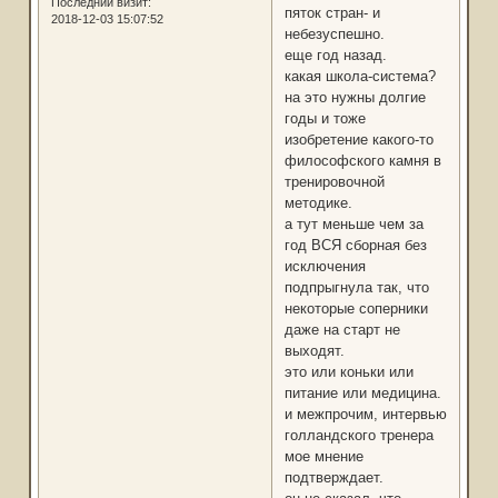
Последний визит:
пяток стран- и
2018-12-03 15:07:52
небезуспешно.
еще год назад.
какая школа-система?
на это нужны долгие
годы и тоже
изобретение какого-то
философского камня в
тренировочной
методике.
а тут меньше чем за
год ВСЯ сборная без
исключения
подпрыгнула так, что
некоторые соперники
даже на старт не
выходят.
это или коньки или
питание или медицина.
и межпрочим, интервью
голландского тренера
мое мнение
подтверждает.