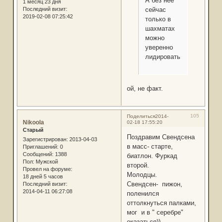
А без нее
1 месяц 23 дня
сейчас
Последний визит:
2019-02-08 07:25:42
только в
шахматах
можно
уверенно
лидировать.
ой, не факт.
105
Поделиться
2014-
Nikoola
02-18 17:55:20
Старый
Поздравим Свендсена
Зарегистрирован
: 2013-04-03
в масс- старте,
Приглашений:
0
Сообщений:
1388
биатлон. Фуркад
Пол:
Мужской
второй.
Провел на форуме:
Молодцы.
18 дней 5 часов
Свендсен- пижон,
Последний визит:
2014-04-11 06:27:08
поленился
оттолкнуться палками,
мог и в " серебре"
оказаться))