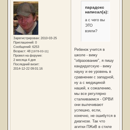
парадокс
написал(а):
а с чего вы
ЭТО
взяли?
Зарегистрирован
: 2010-03-25
Приглашений:
0
Сообщений:
6253
Ребенок учится в
Возраст:
48
[1978-03-11]
школе - вижу
Провел на форуме:
2 месяца 4 дня
"образование", я пишу
Последний визит:
кандидатскую - вижу
2014-12-22 09:01:16
науку и ее уровень в
сравнении с западной,
ну а с медициной
нашей, к сожалению,
мы все регулярно
сталкиваемся - ОРВИ
они вылечивают
успешно, если,
конечно, не ошибутся в
диагнозе. Так что
агитки ПЖиВ в стиле