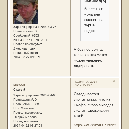
написал(а):
более того
- она вне
закона - на
турма
Зарегистрирован
: 2010-03-25
сидеть
Приглашений:
0
Сообщений:
6253
Возраст:
48
[1978-03-11]
Провел на форуме:
2 месяца 4 дня
А без нее сейчас
Последний визит:
только в шахматах
2014-12-22 09:01:16
можно уверенно
лидировать.
99
Поделиться
2014-
Nikoola
02-17 15:19:16
Старый
Складывается
Зарегистрирован
: 2013-04-03
впечатление, что из
Приглашений:
0
Сообщений:
1388
шкафа скоро выпадет
Пол:
Мужской
скелет. Свеженький
Провел на форуме:
такой.
18 дней 5 часов
Последний визит:
http://www.gazeta.ru/sochi2014/
2014-04-11 06:27:08