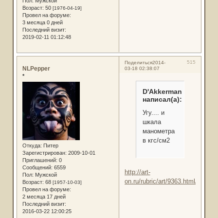
Пол:
Мужской
Возраст:
50
[1976-04-19]
Провел на форуме:
3 месяца 0 дней
Последний визит:
2019-02-11 01:12:48
515
Поделиться
2014-
NLPepper
03-18 02:38:07
*
D'Akkerman
написал(а):
Угу.... и
шкала
манометра
в кгс/см2
Откуда:
Питер
Зарегистрирован
: 2009-10-01
Приглашений:
0
Сообщений:
6559
http://art-
Пол:
Мужской
on.ru/rubric/art/9363.html/
Возраст:
68
[1957-10-03]
Провел на форуме:
2 месяца 17 дней
Последний визит:
2016-03-22 12:00:25