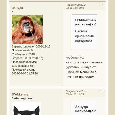
511
Поделиться
2014-
Зануда
03-11 16:48:45
*
D'Akkerman
написал(а):
Весьма
оригинальный
натюрморт
Зарегистрирован
: 2008-12-15
Приглашений:
0
Сообщений:
29183
любопытно.
Возраст:
58
[1967-09-10]
Провел на форуме:
на столе лежит ремень
11 месяцев 2 дня
(круглый) - шнур от
Последний визит:
швейной машинки с
2026-04-05 21:38:26
ножным приводом.
512
Поделиться
2014-
D'Akkerman
03-14 20:11:05
Заблокирован
Зануда
написал(а):