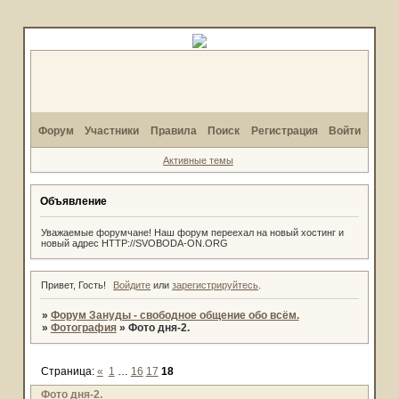
Форум
Участники
Правила
Поиск
Регистрация
Войти
Активные темы
Объявление
Уважаемые форумчане! Наш форум переехал на новый хостинг и
новый адрес HTTP://SVOBODA-ON.ORG
Привет, Гость!
Войдите
или
зарегистрируйтесь
.
»
Форум Зануды - свободное общение обо всём.
»
Фотография
»
Фото дня-2.
Страница:
«
1
…
16
17
18
Фото дня-2.