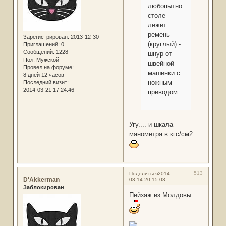
любопытно.на
столе
лежит
ремень
Зарегистрирован
: 2013-12-30
(круглый) -
Приглашений:
0
Сообщений:
1228
шнур от
Пол:
Мужской
швейной
Провел на форуме:
машинки с
8 дней 12 часов
ножным
Последний визит:
2014-03-21 17:24:46
приводом.
Угу.... и шкала
манометра в кгс/см2
513
Поделиться
2014-
D'Akkerman
03-14 20:15:03
Заблокирован
Пейзаж из Молдовы