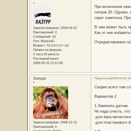
..
При включеном зажиг
литров 20. Однако, 
горит лампочка. Про
В чем может быть п
Зарегистрирован
: 2009-04-02
Приглашений:
0
Как от нее избавить
Сообщений:
18
Пол:
Мужской
Отредактировано ra3
Возраст:
53
[1973-07-16]
Провел на форуме:
3 часа 53 минуты
Последний визит:
2009-05-25 23:12:48
Зануда
Поделиться
2009-04-02 10
*
Скорее всего там с
Вариантов 2:
1.Заменить датчик.
Но надо учесть, что
-для бака металличе
-для пластикового ба
Зарегистрирован
: 2008-12-15
Приглашений:
0