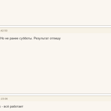
:42:53
 Но не ранее субботы. Результат отпишу
:15:06
 - всё работает