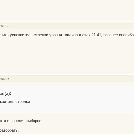
:51:38
нить успокоитель стрелки уровня топлива в азлк 21-41, заранее спасибо
:54:06
ал(а):
коитель стрелки
это в панели приборов.
разобрать.