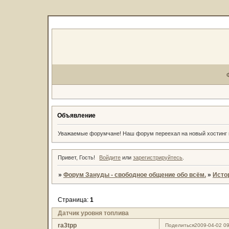
Объявление
Уважаемые форумчане! Наш форум переехал на новый хостин
Привет, Гость!
Войдите
или
зарегистрируйтесь
.
»
Форум Зануды - свободное общение обо всём.
»
Исто
Страница:
1
Датчик уровня топлива
ra3tpp
Поделиться
2009-04-02 09