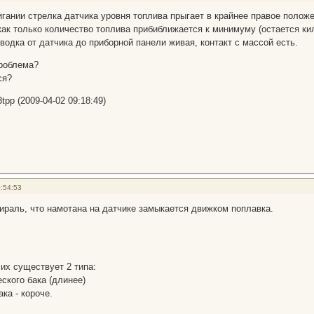
ании стрелка датчика уровня топлива прыгает в крайнее правое положен
как только количество топлива прибиближается к минимуму (остается ки
водка от датчика до приборной панели живая, контакт с массой есть.
роблема?
ся?
tpp (2009-04-02 09:18:49)
:54:53
пираль, что намотана на датчике замыкается движком поплавка.
 их существует 2 типа:
ского бака (длинее)
ка - короче.