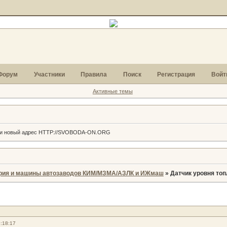
Форум
Участники
Правила
Поиск
Регистрация
Войт
Активные темы
г и новый адрес HTTP://SVOBODA-ON.ORG
рия и машины автозаводов КИМ/МЗМА/АЗЛК и ИЖмаш
»
Датчик уровня то
:18:17