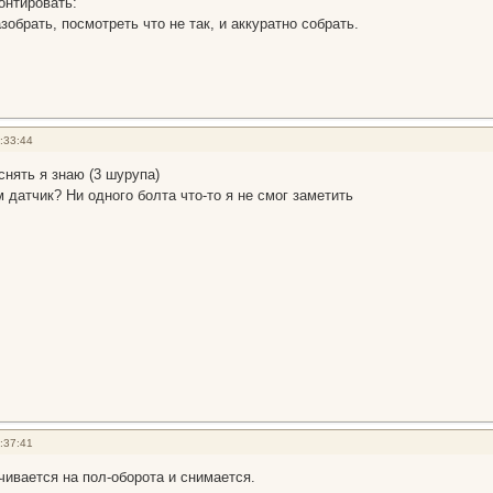
онтировать:
зобрать, посмотреть что не так, и аккуратно собрать.
:33:44
 снять я знаю (3 шурупа)
 датчик? Ни одного болта что-то я не смог заметить
:37:41
чивается на пол-оборота и снимается.