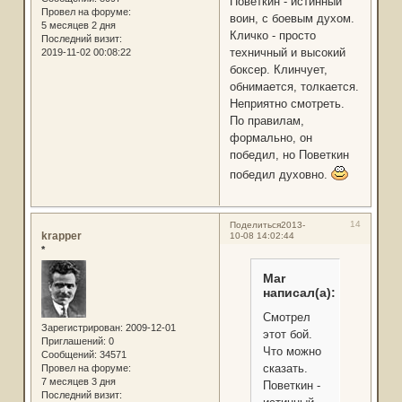
Поветкин - истинный
Провел на форуме:
воин, с боевым духом.
5 месяцев 2 дня
Кличко - просто
Последний визит:
техничный и высокий
2019-11-02 00:08:22
боксер. Клинчует,
обнимается, толкается.
Неприятно смотреть.
По правилам,
формально, он
победил, но Поветкин
победил духовно.
14
Поделиться
2013-
krapper
10-08 14:02:44
*
Mar
написал(а):
Смотрел
Зарегистрирован
: 2009-12-01
этот бой.
Приглашений:
0
Что можно
Сообщений:
34571
сказать.
Провел на форуме:
7 месяцев 3 дня
Поветкин -
Последний визит: