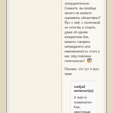
затруднительно.
Скажите, вы вообще
ничего не можете
оценивать объективно?
Йух с ней, с политикой,
но хотя-бы о спорте,
даже об одном
конкретном бое,
можете говорить
непредвзято или
невозможность этого у
вас обусловлена
генетически?
Похоже, что тут я был
прав:
vadja2
написал(а):
А бой-то
знаменательный.
Кмк,
некоторым