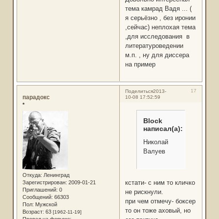
тема камрад Вадя ... (
я серьёзно , без иронии
,сейчас) неплохая тема
,для исследования в
литературоведении
м.п. , ну для диссера
на пример
17
Поделиться
2013-
парадокс
10-08 17:52:59
*
Block
написал(а):
Николай
Валуев
Откуда:
Ленинград
кстати- с ним то кличко
Зарегистрирован
: 2009-01-21
Приглашений:
0
не рискнули.
Сообщений:
66303
при чем отмечу- боксер
Пол:
Мужской
то он тоже аховый, но
Возраст:
63
[1962-11-19]
Провел на форуме: