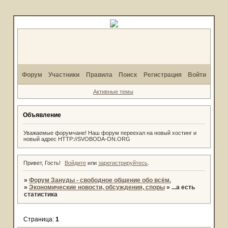
Форум
Участники
Правила
Поиск
Регистрация
Войти
Активные темы
Объявление
Уважаемые форумчане! Наш форум переехал на новый хостинг и
новый адрес HTTP://SVOBODA-ON.ORG
Привет, Гость!
Войдите
или
зарегистрируйтесь
.
»
Форум Зануды - свободное общение обо всём.
»
Экономические новости, обсуждения, споры
»
...а есть
статистика
Страница:
1