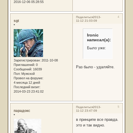
2016-12-06 05:28:55
4
Поделиться
2013-
sgt
11-12 21:03:09
*
Ironic
написал(а):
Было уже:
Зарегистрирован
: 2011-10-08
Приглашений:
0
Раз было - удаляйте.
Сообщений:
16039
Пол:
Мужской
Провел на форуме:
4 месяца 12 дней
Последний визит:
2014-03-23 23:41:02
5
Поделиться
2013-
парадокс
11-12 23:47:09
*
в принципе все правда.
это и так видно.