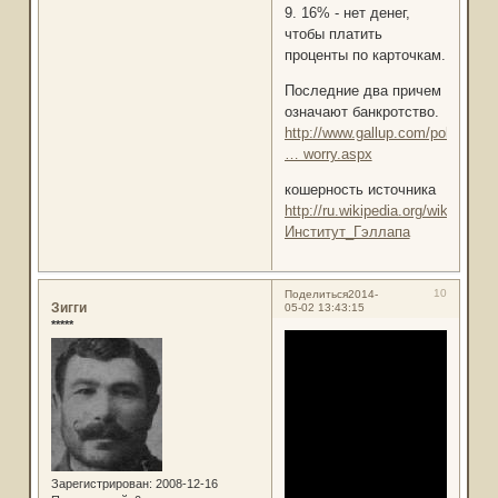
9. 16% - нет денег,
чтобы платить
проценты по карточкам.
Последние два причем
означают банкротство.
http://www.gallup.com/poll/168626
… worry.aspx
кошерность источника
http://ru.wikipedia.org/wiki/
Институт_Гэллапа
10
Поделиться
2014-
Зигги
05-02 13:43:15
*****
Зарегистрирован
: 2008-12-16