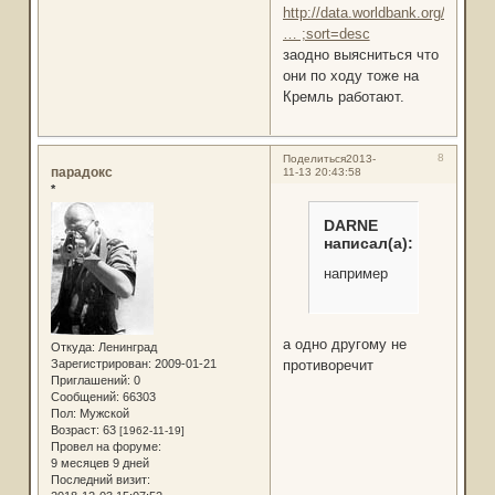
http://data.worldbank.org/indicato
… ;sort=desc
заодно выясниться что
они по ходу тоже на
Кремль работают.
8
Поделиться
2013-
парадокс
11-13 20:43:58
*
DARNE
написал(а):
например
а одно другому не
Откуда:
Ленинград
противоречит
Зарегистрирован
: 2009-01-21
Приглашений:
0
Сообщений:
66303
Пол:
Мужской
Возраст:
63
[1962-11-19]
Провел на форуме:
9 месяцев 9 дней
Последний визит: