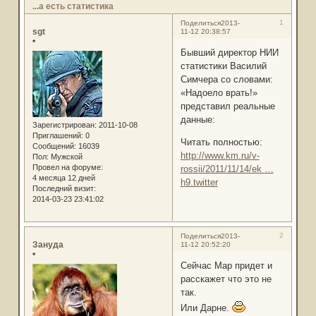
...а есть статистика
1
Поделиться
2013-
sgt
11-12 20:38:57
*
Бывший директор НИИ
статистики Василий
Симчера со словами:
«Надоело врать!»
представил реальные
данные:
Зарегистрирован
: 2011-10-08
Приглашений:
0
Читать полностью:
Сообщений:
16039
http://www.km.ru/v-
Пол:
Мужской
Провел на форуме:
rossii/2011/11/14/ek …
4 месяца 12 дней
h9.twitter
Последний визит:
2014-03-23 23:41:02
2
Поделиться
2013-
Зануда
11-12 20:52:20
*
Сейчас Мар придет и
расскажет что это не
так.
Или Дарне.