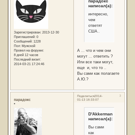
парадокс
написал(а):
интересно,
чем
ответят
США..
Зарегистрирован
: 2013-12-30
Приглашений:
0
Сообщений:
1228
Пол:
Мужской
А ... что и чем они
Провел на форуме:
8 дней 12 часов
могут ... ответить ?
Последний визит:
Или все таки могут,
2014-03-21 17:24:46
еще и, что то ..
Вы сами как полагаете
А.Ю.?
3
Поделиться
2014-
парадокс
01-13 16:33:07
*
D'Akkerman
написал(а):
Вы сами
как