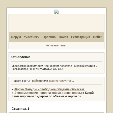
Форум
Участники
Правила
Поиск
Регистрация
Войти
Активные темы
Объявление
Уважаемые форумчане! Наш форум переехал на новый хостинг и
новый адрес HTTP://SVOBODA-ON.ORG
Привет, Гость!
Войдите
или
зарегистрируйтесь
.
»
Форум Зануды - свободное общение обо всём.
»
Экономические новости, обсуждения, споры
»
Китай
стал мировым лидером по объемам торговли
Страница:
1