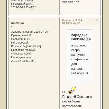
4 месяца 12 дней
правда ли?
Последний визит:
2014-03-23 23:41:02
5
Поделиться
2014-
mikhaly4
01-13 16:45:02
*
Зарегистрирован
: 2010-07-06
парадокс
Приглашений:
0
написал(а):
Сообщений:
8101
Пол:
Мужской
я полагаю,
Возраст:
54
[1972-02-03]
скоро
Провел на форуме:
4 месяца 8 дней
начнутся
Последний визит:
конфликты.
2019-02-03 15:16:21
для
начала-
без оружия
О!
Геннадий Онищенко
снова будет
востребован!