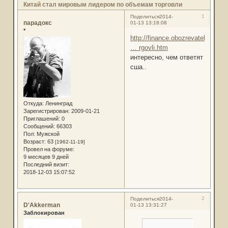
Китай стал мировым лидером по объемам торговли
1
Поделиться
2014-
парадокс
01-13 13:18:08
*
http://finance.obozrevatel.com/an
… rgovli.htm
интересно, чем ответят
сша..
Откуда:
Ленинград
Зарегистрирован
: 2009-01-21
Приглашений:
0
Сообщений:
66303
Пол:
Мужской
Возраст:
63
[1962-11-19]
Провел на форуме:
9 месяцев 9 дней
Последний визит:
2018-12-03 15:07:52
2
Поделиться
2014-
D'Akkerman
01-13 13:31:27
Заблокирован