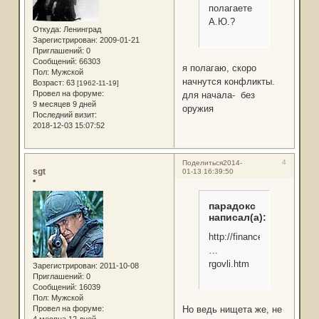
полагаете
А.Ю.?
Откуда:
Ленинград
Зарегистрирован
: 2009-01-21
Приглашений:
0
Сообщений:
66303
я полагаю, скоро
Пол:
Мужской
начнутся конфликты.
Возраст:
63
[1962-11-19]
Провел на форуме:
для начала- без
9 месяцев 9 дней
оружия
Последний визит:
2018-12-03 15:07:52
4
Поделиться
2014-
sgt
01-13 16:39:50
*
парадокс
написал(а):
http://finance.obozrevatel
…
rgovli.htm
Зарегистрирован
: 2011-10-08
Приглашений:
0
Сообщений:
16039
Пол:
Мужской
Но ведь нищета же, не
Провел на форуме: