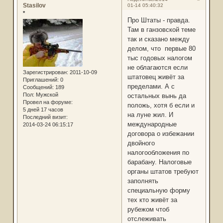
Stasilov
01-14 05:40:32
*
Про Штаты - правда.
Там в ганзовской теме
так и сказано между
делом, что первые 80
тыс годовых налогом
не облагаются если
Зарегистрирован
: 2011-10-09
штатовец живёт за
Приглашений:
0
пределами. А с
Сообщений:
189
Пол:
Мужской
остальных вынь да
Провел на форуме:
положь, хотя б если и
5 дней 17 часов
на луне жил. И
Последний визит:
международные
2014-03-24 06:15:17
договора о избежании
двойного
налогообложения по
барабану. Налоговые
органы штатов требуют
заполнять
специальную форму
тех кто живёт за
рубежом чтоб
отслеживать