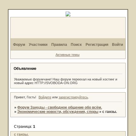
Форум
Участники
Правила
Поиск
Регистрация
Войти
Активные темы
Объявление
Уважаемые форумчане! Наш форум переехал на новый хостинг и
новый адрес HTTP://SVOBODA-ON.ORG
Привет, Гость!
Войдите
или
зарегистрируйтесь
.
»
Форум Зануды - свободное общение обо всём.
»
Экономические новости, обсуждения, споры
»
с ганзы.
Страница:
1
с ганзы.