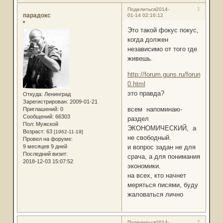
1
Поделиться
2014-
парадокс
01-14 02:16:12
*
Это такой фокус покус,
когда должен
независимо от того где
живешь.
http://forum.guns.ru/forummessa
0.html
это правда?
Откуда:
Ленинград
Зарегистрирован
: 2009-01-21
всем напоминаю-
Приглашений:
0
Сообщений:
66303
раздел
Пол:
Мужской
ЭКОНОМИЧЕСКИЙ, а
Возраст:
63
[1962-11-19]
не свободный.
Провел на форуме:
9 месяцев 9 дней
и вопрос задан не для
Последний визит:
срача, а для понимания
2018-12-03 15:07:52
экономики.
на всех, кто начнет
меряться писями, буду
жаловаться лично
2
Поделиться
2014-