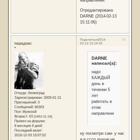
направлении.
Отредактировано
DARNE (2014-02-13
15:11:06)
12
Поделиться
2014-
парадокс
02-13 15:19:50
*
DARNE
написал(а):
надо
КАЖДЫЙ
день в
течении 5
Откуда:
Ленинград
лет
Зарегистрирован
: 2009-01-21
работать в
Приглашений:
0
Сообщений:
66303
этом
Пол:
Мужской
направлении.
Возраст:
63
[1962-11-19]
Провел на форуме:
9 месяцев 9 дней
Последний визит:
ну посмотри сам- у нас
2018-12-03 15:07:52
и в ссср лучше не