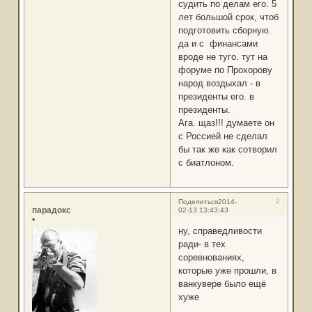
судить по делам его. 5
лет большой срок, чтоб
подготовить сборную.
да и с финансами
вроде не туго. тут на
форуме по Прохорову
народ воздыхал - в
президенты его. в
президенты.
Ага. щаз!!! думаете он
с Россией не сделал
бы так же как сотворил
с биатлоном.
2
Поделиться
2014-
парадокс
02-13 13:43:43
*
ну, справедливости
ради- в тех
соревнованиях,
которые уже прошли, в
ванкувере было ещё
хуже