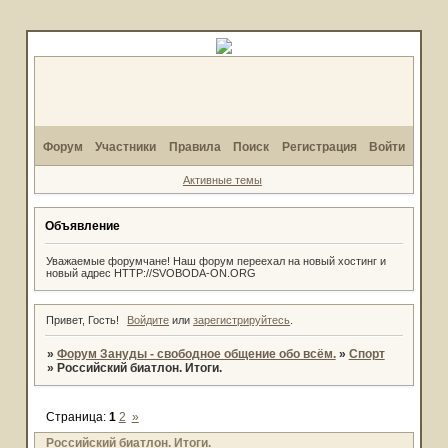
Форум
Участники
Правила
Поиск
Регистрация
Войти
Активные темы
Объявление
Уважаемые форумчане! Наш форум переехал на новый хостинг и
новый адрес HTTP://SVOBODA-ON.ORG
Привет, Гость!
Войдите
или
зарегистрируйтесь
.
»
Форум Зануды - свободное общение обо всём.
»
Спорт
»
Российский биатлон. Итоги.
Страница:
1
2
»
Российский биатлон. Итоги.