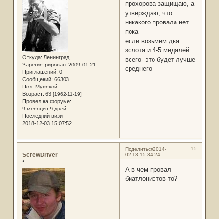
прохорова защищаю, а
утверждаю, что
никакого провала нет
пока
если возьмем два
золота и 4-5 медалей
Откуда:
Ленинград
всего- это будет лучше
Зарегистрирован
: 2009-01-21
среднего
Приглашений:
0
Сообщений:
66303
Пол:
Мужской
Возраст:
63
[1962-11-19]
Провел на форуме:
9 месяцев 9 дней
Последний визит:
2018-12-03 15:07:52
15
Поделиться
2014-
ScrewDriver
02-13 15:34:24
*
А в чем провал
биатлонистов-то?