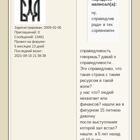
написал(а):
ну,
справедливости
ради- в тех
Зарегистрирован
: 2009-02-06
соревновпниях
Приглашений:
0
Сообщений:
13461
Провел на форуме:
5 месяцев 13 дней
справедливость
Последний визит:
2021-08-15 21:38:38
говоришь? давай о
справедливости..
Это справедливо, что
такая страна с таким
ресурсом в такой
жопе?
у нас что? людей
нехватает или
финансов? нашли же в
фигурном 15 летнюю
девочку
после выступления
которой зал встал?
нашли. а 5 лет назад
ей 10 было.