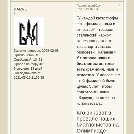
1
Поделиться
2014-
DARNE
02-13 13:09:34
*
"У каждой катастрофы
есть фамилия, имя и
отчество!" - говорил
сталинский нарком
железнодорожного
транспорта Лазарь
Зарегистрирован
: 2009-02-06
Моисеевич Каганович.
Приглашений:
0
У провала наших
Сообщений:
13461
биатлонистов тоже
Провел на форуме:
5 месяцев 13 дней
есть фамилия, имя и
Последний визит:
отчество.
У человека с
2021-08-15 21:38:38
этой фамилией было
целых 5 лет, чтобы
подготовить нашу
сборную, но он их не
использовал...
Кто виноват в
провале наших
биатлонистов на
Олимпиаде