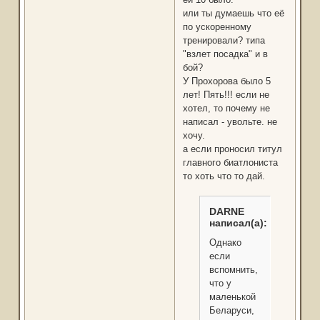
или ты думаешь что её
по ускоренному
тренировали? типа
"взлет посадка" и в
бой?
У Прохорова было 5
лет! Пять!!! если не
хотел, то почему не
написал - увольте. не
хочу.
а если проносил титул
главного биатлониста
то хоть что то дай.
DARNE
написал(а):
Однако
если
вспомнить,
что у
маленькой
Беларуси,