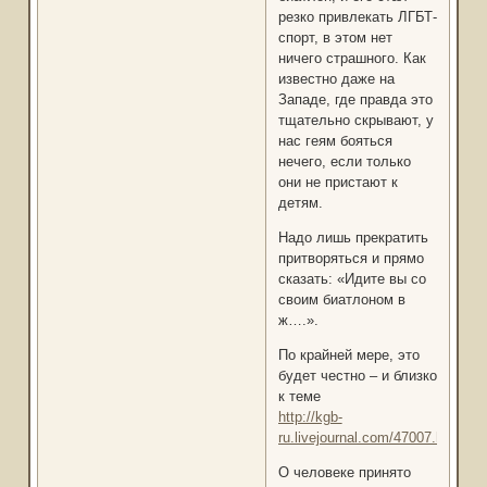
резко привлекать ЛГБТ-
спорт, в этом нет
ничего страшного. Как
известно даже на
Западе, где правда это
тщательно скрывают, у
нас геям бояться
нечего, если только
они не пристают к
детям.
Надо лишь прекратить
притворяться и прямо
сказать: «Идите вы со
своим биатлоном в
ж….».
По крайней мере, это
будет честно – и близко
к теме
http://kgb-
ru.livejournal.com/47007.html
О человеке принято