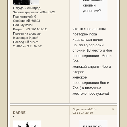
своими
Откуда:
Ленинград
деньгами?
Зарегистрирован
: 2009-01-21
Приглашений:
0
Сообщений:
66303
Пол:
Мужской
что-то я не слышал.
Возраст:
63
[1962-11-19]
Провел на форуме:
повторю- пока
9 месяцев 9 дней
хвастаться нечем.
Последний визит:
но- ванкувер-сочи
2018-12-03 15:07:52
спринт- 10 место и 4ое
преследование - 6ое и
5ое
женский спринт- 4ое и
второе
женское
преследование 6ое и
7ое ( а вилухина
жестоко простужена)
6
Поделиться
2014-
DARNE
02-13 14:20:30
*
парадокс