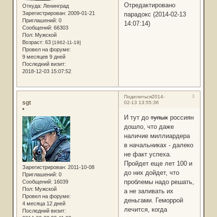
Отредактировано
Откуда:
Ленинград
Зарегистрирован
: 2009-01-21
парадокс (2014-02-13
Приглашений:
0
14:07:14)
Сообщений:
66303
Пол:
Мужской
Возраст:
63
[1962-11-19]
Провел на форуме:
9 месяцев 9 дней
Последний визит:
2018-12-03 15:07:52
3
Поделиться
2014-
sgt
02-13 13:55:36
*
И тут до
тупых
россиян
дошло, что даже
наличие миллиардера
в начальниках - далеко
не факт успеха.
Пройдет еще лет 100 и
Зарегистрирован
: 2011-10-08
до них дойдет, что
Приглашений:
0
проблемы надо решать,
Сообщений:
16039
Пол:
Мужской
а не заливать их
Провел на форуме:
деньгами. Геморрой
4 месяца 12 дней
лечится, когда
Последний визит: