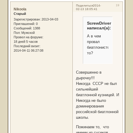
19
Поделиться
2014-
Nikoola
02-13 18:05:41
Старый
Зарегистрирован
: 2013-04-03
ScrewDriver
Приглашений:
0
написал(а):
Сообщений:
1388
Пол:
Мужской
А в чем
Провел на форуме:
провал
18 дней 5 часов
Последний визит:
биатлонистов-
2014-04-11 06:27:08
то?
Совершенно в
дырочку!!!
Никогда СССР не был
сильнейшей
биатлонной кузницей. И
Никогда не было
доминирования
российской биатлонной
школы.
Пожинаем то, что
имеем из сусеков.