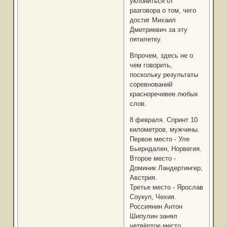
уклониться от
разговора о том, чего
достиг Михаил
Дмитриевич за эту
пятилетку.
Впрочем, здесь не о
чем говорить,
поскольку результаты
соревнований
красноречивее любых
слов.
8 февраля. Спринт 10
километров, мужчины.
Первое место - Уле
Бьерндален, Норвегия.
Второе место -
Доминик Ландертингер,
Австрия.
Третье место - Ярослав
Соукуп, Чехия.
Россиянин Антон
Шипулин занял
четвёртое место,