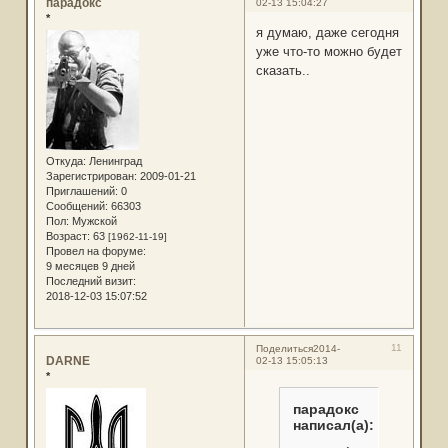
парадокс
02-13 15:04:27
*
я думаю, даже сегодня
уже что-то можно будет
сказать..
Откуда:
Ленинград
Зарегистрирован
: 2009-01-21
Приглашений:
0
Сообщений:
66303
Пол:
Мужской
Возраст:
63
[1962-11-19]
Провел на форуме:
9 месяцев 9 дней
Последний визит:
2018-12-03 15:07:52
11
Поделиться
2014-
DARNE
02-13 15:05:13
*
парадокс
написал(а):