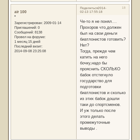
18
Поделиться
2014-
air 100
02-13 17:55:18
*
Че-то я не понял....
Зарегистрирован
: 2009-01-14
Прохоров что,должен
Приглашений:
0
Сообщений:
8138
был на свои деньги
Провел на форуме:
биатлонистов готовить?
1 месяц 15 дней
Нет?
Последний визит:
Тогда, прежде чем
2014-09-08 23:25:08
катить на него
бочку,надо бы
прояснить СКОЛЬКО
бабок отстегнуло
государство для
подготовки
биатлонистов и сколько
из этих бабок дошли
таки до спортсменов.
И уж только после
этого делать
промежуточные
выводы .