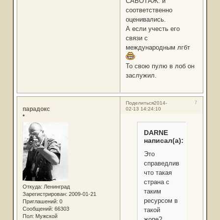
САБОТАЖ. и
соответственно
оценивались.
А если учесть его
связи с
международным лгбт
То свою пулю в лоб он
заслужил.
7
Поделиться
2014-
парадокс
02-13 14:24:10
*
DARNE
написал(а):
Это
справедливо,
что такая
страна с
Откуда:
Ленинград
таким
Зарегистрирован
: 2009-01-21
ресурсом в
Приглашений:
0
Сообщений:
66303
такой
Пол:
Мужской
жопе?