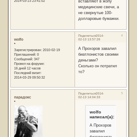
2014-03-23 23:41:02
вставляют в жопу
медицинские свечи, а
не свернутые 100-
долларовые бумажки.
4
Поделиться
2014-
wolfo
02-13 13:57:26
*
А Прохоров завалил
Зарегистрирован
: 2010-02-19
биатлонистов своими
Приглашений:
0
Сообщений:
347
деньгами?
Провел на форуме:
Сколько он потратил
16 дней 12 часов
то?
Последний визит:
2014-03-29 09:50:32
5
Поделиться
2014-
парадокс
02-13 14:04:33
*
wolfo
написал(а):
А Прохоров
завалил
биатлонистов