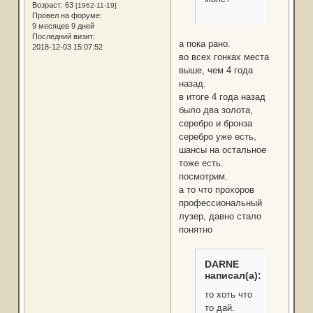
Возраст:
63
[1962-11-19]
Провел на форуме:
9 месяцев 9 дней
Последний визит:
а пока рано.
2018-12-03 15:07:52
во всех гонках места
выше, чем 4 года
назад.
в итоге 4 года назад
было два золота,
серебро и бронза
серебро уже есть,
шансы на остальное
тоже есть.
посмотрим.
а то что прохоров
профессиональный
лузер, давно стало
понятно
DARNE
написал(а):
то хоть что
то дай.