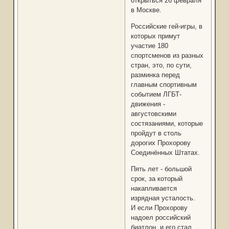
открыться 26 февраля
в Москве.
Российские гей-игры, в
которых примут
участие 180
спортсменов из разных
стран, это, по сути,
разминка перед
главным спортивным
событием ЛГБТ-
движения -
августовскими
состязаниями, которые
пройдут в столь
дорогих Прохорову
Соединённых Штатах.
Пять лет - большой
срок, за который
накапливается
изрядная усталость.
И если Прохорову
надоел российский
биатлон, и его стал