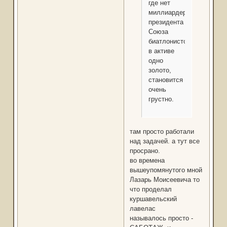
где нет
миллиардера-
президента
Союза
биатлонистов,
в активе
одно
золото,
становится
очень
грустно.
там просто работали
над задачей. а тут все
просрано.
во времена
вышеупомянутого мной
Лазарь Моисеевича то
что проделал
куршавельский
лавелас
называлось просто -