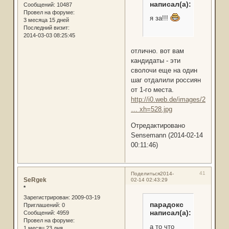
написал(а):
Сообщений:
10487
Провел на форуме:
я за!!!
3 месяца 15 дней
Последний визит:
2014-03-03 08:25:45
отлично. вот вам
кандидаты - эти
сволочи еще на один
шаг отдалили россиян
от 1-го места.
http://i0.web.de/images/286/186
… xh=528.jpg
Отредактировано
Sensemann (2014-02-14
00:11:46)
41
Поделиться
2014-
SeRgek
02-14 02:43:29
*
Зарегистрирован
: 2009-03-19
парадокс
Приглашений:
0
написал(а):
Сообщений:
4959
Провел на форуме:
а то что
1 месяц 23 дня