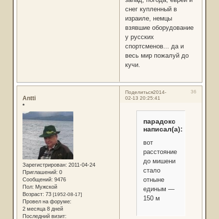
снег купленный в
израиле, немцы
взявшие оборудование
у русских
спортсменов... да и
весь мир пожалуй до
кучи.
36
Поделиться
2014-
Antti
02-13 20:25:41
*
парадокс
написал(а):
вот
расстояние
до мишени
Зарегистрирован
: 2011-04-24
стало
Приглашений:
0
отныне
Сообщений:
9476
Пол:
Мужской
единым —
Возраст:
73
[1952-08-17]
150 м
Провел на форуме:
2 месяца 8 дней
Последний визит: