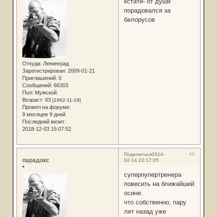
кстати- от души
порадовался за
белорусов
Откуда:
Ленинград
Зарегистрирован
: 2009-01-21
Приглашений:
0
Сообщений:
66303
Пол:
Мужской
Возраст:
63
[1962-11-19]
Провел на форуме:
9 месяцев 9 дней
Последний визит:
2018-12-03 15:07:52
46
Поделиться
2014-
парадокс
02-14 22:17:05
*
суперпупертренера
повесить на ближайшей
осине.
что собственно, пару
лет назад уже