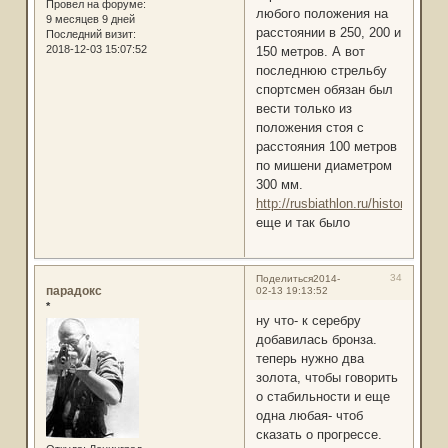
Провел на форуме:
любого положения на
9 месяцев 9 дней
расстоянии в 250, 200 и
Последний визит:
2018-12-03 15:07:52
150 метров. А вот
последнюю стрельбу
спортсмен обязан был
вести только из
положения стоя с
расстояния 100 метров
по мишени диаметром
300 мм.
http://rusbiathlon.ru/history/biat
еще и так было
34
Поделиться
2014-
парадокс
02-13 19:13:52
*
ну что- к серебру
добавилась бронза.
теперь нужно два
золота, чтобы говорить
о стабильности и еще
одна любая- чтоб
сказать о прогрессе.