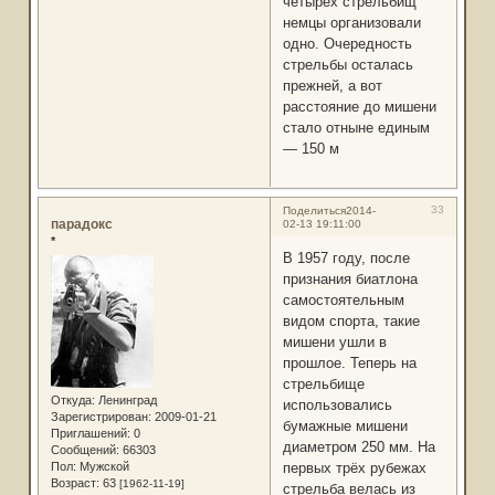
четырех стрельбищ
немцы организовали
одно. Очередность
стрельбы осталась
прежней, а вот
расстояние до мишени
стало отныне единым
— 150 м
33
Поделиться
2014-
парадокс
02-13 19:11:00
*
В 1957 году, после
признания биатлона
самостоятельным
видом спорта, такие
мишени ушли в
прошлое. Теперь на
стрельбище
Откуда:
Ленинград
использовались
Зарегистрирован
: 2009-01-21
бумажные мишени
Приглашений:
0
диаметром 250 мм. На
Сообщений:
66303
Пол:
Мужской
первых трёх рубежах
Возраст:
63
[1962-11-19]
стрельба велась из