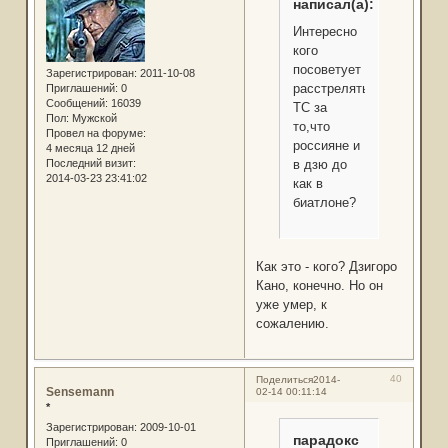
написал(а):
Интересно
кого
посоветует
Зарегистрирован
: 2011-10-08
расстрелять
Приглашений:
0
Сообщений:
16039
ТС за
Пол:
Мужской
то,что
Провел на форуме:
россияне и
4 месяца 12 дней
Последний визит:
в дзю до
2014-03-23 23:41:02
как в
биатлоне?
Как это - кого? Дзигоро
Кано, конечно. Но он
уже умер, к
сожалению.
40
Поделиться
2014-
Sensemann
02-14 00:11:14
*
Зарегистрирован
: 2009-10-01
парадокс
Приглашений:
0