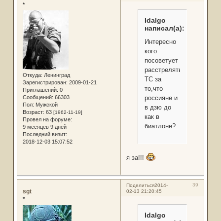
*
Idalgo
написал(а):
Интересно
кого
посоветует
расстрелять
Откуда:
Ленинград
ТС за
Зарегистрирован
: 2009-01-21
то,что
Приглашений:
0
Сообщений:
66303
россияне и
Пол:
Мужской
в дзю до
Возраст:
63
[1962-11-19]
как в
Провел на форуме:
биатлоне?
9 месяцев 9 дней
Последний визит:
2018-12-03 15:07:52
я за!!!
39
Поделиться
2014-
sgt
02-13 21:20:45
*
Idalgo