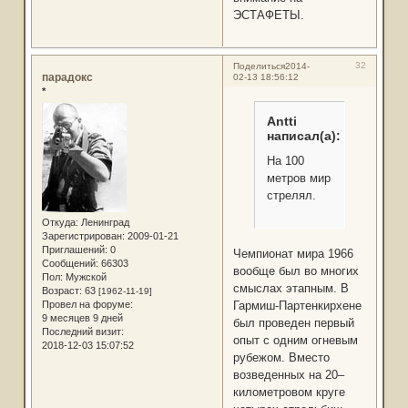
ЭСТАФЕТЫ.
32
Поделиться
2014-
парадокс
02-13 18:56:12
*
Antti
написал(а):
На 100
метров мир
стрелял.
Откуда:
Ленинград
Зарегистрирован
: 2009-01-21
Приглашений:
0
Чемпионат мира 1966
Сообщений:
66303
вообще был во многих
Пол:
Мужской
смыслах этапным. В
Возраст:
63
[1962-11-19]
Провел на форуме:
Гармиш-Партенкирхене
9 месяцев 9 дней
был проведен первый
Последний визит:
опыт с одним огневым
2018-12-03 15:07:52
рубежом. Вместо
возведенных на 20–
километровом круге