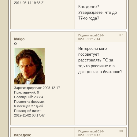
2014-05-14 19:33:21
Как долго?
Утверждаете, что до
77-го года?
37
Поделиться
2014-
Idalgo
02-13 21:17:44
Ω
Интересно кого
посоветует
расстрелять ТС за
то,что россияне и в
дзю до как в биатлоне?
Зарегистрирован
: 2008-12-17
Приглашений:
0
Сообщений:
23584
Провел на форуме:
6 месяцев 27 дней
Последний визит:
2019-11-02 08:17:47
38
Поделиться
2014-
парадокс
02-13 21:18:47