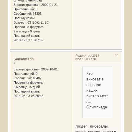
Откуда:
Ленинград
Зарегистрирован
: 2009-01-21
Приглашений:
0
Сообщений:
66303
Пол:
Мужской
Возраст:
63
[1962-11-19]
Провел на форуме:
9 месяцев 9 дней
Последний визит:
2018-12-03 15:07:52
35
Поделиться
2014-
Sensemann
02-13 19:27:34
*
Зарегистрирован
: 2009-10-01
Кто
Приглашений:
0
Сообщений:
10487
виноват в
Провел на форуме:
провале
3 месяца 15 дней
наших
Последний визит:
биатлонистов
2014-03-03 08:25:45
на
Олимпиаде
госдеп, либералы,
запад, погода, евреи и