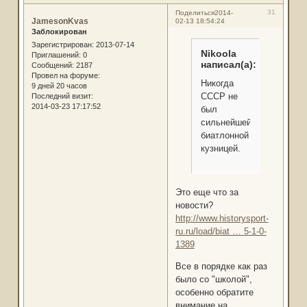
31
Поделиться
2014-
JamesonKvas
02-13 18:54:24
Заблокирован
Зарегистрирован
: 2013-07-14
Nikoola
Приглашений:
0
написал(а):
Сообщений:
2187
Провел на форуме:
Никогда
9 дней 20 часов
СССР не
Последний визит:
2014-03-23 17:17:52
был
сильнейшей
биатлонной
кузницей.
Это еще что за
новости?
http://www.historysport-
ru.ru/load/biat … 5-1-0-
1389
Все в порядке как раз
было со "школой",
особенно обратите
внимание на