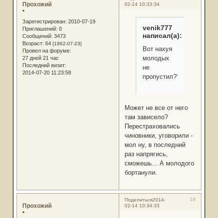
Прохожий
02-14 10:33:34
*
Зарегистрирован
: 2010-07-19
venik777
Приглашений:
0
написал(а):
Сообщений:
3473
Возраст:
64
[1962-07-23]
Вот нахуя
Провел на форуме:
молодых
27 дней 21 час
Последний визит:
не
2014-07-20 11:23:58
пропустил?????
Может не все от него
там зависело?
Перестраховались
чиновники, уговорили -
мол ну, в последний
раз напрягись,
сможешь... А молодого
бортанули.
18
Поделиться
2014-
Прохожий
02-14 10:34:33
*