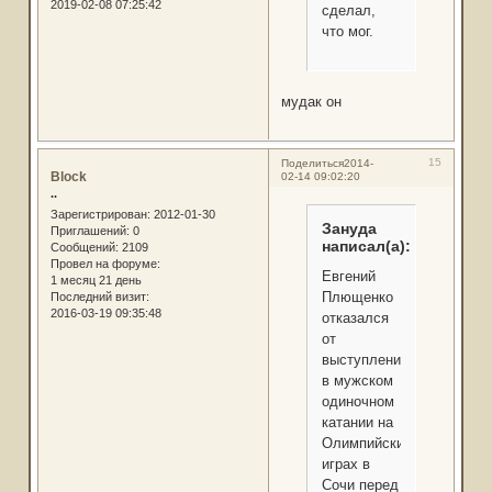
2019-02-08 07:25:42
сделал,
что мог.
мудак он
15
Поделиться
2014-
Block
02-14 09:02:20
..
Зарегистрирован
: 2012-01-30
Зануда
Приглашений:
0
написал(а):
Сообщений:
2109
Провел на форуме:
Евгений
1 месяц 21 день
Плющенко
Последний визит:
2016-03-19 09:35:48
отказался
от
выступления
в мужском
одиночном
катании на
Олимпийских
играх в
Сочи перед