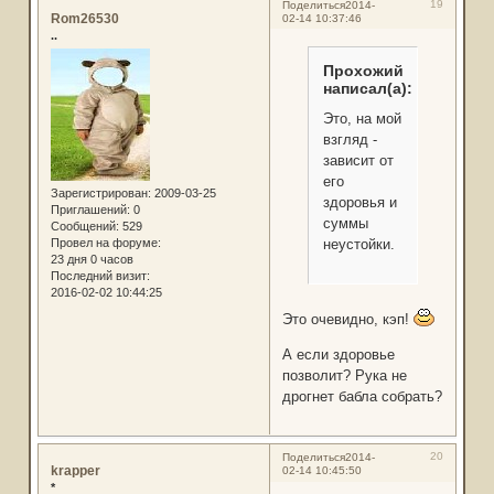
19
Поделиться
2014-
Rom26530
02-14 10:37:46
..
Прохожий
написал(а):
Это, на мой
взгляд -
зависит от
его
Зарегистрирован
: 2009-03-25
здоровья и
Приглашений:
0
суммы
Сообщений:
529
Провел на форуме:
неустойки.
23 дня 0 часов
Последний визит:
2016-02-02 10:44:25
Это очевидно, кэп!
А если здоровье
позволит? Рука не
дрогнет бабла собрать?
20
Поделиться
2014-
krapper
02-14 10:45:50
*