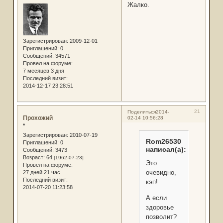
Жалко.
Зарегистрирован
: 2009-12-01
Приглашений:
0
Сообщений:
34571
Провел на форуме:
7 месяцев 3 дня
Последний визит:
2014-12-17 23:28:51
21
Поделиться
2014-
Прохожий
02-14 10:56:28
*
Зарегистрирован
: 2010-07-19
Rom26530
Приглашений:
0
написал(а):
Сообщений:
3473
Возраст:
64
[1962-07-23]
Это
Провел на форуме:
очевидно,
27 дней 21 час
Последний визит:
кэп!
2014-07-20 11:23:58
А если
здоровье
позволит?