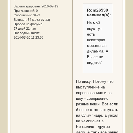
*
Зарегистрирован
: 2010-07-19
Rom26530
Приглашений:
0
написал(а):
Сообщений:
3473
Возраст:
64
[1962-07-23]
На мой
Провел на форуме:
вкус тут
27 дней 21 час
Последний визит:
есть
2014-07-20 11:23:58
некоторая
моральная
дилемма. А
Вы ее не
видите?
Не вижу. Потому что
выступление на
соревнованиях и на
шоу - совершенно
разные вещи. Вот если
б он не стал выступать
на Олимпиаде, а уехал
на чемпионат в
Бразилию - другое
дело. А так - все равно