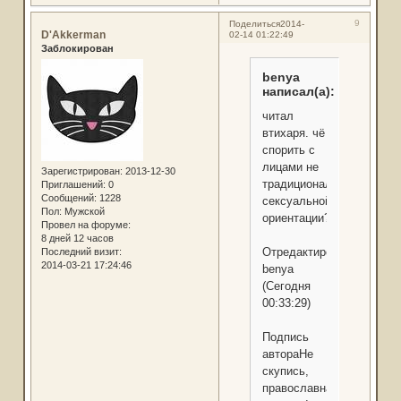
9
Поделиться
2014-
D'Akkerman
02-14 01:22:49
Заблокирован
benya
написал(а):
читал
втихаря. чё
спорить с
лицами не
Зарегистрирован
: 2013-12-30
традициональной
Приглашений:
0
Сообщений:
1228
сексуальной
Пол:
Мужской
ориентации?
Провел на форуме:
8 дней 12 часов
Отредактировано
Последний визит:
2014-03-21 17:24:46
benya
(Сегодня
00:33:29)
Подпись
автораНе
скупись,
православная