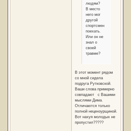
людям?
В место
него мог
другой
спортсмен
поехать.
Или он не
знал о
своей
травме?
В этот момент рядом
со мной сидела
подруга Рутковской.
Ваши слова примерно
совпадают с Вашими
мыслями Дима.
Отличаются только
полной нецензурщиной.
Вот нахуя молодых не
пропустил?????