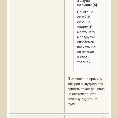
Зануда
написал(а):
Собака на
сене?Не
себе, не
людям?В
место него
мог другой
спортсмен
поехать.Или
он не знал
о своей
травме?
Я не знаю ни причину
которая вынудила его
принять такое решение
ни обстоятельств -
поэтому судить не
буду.