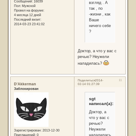
Сообщений:
16039
взгляд . А
Пол:
Мужской
так , по
Провел на форуме:
-жизни , как
4 месяца 12 дней
Последний визит:
Ваше
2014-03-23 23:41:02
ничего себе
?
Доктор, а что у вас с
речью? Неужели
наладилась?
11
Поделиться
2014-
D'Akkerman
02-14 01:27:39
Заблокирован
sgt
написал(а):
Доктор, а
что у вас с
речью?
Неужели
Зарегистрирован
: 2013-12-30
наладилась?
Приглашений:
0