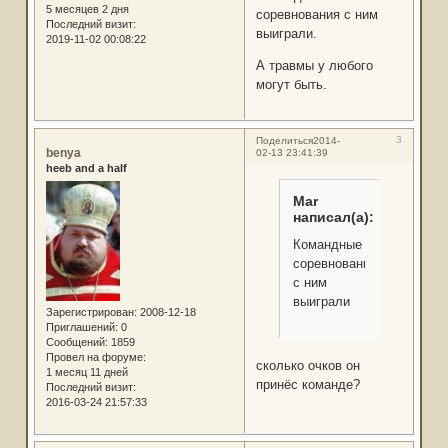
5 месяцев 2 дня
соревнования с ним
Последний визит:
выиграли.
2019-11-02 00:08:22
А травмы у любого
могут быть.
3
Поделиться
2014-
benya
02-13 23:41:39
heeb and a half
Mar
написал(а):
Командные
соревнования
с ним
выиграли
Зарегистрирован
: 2008-12-18
Приглашений:
0
Сообщений:
1859
Провел на форуме:
сколько очков он
1 месяц 11 дней
принёс команде?
Последний визит:
2016-03-24 21:57:33