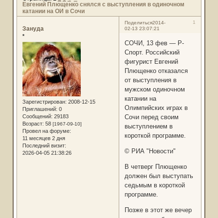
Евгений Плющенко снялся с выступления в одиночном
катании на ОИ в Сочи
1
Поделиться
2014-
Зануда
02-13 23:07:21
*
СОЧИ, 13 фев — Р-
Спорт. Российский
фигурист Евгений
Плющенко отказался
от выступления в
мужском одиночном
катании на
Зарегистрирован
: 2008-12-15
Олимпийских играх в
Приглашений:
0
Сообщений:
29183
Сочи перед своим
Возраст:
58
[1967-09-10]
выступлением в
Провел на форуме:
короткой программе.
11 месяцев 2 дня
Последний визит:
© РИА "Новости"
2026-04-05 21:38:26
В четверг Плющенко
должен был выступать
седьмым в короткой
программе.
Позже в этот же вечер