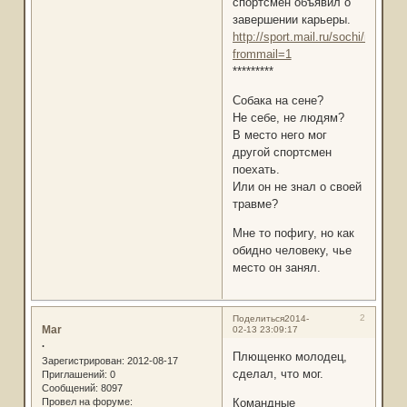
спортсмен объявил о
завершении карьеры.
http://sport.mail.ru/sochi/news/
frommail=1
*********
Собака на сене?
Не себе, не людям?
В место него мог
другой спортсмен
поехать.
Или он не знал о своей
травме?
Мне то пофигу, но как
обидно человеку, чье
место он занял.
2
Поделиться
2014-
Mar
02-13 23:09:17
.
Плющенко молодец,
Зарегистрирован
: 2012-08-17
сделал, что мог.
Приглашений:
0
Сообщений:
8097
Провел на форуме:
Командные