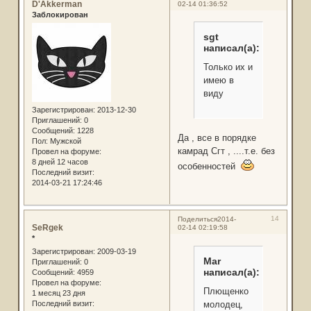
D'Akkerman
02-14 01:36:52
Заблокирован
sgt
написал(а):
Только их и
имею в
виду
Зарегистрирован
: 2013-12-30
Приглашений:
0
Сообщений:
1228
Да , все в порядке
Пол:
Мужской
камрад Сгт , ....т.е. без
Провел на форуме:
8 дней 12 часов
особенностей
Последний визит:
2014-03-21 17:24:46
14
Поделиться
2014-
SeRgek
02-14 02:19:58
*
Зарегистрирован
: 2009-03-19
Mar
Приглашений:
0
написал(а):
Сообщений:
4959
Провел на форуме:
Плющенко
1 месяц 23 дня
молодец,
Последний визит: