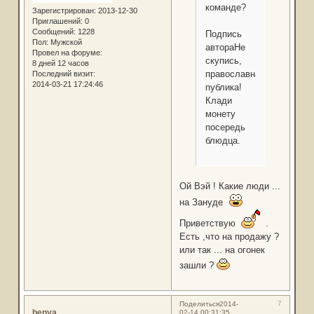
команде?
Зарегистрирован
: 2013-12-30
Приглашений:
0
Сообщений:
1228
Подпись
Пол:
Мужской
автораНе
Провел на форуме:
скупись,
8 дней 12 часов
православная
Последний визит:
2014-03-21 17:24:46
публика!
Клади
монету
посередь
блюдца.
Ой Вэй ! Какие люди ...
на Зануде
Приветствую
.
Есть ,что на продажу ?
или так ... на огонек
зашли ?
7
Поделиться
2014-
benya
02-14 00:31:35