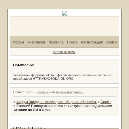
Форум
Участники
Правила
Поиск
Регистрация
Войти
Активные темы
Объявление
Уважаемые форумчане! Наш форум переехал на новый хостинг и
новый адрес HTTP://SVOBODA-ON.ORG
Привет, Гость!
Войдите
или
зарегистрируйтесь
.
»
Форум Зануды - свободное общение обо всём.
»
Спорт
»
Евгений Плющенко снялся с выступления в одиночном
катании на ОИ в Сочи
Страница:
1
2
3
4
»