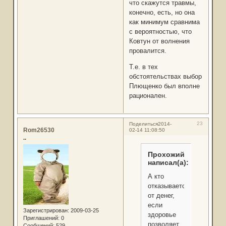
что скажутся травмы,
конечно, есть, но она
как минимум сравнима
с вероятностью, что
Ковтун от волнения
провалится.
Т.е. в тех
обстоятельствах выбор
Плющенко был вполне
рационален.
23
Поделиться
2014-
Rom26530
02-14 11:08:50
..
Прохожий
написал(а):
А кто
отказывается
от денег,
если
Зарегистрирован
: 2009-03-25
здоровье
Приглашений:
0
позволяет...
Сообщений:
529