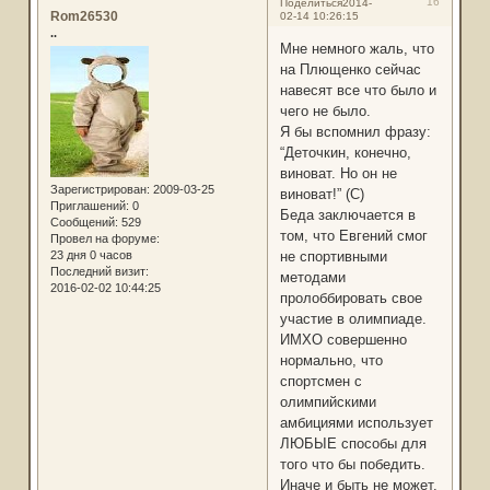
16
Поделиться
2014-
Rom26530
02-14 10:26:15
..
Мне немного жаль, что
на Плющенко сейчас
навесят все что было и
чего не было.
Я бы вспомнил фразу:
“Деточкин, конечно,
виноват. Но он не
Зарегистрирован
: 2009-03-25
виноват!” (С)
Приглашений:
0
Беда заключается в
Сообщений:
529
том, что Евгений смог
Провел на форуме:
23 дня 0 часов
не спортивными
Последний визит:
методами
2016-02-02 10:44:25
пролоббировать свое
участие в олимпиаде.
ИМХО совершенно
нормально, что
спортсмен с
олимпийскими
амбициями использует
ЛЮБЫЕ способы для
того что бы победить.
Иначе и быть не может.