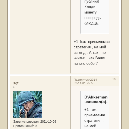
публика!
Клади
монету
посередь
блюдца.
+1 Тож приемлемая
стратегия , на мой
взгляд . А так , по
-жизни , как Ваше
ничего себе ?
10
Поделиться
2014-
sgt
02-14 01:25:58
*
D'Akkerman
написал(а):
+1 Тож
приемлемая
стратегия ,
Зарегистрирован
: 2011-10-08
на мой
Приглашений:
0