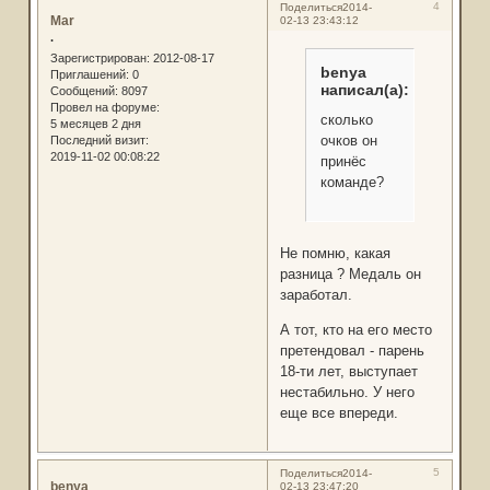
4
Поделиться
2014-
Mar
02-13 23:43:12
.
Зарегистрирован
: 2012-08-17
benya
Приглашений:
0
написал(а):
Сообщений:
8097
Провел на форуме:
сколько
5 месяцев 2 дня
очков он
Последний визит:
2019-11-02 00:08:22
принёс
команде?
Не помню, какая
разница ? Медаль он
заработал.
А тот, кто на его место
претендовал - парень
18-ти лет, выступает
нестабильно. У него
еще все впереди.
5
Поделиться
2014-
benya
02-13 23:47:20