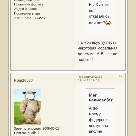
Провел на форуме:
Вы бы тоже
23 дня 0 часов
не
Последний визит:
отказались...
2016-02-02 10:44:25
или нет?
На мой вкус тут есть
некоторая моральная
дилемма. А Вы ее не
видите?
24
Поделиться
2014-
Rom26530
02-14 11:19:01
..
Mar
написал(а):
А по-
моему,
федерация
поступила
Зарегистрирован
: 2009-03-25
вполне
Приглашений:
0