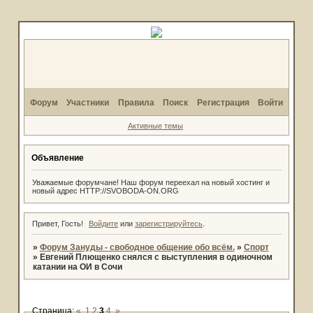
Форум
Участники
Правила
Поиск
Регистрация
Войти
Активные темы
Объявление
Уважаемые форумчане! Наш форум переехал на новый хостинг и
новый адрес HTTP://SVOBODA-ON.ORG
Привет, Гость!
Войдите
или
зарегистрируйтесь
.
»
Форум Зануды - свободное общение обо всём.
»
Спорт
»
Евгений Плющенко снялся с выступления в одиночном
катании на ОИ в Сочи
Страница:
«
1
2
3
4
»