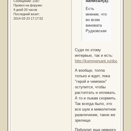
написал(а):
Сообщений:
2187
Провел на форуме:
Есть
9 дней 20 часов
мнение, что
Последний визит:
2014-03-23 17:17:52
во всем
виновата
Рудковская
Судя по этому
интервью, так и есть:
http://kommersant.ru/doc/24046
А вообще, толпа
только и ждет, пока
"герой и чемпион"
оступится, чтобы
растоптать и оплевать.
А то и львам скормить.
Так всегда было, это
все шум и мимолетное
развлечение, такое же
зрелище.
Побурлит еще немного