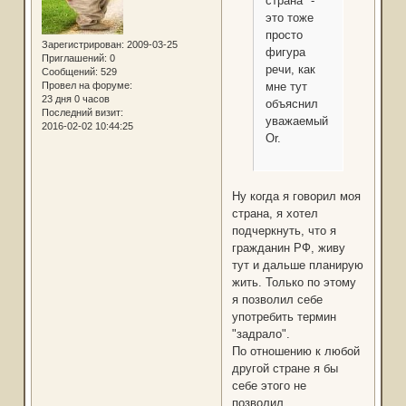
страна" -
это тоже
просто
Зарегистрирован
: 2009-03-25
фигура
Приглашений:
0
речи, как
Сообщений:
529
Провел на форуме:
мне тут
23 дня 0 часов
объяснил
Последний визит:
уважаемый
2016-02-02 10:44:25
Or.
Ну когда я говорил моя
страна, я хотел
подчеркнуть, что я
гражданин РФ, живу
тут и дальше планирую
жить. Только по этому
я позволил себе
употребить термин
"задрало".
По отношению к любой
другой стране я бы
себе этого не
позволил.