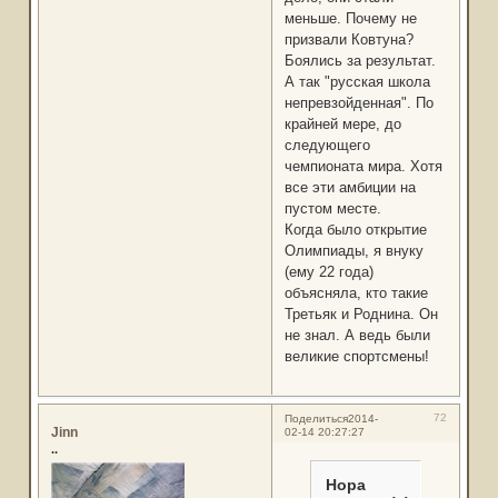
меньше. Почему не
призвали Ковтуна?
Боялись за результат.
А так "русская школа
непревзойденная". По
крайней мере, до
следующего
чемпионата мира. Хотя
все эти амбиции на
пустом месте.
Когда было открытие
Олимпиады, я внуку
(ему 22 года)
объясняла, кто такие
Третьяк и Роднина. Он
не знал. А ведь были
великие спортсмены!
72
Поделиться
2014-
Jinn
02-14 20:27:27
..
Нора