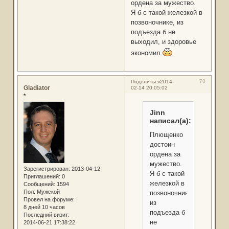
ордена за мужество.
Я б с такой железкой в
позвоночнике, из
подъезда б не
выходил, и здоровье
экономил.
70
Поделиться
2014-
Gladiator
02-14 20:05:02
*
Jinn
написал(а):
Плющенко
достоин
ордена за
мужество.
Зарегистрирован
: 2013-04-12
Я б с такой
Приглашений:
0
железкой в
Сообщений:
1594
Пол:
Мужской
позвоночнике,
Провел на форуме:
из
8 дней 10 часов
подъезда б
Последний визит:
не
2014-06-21 17:38:22