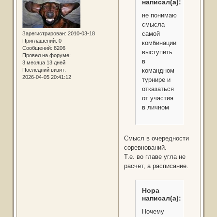
написал(а):
не понимаю
смысла
самой
Зарегистрирован
: 2010-03-18
Приглашений:
0
комбинации:
Сообщений:
8206
выступить
Провел на форуме:
в
3 месяца 13 дней
Последний визит:
командном
2026-04-05 20:41:12
турнире и
отказаться
от участия
в личном
Смысл в очередности
соревнований.
Т.е. во главе угла не
расчет, а расписание.
Нора
написал(а):
Почему