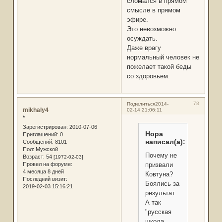
сломался в прямом
смысле в прямом
эфире.
Это невозможно
осуждать.
Даже врагу
нормальный человек не
пожелает такой беды
со здоровьем.
78
Поделиться
2014-
mikhaly4
02-14 21:06:11
*
Зарегистрирован
: 2010-07-06
Нора
Приглашений:
0
написал(а):
Сообщений:
8101
Пол:
Мужской
Почему не
Возраст:
54
[1972-02-03]
призвали
Провел на форуме:
4 месяца 8 дней
Ковтуна?
Последний визит:
Боялись за
2019-02-03 15:16:21
результат.
А так
"русская
школа