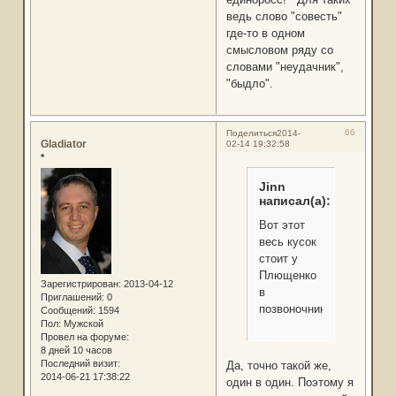
ведь слово "совесть"
где-то в одном
смысловом ряду со
словами "неудачник",
"быдло".
66
Поделиться
2014-
Gladiator
02-14 19:32:58
*
Jinn
написал(а):
Вот этот
весь кусок
стоит у
Плющенко
Зарегистрирован
: 2013-04-12
в
Приглашений:
0
позвоночнике?
Сообщений:
1594
Пол:
Мужской
Провел на форуме:
8 дней 10 часов
Последний визит:
Да, точно такой же,
2014-06-21 17:38:22
один в один. Поэтому я