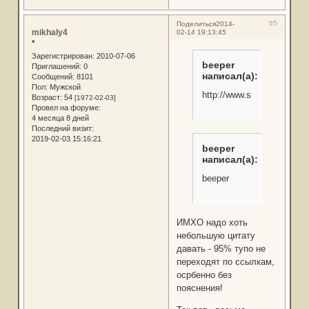
65
Поделиться
2014-
mikhaly4
02-14 19:13:45
*
Зарегистрирован
: 2010-07-06
beeper
Приглашений:
0
написал(а):
Сообщений:
8101
Пол:
Мужской
http://www.snob.ru/selecte
Возраст:
54
[1972-02-03]
Провел на форуме:
4 месяца 8 дней
Последний визит:
2019-02-03 15:16:21
beeper
написал(а):
beeper
ИМХО надо хоть
небольшую цитату
давать - 95% тупо не
переходят по ссылкам,
осрбенно без
пояснения!