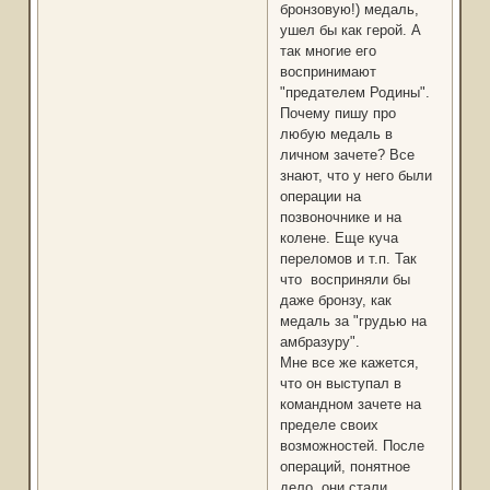
бронзовую!) медаль,
ушел бы как герой. А
так многие его
воспринимают
"предателем Родины".
Почему пишу про
любую медаль в
личном зачете? Все
знают, что у него были
операции на
позвоночнике и на
колене. Еще куча
переломов и т.п. Так
что восприняли бы
даже бронзу, как
медаль за "грудью на
амбразуру".
Мне все же кажется,
что он выступал в
командном зачете на
пределе своих
возможностей. После
операций, понятное
дело, они стали