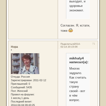
выходил, и
здоровье
экономил.
Согласен. Я, кстати,
тоже
71
Поделиться
2014-
Нора
02-14 20:15:06
*
mikhaly4
написал(а):
Многих
задрало.
Откуда:
Россия
Как считать
Зарегистрирован
: 2011-02-12
такую
Приглашений:
0
страну
Сообщений:
5435
своей - вот
Пол:
Женский
Провел на форуме:
в чём
1 месяц 1 день
вопрос.
Последний визит:
2014-04-04 09:43:25