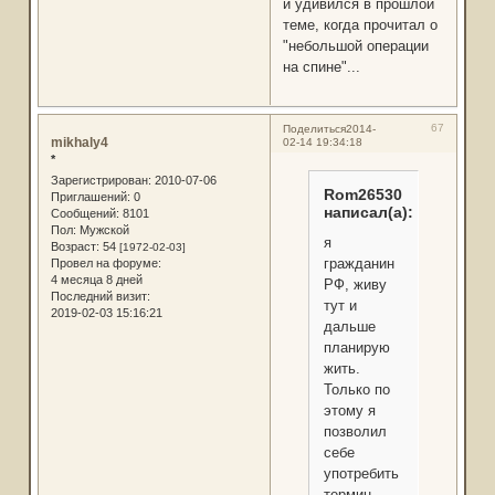
и удивился в прошлой
теме, когда прочитал о
"небольшой операции
на спине"...
67
Поделиться
2014-
mikhaly4
02-14 19:34:18
*
Зарегистрирован
: 2010-07-06
Rom26530
Приглашений:
0
написал(а):
Сообщений:
8101
Пол:
Мужской
я
Возраст:
54
[1972-02-03]
гражданин
Провел на форуме:
4 месяца 8 дней
РФ, живу
Последний визит:
тут и
2019-02-03 15:16:21
дальше
планирую
жить.
Только по
этому я
позволил
себе
употребить
термин