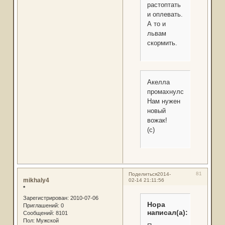
растоптать
и оплевать.
А то и
львам
скормить.
Акелла
промахнулся!
Нам нужен
новый
вожак!
(с)
81
Поделиться
2014-
mikhaly4
02-14 21:11:56
*
Зарегистрирован
: 2010-07-06
Нора
Приглашений:
0
написал(а):
Сообщений:
8101
Пол:
Мужской