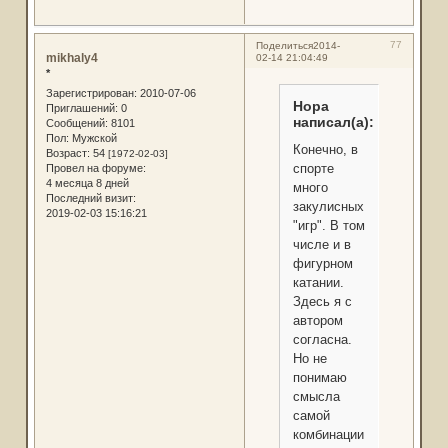
77
Поделиться
2014-
mikhaly4
02-14 21:04:49
*
Зарегистрирован
: 2010-07-06
Нора
Приглашений:
0
написал(а):
Сообщений:
8101
Пол:
Мужской
Конечно, в
Возраст:
54
[1972-02-03]
спорте
Провел на форуме:
4 месяца 8 дней
много
Последний визит:
закулисных
2019-02-03 15:16:21
"игр". В том
числе и в
фигурном
катании.
Здесь я с
автором
согласна.
Но не
понимаю
смысла
самой
комбинации: