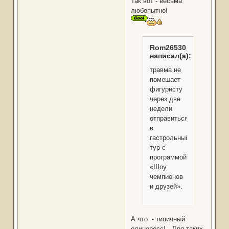
Так вот - весьма
любопытно!
Rom26530
написал(а):
травма не
помешает
фигуристу
через две
недели
отправиться
в
гастрольный
тур с
программой
«Шоу
чемпионов
и друзей».
А что - типичный
единоросс! Для таких