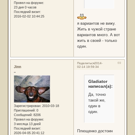
Провел на форуме:
23 дня 0 часов
Последний визит:
2016-02-02 10:44:25
я вариантов не вижу.
Жить в чужой стране
вариантов много. А вот
жить в своей - только
один.
69
Поделиться
2014-
Jinn
02-14 19:59:34
..
Gladiator
написал(а):
Да, точно
такой же,
один в
Зарегистрирован
: 2010-03-18
Приглашений:
0
один.
Сообщений:
8206
Провел на форуме:
3 месяца 13 дней
Последний визит:
Плющенко достоин
2026-04-05 20:41:12