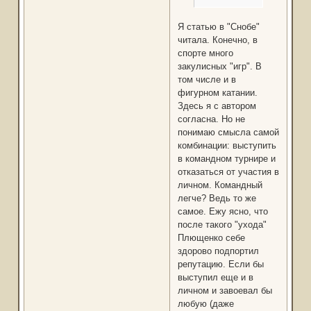
Я статью в "Снобе"
читала. Конечно, в
спорте много
закулисных "игр". В
том числе и в
фигурном катании.
Здесь я с автором
согласна. Но не
понимаю смысла самой
комбинации: выступить
в командном турнире и
отказаться от участия в
личном. Командный
легче? Ведь то же
самое. Ежу ясно, что
после такого "ухода"
Плющенко себе
здорово подпортил
репутацию. Если бы
выступил еще и в
личном и завоевал бы
любую (даже