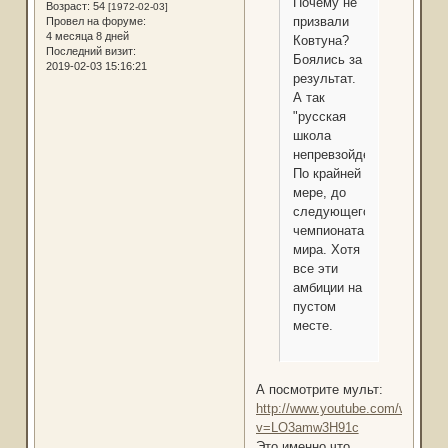
Почему не
Возраст:
54
[1972-02-03]
призвали
Провел на форуме:
4 месяца 8 дней
Ковтуна?
Последний визит:
Боялись за
2019-02-03 15:16:21
результат.
А так
"русская
школа
непревзойденная".
По крайней
мере, до
следующего
чемпионата
мира. Хотя
все эти
амбиции на
пустом
месте.
А посмотрите мульт:
http://www.youtube.com/watch?
v=LO3amw3H91c
Это именно что