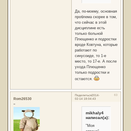
Да, по-моему, основная
проблема скорее в том,
что сейчас в этой
дисциплине есть
только больной
Плющенко и подростки
вроде Ковтуна, которые
работают по
синусоиде, то 1-е
место, то 17-е. А после
ухода Плющенко
только подростки и
остаются.
63
Поделиться
2014-
Rom26530
02-14 18:04:43
..
mikhaly4
написал(а):
"Моя