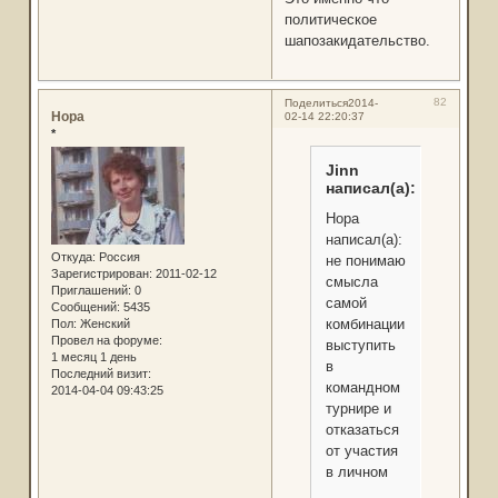
политическое
шапозакидательство.
82
Поделиться
2014-
Нора
02-14 22:20:37
*
Jinn
написал(а):
Нора
написал(а):
Откуда:
Россия
не понимаю
Зарегистрирован
: 2011-02-12
смысла
Приглашений:
0
самой
Сообщений:
5435
комбинации:
Пол:
Женский
Провел на форуме:
выступить
1 месяц 1 день
в
Последний визит:
командном
2014-04-04 09:43:25
турнире и
отказаться
от участия
в личном