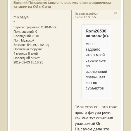
Евгений Плющенко снялся с выступления в одиночном
катании на ОИ в Сочи
61
Поделиться
2014-
mikhaly4
02-14 17:30:55
*
Зарегистрирован
: 2010-07-06
Rom26530
Приглашений:
0
написал(а):
Сообщений:
8101
Пол:
Мужской
меня
Возраст:
54
[1972-02-03]
задрало
Провел на форуме:
4 месяца 8 дней
что в моей
Последний визит:
стране кол-
2019-02-03 15:16:21
во
исключений
превышает
кол-во
субъектов
"Моя страна" - это тоже
просто фигура речи,
как мне тут объяснил
уважаемый
Or
.
На самом деле это