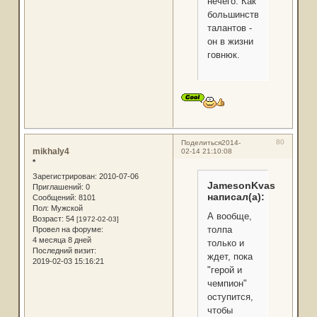
нечего. Как
большинство
талантов -
он в жизни
говнюк.
80
Поделиться
2014-
mikhaly4
02-14 21:10:08
*
Зарегистрирован
: 2010-07-06
JamesonKvas
Приглашений:
0
написал(а):
Сообщений:
8101
Пол:
Мужской
А вообще,
Возраст:
54
[1972-02-03]
толпа
Провел на форуме:
4 месяца 8 дней
только и
Последний визит:
ждет, пока
2019-02-03 15:16:21
"герой и
чемпион"
оступится,
чтобы