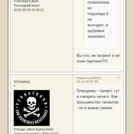
4 месяца 8 дней
позвоночнике,
Последний визит:
из
2019-02-03 15:16:21
подъезда б
не
выходил, и
здоровье
экономил.
Вы что, не патриот и не
член партиии?!!!!
75
Поделиться
2014-
Ursvamp
02-14 20:57:48
*
Плющенко - талант, тут
и говорить нечего. Как
большинство талантов
- он в жизни говнюк.
Откуда:
Inkeri-Suomi-Eesti
Зарегистрирован
: 2011-10-07