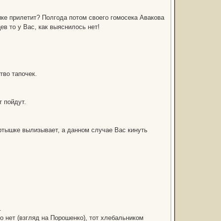
ке прилетит? Полгода потом своего гомосека Авакова
в то у Вас, как выяснилось нет!
во тапочек.
т пойдут.
артышке вылизывает, а данном случае Вас кинуть
…
го нет (взгляд на Порошенко), тот хлебальником