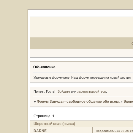
Объявление
Уважаемые форумчане! Наш форум переехал на новый хостин
Привет, Гость!
Войдите
или
зарегистрируйтесь
.
»
Форум Зануды - свободное общение обо всём.
»
Экон
Страница:
1
Шпротный спас (пьеса)
DARNE
Поделиться
2014-08-25 16