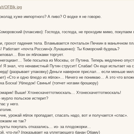
околад хуже импортного? А пиво? О водке я не говорю.
оморовский (плаксиво): Господа, господа, не проходим мимо, покупаем 
ки, грохот падения тела. Вламывается почтальон Печкин в маньячном пл
ь! Работает «почта России»(к Лукашенко): Ты Коморский будешь?
миловал… Вон он яблоками торгует.
, негоциант… Тебе посылка из Москвы, от Путина. Теперь медленно опус
! Я знал, что ненавистный Путин струсит! Слабак! Он еще испытает на с
мерд! (разрывает упаковку) Деньги наверное прислал… если меньше милл
ает) «Сто и одно блюдо из яблок»… Ничего не понимаю… А это что вло
ка Боска! Ублюдок! Свинья! (топчет ногами брошюру)
Комарик! Выше! Хтонескачеттотмоскаль… Хтонескачеттотмоскаль!
о мурло польское истерит?
ас у него.
атолик.
чнк, урожай яблок пропадает, спасать надо, вот и получается «спас».
рожаем не так?
рукты покупать отказались… из- за плодожорки…
ой, что-ли? (показывает на уплетающего банан Обаму)