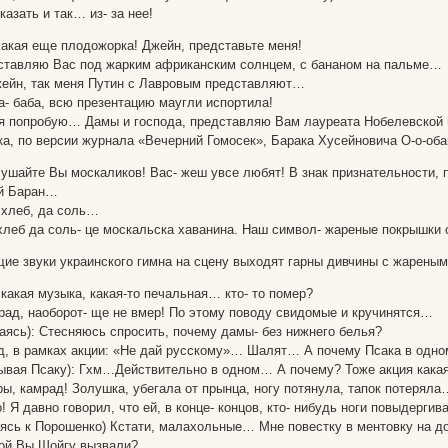
казать и так… из- за нее!
Какая еще плодожорка! Джейн, представьте меня!
ставляю Вас под жарким африканским солнцем, с бананом на пальме…
жейн, так меня Путин с Лавровым представляют…
а- баба, всю презентацию маугли испортила!
 я попробую… Дамы и господа, представляю Вам лауреата Нобелевской п
ка, по версии журнала «Вечерний Гомосек», Барака Хусейновича О-о-о
ушайте Вы москаликов! Вас- жеш увсе любят! В знак признательности, п
ой Баран…
 хлеб, да соль…
 хлеб да соль- це москальска хаванина. Наш символ- жареные покрышки 
е звуки украинского гимна на сцену выходят гарны дивчины с жарены
какая музыка, какая-то печальная… кто- то помер?
мрад, наоборот- ще не вмер! По этому поводу свидомые и кручинятся…
аясь): Стесняюсь спросить, почему дамы- без нижнего белья?
д, в рамках акции: «Не дай русскому»… Шалят… А почему Псака в одно
ывая Псаку): Гхм…Действительно в одном… А почему? Тоже акция какая
ы, камрад! Золушка, убегала от прынца, ногу потянула, тапок потеряла
! Я давно говорил, что ей, в конце- концов, кто- нибудь ноги повыдергива
ясь к Порошенко) Кстати, малахольные… Мне повестку в ментовку на доп
кой Вы Шойгу вызвали?