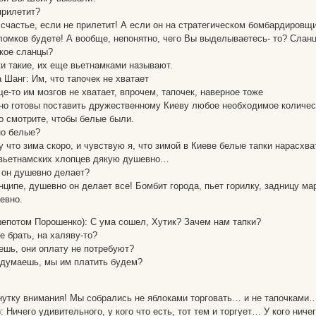
прилетит?
счастье, если не прилетит! А если он на стратегическом бомбардировщи
ломков будете! А вообще, непонятно, чего Вы выделываетесь- то? Сланце
акое сланцы?
и такие, их еще вьетнамками называют.
Шанг: Им, что тапочек не хватает
-то им мозгов не хватает, впрочем, тапочек, наверное тоже
о готовы поставить дружественному Киеву любое необходимое количест
о смотрите, чтобы белые были.
но белые?
что зима скоро, и чувствую я, что зимой в Киеве белые тапки нарасхва
 вьетнамских хлопцев дякую душевно…
о он душевно делает?
нципе, душевно он делает все! Бомбит города, пьет горилку, задницу м
евно.
епотом Порошенко): С ума сошел, Хутик? Зачем нам тапки?
е брать, на халяву-то?
ешь, они оплату не потребуют?
 думаешь, мы им платить будем?
нутку внимания! Мы собрались не яблоками торговать… и не тапочками
: Ничего удивительного, у кого что есть, тот тем и торгует… У кого ниче