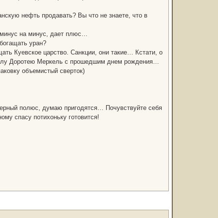
нскую нефть продавать? Вы что не знаете, что в
, минус на минус, дает плюс…
обогащать уран?
ать Куевское царство. Санкции, они такие… Кстати, о
нгелу Доротею Меркель с прошедшим днем рождения…
паковку объемистый сверток)
еверный полюс, думаю пригодятся… Почувствуйте себя
ому спасу потихоньку готовится!