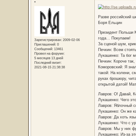
*
Разве российский ш
Боря Ельцин
Президент Польши К
года… Покупаем!
Зарегистрирован
: 2009-02-06
За сценой шум, кри
Приглашений:
0
Сообщений:
13461
Печкин: Всем стоят
Провел на форуме:
Лукашенко: Та бог 
5 месяцев 13 дней
Печкин: Короче так
Последний визит:
Коморовский: Я знал
2021-08-15 21:38:38
такой: На колени, с
руках брошюру, чит
открытой датой! Мат
Лавров: О! Давай, 
Лукашенко: Чего эт
Лавров: Яблочный сп
Лукашенко: Он же к
Лавров: Да хоть язы
Лукашенко: Что с у
Лавров: Мы у них ф
Лукашенко; Из-за эт