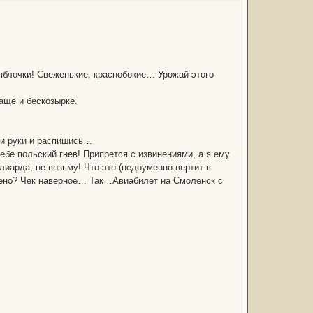
яблочки! Свеженькие, краснобокие… Урожай этого
аще и бескозырке.
ти руки и распишись…
ебе польский гнев! Припрется с извинениями, а я ему
иарда, не возьму! Что это (недоуменно вертит в
жено? Чек наверное… Так…Авиабилет на Смоленск с