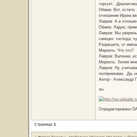
торгует…Диалекти
Обама: Вот, кстати,
отношении Ирана вв
Лавров: А в отношен
Обама: Ладно, прим
Лавров: Мы уверены
санкцих: господа, 
Разрешите, от имен
Меркель: Что это?
Лавров: Валенки, ес
Меркель: Зачем мне
Лавров: Ну, учитыв
полярниками…Да, не
Автор - Александр 
зы.
Отредактировано DA
Страница:
1