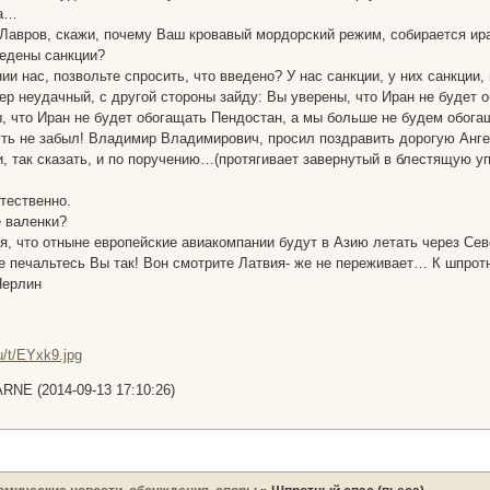
ка…
 Лавров, скажи, почему Ваш кровавый мордорский режим, собирается ира
едены санкции?
ии нас, позвольте спросить, что введено? У нас санкции, у них санкции
ер неудачный, с другой стороны зайду: Вы уверены, что Иран не будет 
, что Иран не будет обогащать Пендостан, а мы больше не будем обогащ
чуть не забыл! Владимир Владимирович, просил поздравить дорогую А
и, так сказать, и по поручению…(протягивает завернутый в блестящую у
тественно.
 валенки?
ая, что отныне европейские авиакомпании будут в Азию летать через С
 печальтесь Вы так! Вон смотрите Латвия- же не переживает… К шпротн
Перлин
RNE (2014-09-13 17:10:26)