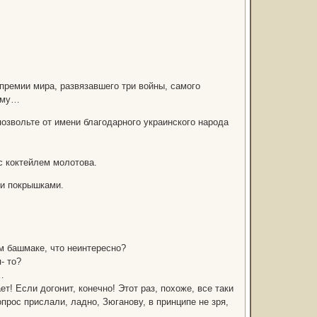
ремии мира, развязавшего три войны, самого
баму…
озвольте от имени благодарного украинского народа
с коктейлем молотова.
ми покрышками.
м башмаке, что неинтересно?
- то?
…
ет! Если догонит, конечно! Этот раз, похоже, все таки
рос прислали, ладно, Зюганову, в принципе не зря,