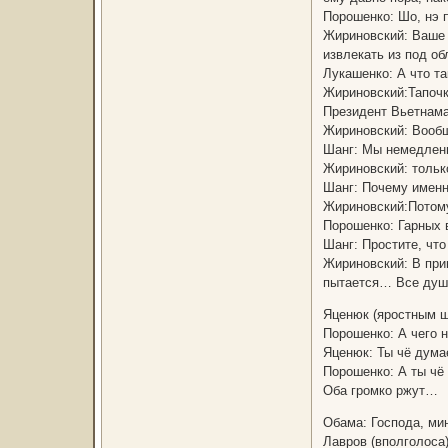
Порошенко: Шо, нэ 
Жириновский: Ваше 
извлекать из под об
Лукашенко: А что т
Жириновский:Тапочк
Президент Вьетнама 
Жириновский: Вообще
Шанг: Мы немедленн
Жириновский: тольк
Шанг: Почему имен
Жириновский:Потому 
Порошенко: Гарных
Шанг: Простите, чт
Жириновский: В при
пытается… Все душ
Яценюк (яростным ш
Порошенко: А чего н
Яценюк: Ты чё дума
Порошенко: А ты чё
Оба громко ржут…
Обама: Господа, ми
Лавров (вполголоса)