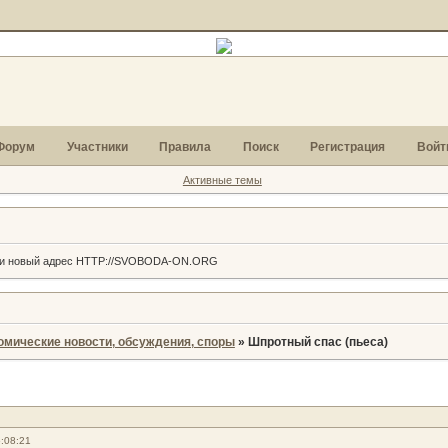
Форум
Участники
Правила
Поиск
Регистрация
Войт
Активные темы
г и новый адрес HTTP://SVOBODA-ON.ORG
омические новости, обсуждения, споры
»
Шпротный спас (пьеса)
:08:21