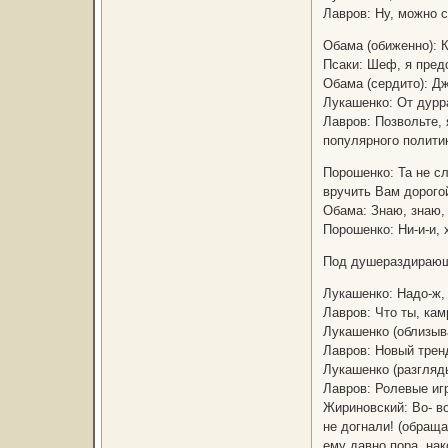
Лавров: Ну, можно с
Обама (обиженно): 
Псаки: Шеф, я пред
Обама (сердито): Д
Лукашенко: От дурр
Лавров: Позвольте,
популярного полити
Порошенко: Та не сл
вручить Вам дорог
Обама: Знаю, знаю,
Порошенко: Ни-и-и,
Под душераздирающи
Лукашенко: Надо-ж, 
Лавров: Что ты, ка
Лукашенко (облизыв
Лавров: Новый трен
Лукашенко (разгляд
Лавров: Ролевые игр
Жириновский: Во- во
не догнали! (обраща
ему давно пора, на