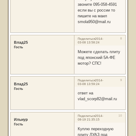
звоните 095-058-4591
если вы с россии то
пишите на маил
smola950@mail.ru
8
Поделиться
2014-
Влад25
03-08 13:58:24
Гость
Можете сделать плиту
под японский 5А-ФЕ
мотор? СПС!
9
Поделиться
2014-
Влад25
03-08 13:59:24
Гость
ответ на
vlad_scorp82@mail.ru
10
Поделиться
2014-
Ильнур
08-19 21:35:15
Гость
Куплю переходную
плиту ЛУАЗ под