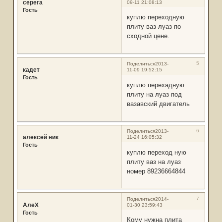
серега
09-11 21:08:13
Гость
куплю переходную
плиту ваз-луаз по
сходной цене.
5
Поделиться
2013-
кадет
11-09 19:52:15
Гость
куплю перехадную
плиту на луаз под
вазавский двигатель
6
Поделиться
2013-
алексей ник
11-24 16:05:32
Гость
куплю переход ную
плиту ваз на луаз
номер 89236664844
7
Поделиться
2014-
АлеХ
01-30 23:59:43
Гость
Кому нужна плита