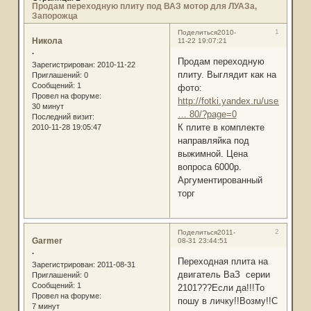
Продам переходную плиту под ВАЗ мотор для ЛУАЗа,
Запорожца
1
Поделиться
2010-
Никола
11-22 19:07:21
.
Продам переходную
Зарегистрирован
: 2010-11-22
плиту. Выглядит как на
Приглашений:
0
Сообщений:
1
фото:
Провел на форуме:
http://fotki.yandex.ru/users/nik9
30 минут
… 80/?page=0
Последний визит:
К плите в комплекте
2010-11-28 19:05:47
направляйка под
выжимной. Цена
вопроса 6000р.
Аргументированный
торг
2
Поделиться
2011-
Garmer
08-31 23:44:51
.
Переходная плита на
Зарегистрирован
: 2011-08-31
двигатель ВаЗ серии
Приглашений:
0
Сообщений:
1
2101???Если да!!!То
Провел на форуме:
пошу в личку!!Возму!!С
7 минут