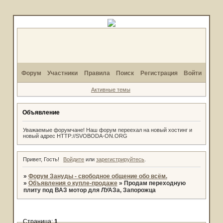
Форум
Участники
Правила
Поиск
Регистрация
Войти
Активные темы
Объявление
Уважаемые форумчане! Наш форум переехал на новый хостинг и
новый адрес HTTP://SVOBODA-ON.ORG
Привет, Гость!
Войдите
или
зарегистрируйтесь
.
»
Форум Зануды - свободное общение обо всём.
»
Объявления о купле-продаже
»
Продам переходную
плиту под ВАЗ мотор для ЛУАЗа, Запорожца
Страница:
1