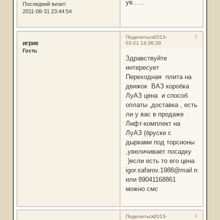
ув......
Последний визит:
2011-08-31 23:44:54
3
Поделиться
2013-
игрик
03-21 14:36:39
Гость
Здравствуйте
интересует
Переходная плита на
движок ВАЗ коробка
ЛуАЗ цена и способ
оплаты ,доставка , есть
ли у вас в продаже
Лифт-комплект на
ЛуАЗ (бруски с
дырками под торсионы
,увеличивает посадку
)если есть то его цена
igor.safarov.1988@mail.ru
или 89041168861
можно смс
4
Поделиться
2013-