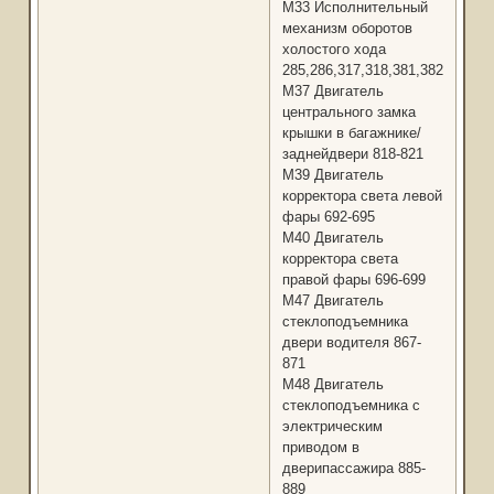
М33 Исполнительный
механизм оборотов
холостого хода
285,286,317,318,381,382,1019,1
М37 Двигатель
центрального замка
крышки в багажнике/
заднейдвери 818-821
М39 Двигатель
корректора света левой
фары 692-695
М40 Двигатель
корректора света
правой фары 696-699
М47 Двигатель
стеклоподъемника
двери водителя 867-
871
М48 Двигатель
стеклоподъемника с
электрическим
приводом в
дверипассажира 885-
889