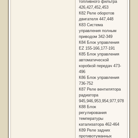
топливного фильтра
426,427,452,453
К82 Реле оборотов
двигателя 447,448
К83 Система
управления полным
приводом 342-349
К84 Блок управления
EZ 155-166,177-191
К85 Блок управления
автоматической
коробкой передач 473-
496
К86 Блок управления
736-752
К87 Реле вентилятора
радиатора
945,946,953,954,977,978
К88 Блок
регулирования
температуры
катализатора 462-464
К89 Реле задних
противотуманных