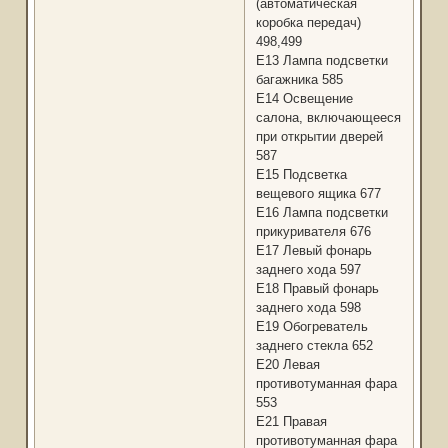
(автоматическая
коробка передач)
498,499
Е13 Лампа подсветки
багажника 585
Е14 Освещение
салона, включающееся
при открытии дверей
587
Е15 Подсветка
вещевого ящика 677
Е16 Лампа подсветки
прикуривателя 676
Е17 Левый фонарь
заднего хода 597
Е18 Правый фонарь
заднего хода 598
Е19 Обогреватель
заднего стекла 652
Е20 Левая
противотуманная фара
553
Е21 Правая
противотуманная фара