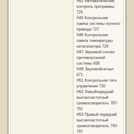
H42 Автоматический
контроль программы
725
Н45 Контрольная
лампа системы полного
привода 727
Н46 Контрольная
лампа температуры
катализатора 729
Н47 Звуковой сигнал
противоугонной
системы 838
Н48 Звуковойсигнал
671
H51 Контрольная тяга
управления 720
Н52 Левыйпередний
высокочастотный
громкоговоритель 787-
791
Н53 Правый передний
высокочастотный
громкоговоритель 793-
797