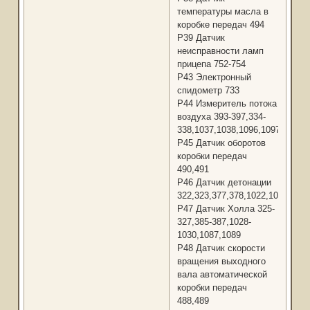
температуры масла в
коробке передач 494
Р39 Датчик
неисправности ламп
прицепа 752-754
Р43 Электронный
спидометр 733
Р44 Измеритель потока
воздуха 393-397,334-
338,1037,1038,1096,1097
Р45 Датчик оборотов
коробки передач
490,491
Р46 Датчик детонации
322,323,377,378,1022,1023,1078
Р47 Датчик Холла 325-
327,385-387,1028-
1030,1087,1089
Р48 Датчик скорости
вращения выходного
вала автоматической
коробки передач
488,489