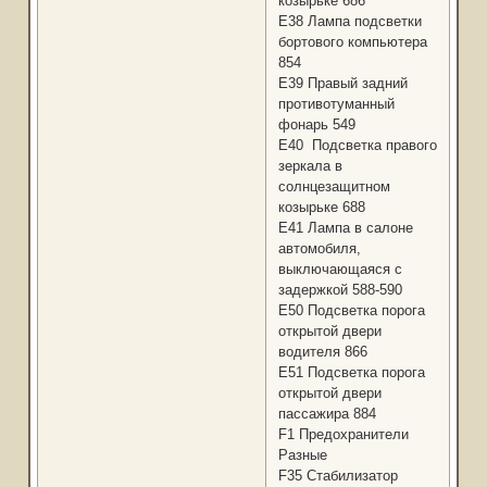
козырьке 686
Е38 Лампа подсветки
бортового компьютера
854
Е39 Правый задний
противотуманный
фонарь 549
Е40 Подсветка правого
зеркала в
солнцезащитном
козырьке 688
Е41 Лампа в салоне
автомобиля,
выключающаяся с
задержкой 588-590
Е50 Подсветка порога
открытой двери
водителя 866
Е51 Подсветка порога
открытой двери
пассажира 884
F1 Предохранители
Разные
F35 Стабилизатор