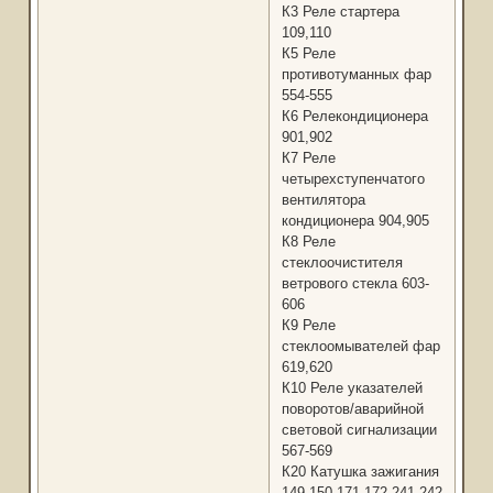
К3 Реле стартера
109,110
К5 Реле
противотуманных фар
554-555
К6 Релекондиционера
901,902
К7 Реле
четырехступенчатого
вентилятора
кондиционера 904,905
К8 Реле
стеклоочистителя
ветрового стекла 603-
606
К9 Реле
стеклоомывателей фар
619,620
К10 Реле указателей
поворотов/аварийной
световой сигнализации
567-569
К20 Катушка зажигания
149,150,171,172,241,242,302-