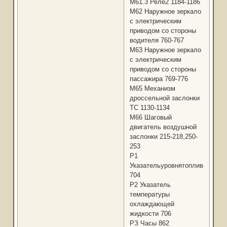
М61.3 Реле2 1184-1186
М62 Наружное зеркало
с электрическим
приводом со стороны
водителя 760-767
М63 Наружное зеркало
с электрическим
приводом со стороны
пассажира 769-776
М65 Механизм
дроссельной заслонки
ТС 1130-1134
M66 Шаговый
двигатель воздушной
заслонки 215-218,250-
253
Р1
Указательуровнятоплива
704
Р2 Указатель
температуры
охлаждающей
жидкости 706
РЗ Часы 862