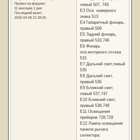
Провел на форуме:
левый 507, 745
11 месяцев 2 дня
Е3 Осв. номерного
Последний визит:
знака 513
2026-04-05 21:38:26
Е4 Габаритный фонарь,
правый 509
Е5 Задний фонарь,
правый 510,746
Е6 Фонарь
осв.моторного отсека
515
Е7 Дальний свет,левый
535
Е8 Дальний свет,
правый 536
Е9 Ближний свет,
левый 537,747
Е10 Ближний свет,
правый 538,748
Е11 Освещения
приборов 728,729
Е12 Лампа освещения
панели рычага
селектора