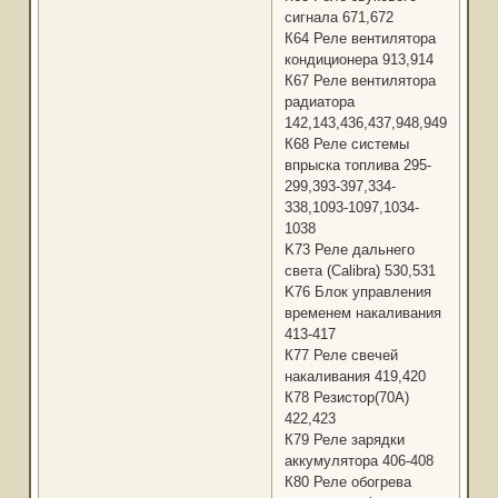
сигнала 671,672
К64 Реле вентилятора
кондиционера 913,914
К67 Реле вентилятора
радиатора
142,143,436,437,948,949,964,96
К68 Реле системы
впрыска топлива 295-
299,393-397,334-
338,1093-1097,1034-
1038
K73 Реле дальнего
света (Calibra) 530,531
K76 Блок управления
временем накаливания
413-417
К77 Реле свечей
накаливания 419,420
К78 Резистор(70А)
422,423
К79 Реле зарядки
аккумулятора 406-408
К80 Реле обогрева