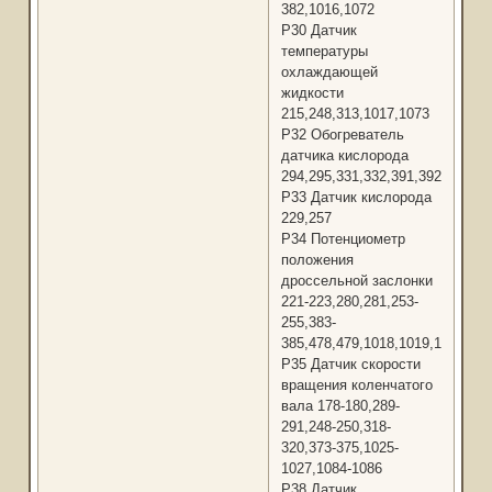
382,1016,1072
Р30 Датчик
температуры
охлаждающей
жидкости
215,248,313,1017,1073
Р32 Обогреватель
датчика кислорода
294,295,331,332,391,392,1034,1
Р33 Датчик кислорода
229,257
Р34 Потенциометр
положения
дроссельной заслонки
221-223,280,281,253-
255,383-
385,478,479,1018,1019,1074,10
Р35 Датчик скорости
вращения коленчатого
вала 178-180,289-
291,248-250,318-
320,373-375,1025-
1027,1084-1086
Р38 Датчик