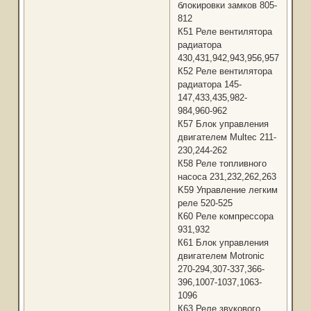
блокировки замков 805-
812
К51 Реле вентилятора
радиатора
430,431,942,943,956,957
К52 Реле вентилятора
радиатора 145-
147,433,435,982-
984,960-962
К57 Блок управления
двигателем Multec 211-
230,244-262
К58 Реле топливного
насоса 231,232,262,263
K59 Управление легким
реле 520-525
К60 Реле компрессора
931,932
К61 Блок управления
двигателем Motronic
270-294,307-337,366-
396,1007-1037,1063-
1096
К63 Реле звукового