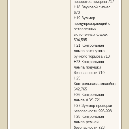
поворотов прицепа 717
Н18 Звуковой сигнал
670
Н19 Зуммер
предупреждающий о
оставленных
включенных фарах
594,595
H21 Контрольная
лампа затянутого
ручного тормоза 713
Н23 Контрольная
лампа подушки
безопасности 719
Н25
Контрольнаялампаобогревател
642,765
Н26 Контрольная
лампа ABS 721
H27 Зуммер проверки
безопасности 996-998
Н28 Контрольная
лампа ремней
безопасности 723