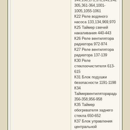
305,361-364,1001-
1005,1055-1061
К22 Реле водяного
насоса 133,134,969,970
К25 Таймер свечей
накаливания 440-443
К26 Реле вентилятора
радиатора 972-974
К27 Реле вентилятора
радиатора 137-139
К30 Реле
стеклоочистителя 613-
615
К31 Блок подушки
безопасности 1191-1198
К34
Таймервентиляторарадиатора
356-358,956-958
К35 Таймер
обогревателя заднего
стекла 650-652
К37 Блок управления
центральной