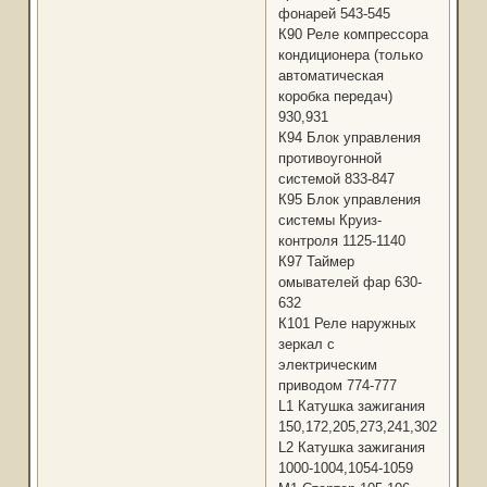
фонарей 543-545
К90 Реле компрессора
кондиционера (только
автоматическая
коробка передач)
930,931
К94 Блок управления
противоугонной
системой 833-847
К95 Блок управления
системы Круиз-
контроля 1125-1140
К97 Таймер
омывателей фар 630-
632
К101 Реле наружных
зеркал с
электрическим
приводом 774-777
L1 Катушка зажигания
150,172,205,273,241,302,361
L2 Катушка зажигания
1000-1004,1054-1059