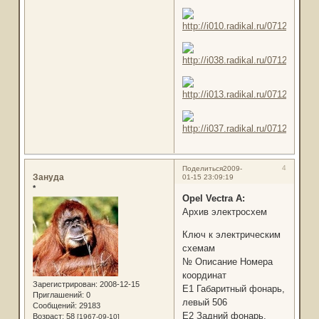
4
Поделиться
2009-
Зануда
01-15 23:09:19
*
Opel Vectra A:
Архив электросхем
Ключ к электрическим
схемам
№ Описание Номера
координат
Зарегистрирован
: 2008-12-15
Е1 Габаритный фонарь,
Приглашений:
0
левый 506
Сообщений:
29183
Е2 Задний фонарь,
Возраст:
58
[1967-09-10]