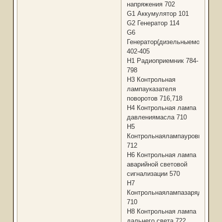
напряжения 702
G1 Аккумулятор 101
G2 Генератор 114
G6
Генератор(дизельныемодели)
402-405
Н1 Радиоприемник 784-
798
Н3 Контрольная
лампауказателя
поворотов 716,718
Н4 Контрольная лампа
давлениямасла 710
Н5
Контрольнаялампауровняторм
712
Н6 Контрольная лампа
аварийной световой
сигнализации 570
Н7
Контрольнаялампазарядкиакку
710
Н8 Контрольная лампа
дальнего света 722