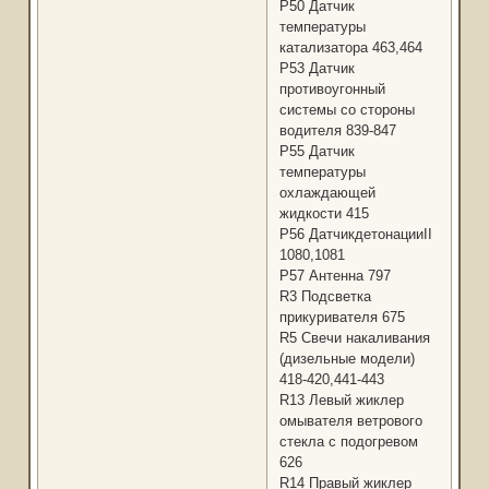
Р50 Датчик
температуры
катализатора 463,464
P53 Датчик
противоугонный
системы со стороны
водителя 839-847
Р55 Датчик
температуры
охлаждающей
жидкости 415
Р56 ДатчикдетонацииII
1080,1081
Р57 Антенна 797
R3 Подсветка
прикуривателя 675
R5 Свечи накаливания
(дизельные модели)
418-420,441-443
R13 Левый жиклер
омывателя ветрового
стекла с подогревом
626
R14 Правый жиклер