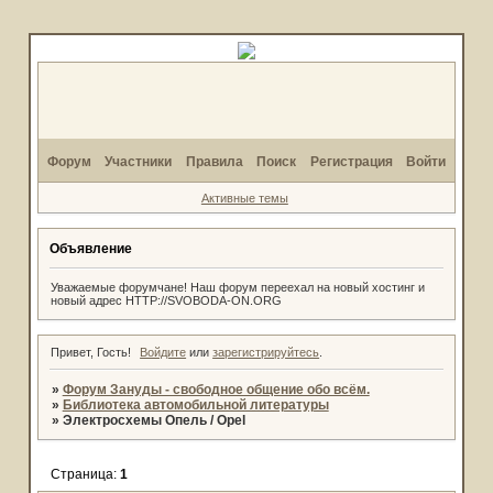
Форум
Участники
Правила
Поиск
Регистрация
Войти
Активные темы
Объявление
Уважаемые форумчане! Наш форум переехал на новый хостинг и
новый адрес HTTP://SVOBODA-ON.ORG
Привет, Гость!
Войдите
или
зарегистрируйтесь
.
»
Форум Зануды - свободное общение обо всём.
»
Библиотека автомобильной литературы
»
Электросхемы Опель / Opel
Страница:
1