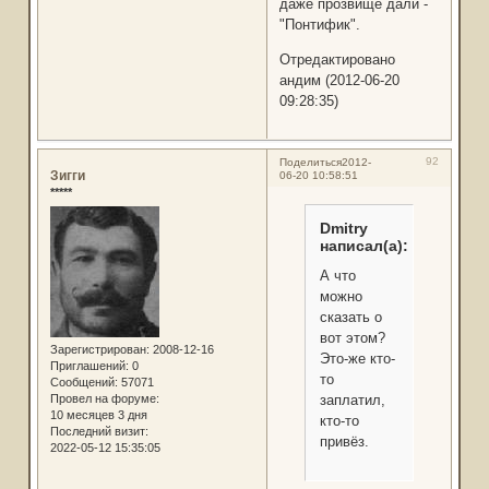
даже прозвище дали -
"Понтифик".
Отредактировано
андим (2012-06-20
09:28:35)
92
Поделиться
2012-
Зигги
06-20 10:58:51
*****
Dmitry
написал(а):
А что
можно
сказать о
вот этом?
Зарегистрирован
: 2008-12-16
Это-же кто-
Приглашений:
0
то
Сообщений:
57071
Провел на форуме:
заплатил,
10 месяцев 3 дня
кто-то
Последний визит:
привёз.
2022-05-12 15:35:05