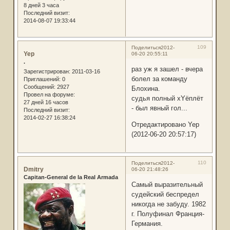
8 дней 3 часа
Последний визит:
2014-08-07 19:33:44
109
Поделиться
2012-
Yep
06-20 20:55:11
.
раз уж я зашел - вчера
Зарегистрирован
: 2011-03-16
болел за команду
Приглашений:
0
Сообщений:
2927
Блохина.
Провел на форуме:
судья полный хYёплёт
27 дней 16 часов
- был явный гол...
Последний визит:
2014-02-27 16:38:24
Отредактировано Yep
(2012-06-20 20:57:17)
110
Поделиться
2012-
Dmitry
06-20 21:48:26
Capitan-General de la Real Armada
Самый выразительный
судейский беспредел
никогда не забуду. 1982
г. Полуфинал Франция-
Германия.