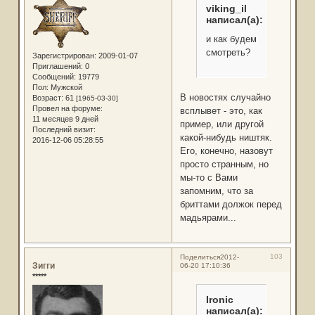
viking_il
написал(а):
и как будем
смотреть?
Зарегистрирован
: 2009-01-07
Приглашений:
0
Сообщений:
19779
Пол:
Мужской
В новостях случайно
Возраст:
61
[1965-03-30]
Провел на форуме:
всплывет - это, как
11 месяцев 9 дней
пример, или другой
Последний визит:
какой-нибудь ништяк.
2016-12-06 05:28:55
Его, конечно, назовут
просто странным, но
мы-то с Вами
запомним, что за
бриттами должок перед
мадьярами...
103
Поделиться
2012-
Зигги
06-20 17:10:36
*****
Ironic
написал(а):