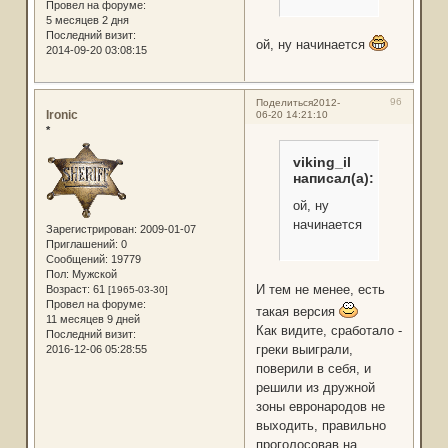
Провел на форуме:
5 месяцев 2 дня
Последний визит:
ой, ну начинается
2014-09-20 03:08:15
96
Поделиться
2012-
Ironic
06-20 14:21:10
*
viking_il
написал(а):
ой, ну
начинается
Зарегистрирован
: 2009-01-07
Приглашений:
0
Сообщений:
19779
Пол:
Мужской
И тем не менее, есть
Возраст:
61
[1965-03-30]
Провел на форуме:
такая версия
11 месяцев 9 дней
Как видите, сработало -
Последний визит:
греки выиграли,
2016-12-06 05:28:55
поверили в себя, и
решили из дружной
зоны евронародов не
выходить, правильно
проголосовав на