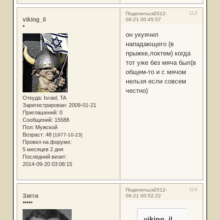
113
Поделиться
2012-
viking_il
06-21 00:45:57
*
он укуячил
нападающего (в
прыжке,локтем) когда
тот уже без мяча был(в
общем-то и с мячом
нельзя если совсем
честно)
Откуда:
Israel, TA
Зарегистрирован
: 2009-01-21
Приглашений:
0
Сообщений:
15588
Пол:
Мужской
Возраст:
48
[1977-10-23]
Провел на форуме:
5 месяцев 2 дня
Последний визит:
2014-09-20 03:08:15
114
Поделиться
2012-
Зигги
06-21 00:52:22
*****
viking_il