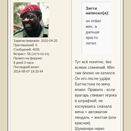
Зигги
написал(а):
он отбил
мяч, а
дальше
просто
Зарегистрирован
: 2010-04-20
летел
Приглашений:
0
Сообщений:
4035
Возраст:
56
[1970-02-01]
Провел на форуме:
Тут всё понятно, без
8 дней 3 часа
Последний визит:
всяких сомнений. Мяч
2014-08-07 19:33:44
там близко не катился.
Он его после удара
Баттистона по мячу
впаял. Правило - если
вратарь сбивает игрока
в штрафной, не
коснувшись сначала
мяча = автоматом
пендаль + желтая (или
красная).
Шумахера через