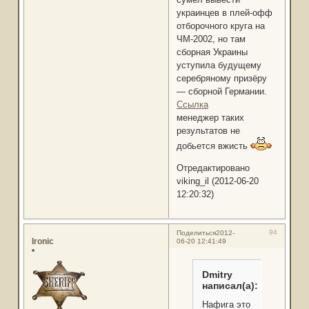
украинцев в плей-офф
отборочного круга на
ЧМ-2002, но там
сборная Украины
уступила будущему
серебряному призёру
— сборной Германии.
Ссылка
менеджер таких
результатов не
добьется вжисть
Отредактировано
viking_il (2012-06-20
12:20:32)
94
Поделиться
2012-
Ironic
06-20 12:41:49
*
Dmitry
написал(а):
Нафига это