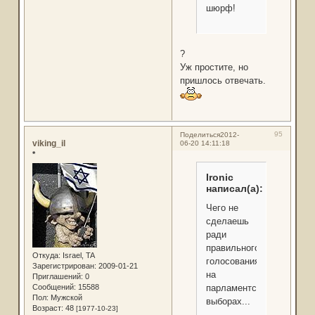
шюрф!
?
Уж простите, но
пришлось отвечать.
95
Поделиться
2012-
viking_il
06-20 14:11:18
*
Ironic
написал(а):
Чего не
сделаешь
ради
правильного
Откуда:
Israel, TA
голосования
Зарегистрирован
: 2009-01-21
на
Приглашений:
0
Сообщений:
15588
парламентских
Пол:
Мужской
выборах...
Возраст:
48
[1977-10-23]