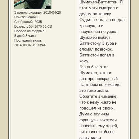
Шумахер-Баттистон. Я
этот матч смотрел с
Зарегистрирован
: 2010-04-20
дедом по телеку.
Приглашений:
0
Судья не только не дал
Сообщений:
4035
красную, а и
Возраст:
56
[1970-02-01]
Провел на форуме:
нарушения не узрел.
8 дней 3 часа
Шумахер выбил
Последний визит:
Баттистону 3 зуба и
2014-08-07 19:33:44
сломал позвонок.
Баттистон попал в
кому.
Гавно был этот
Шумахер, хоть и
вратарь прекрасный.
Партнёры по команде
это тоже знали.
Обратите внимание,
что к нему никто не
подошёл из своих.
Думаю если-бы
французы захотели
навесить ему хорей,
никто из них-бы не
заступился.