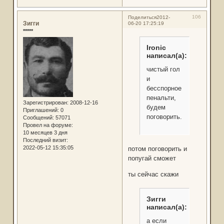
106
Поделиться
2012-
Зигги
06-20 17:25:19
*****
Ironic
написал(а):
чистый гол
и
бесспорное
пенальти,
Зарегистрирован
: 2008-12-16
будем
Приглашений:
0
поговорить.
Сообщений:
57071
Провел на форуме:
10 месяцев 3 дня
Последний визит:
2022-05-12 15:35:05
потом поговорить и
попугай сможет
ты сейчас скажи
Зигги
написал(а):
а если