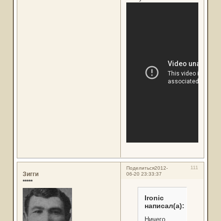
111
Поделиться
2012-
Зигги
06-20 23:33:37
*****
Ironic
написал(а):
Ничего.