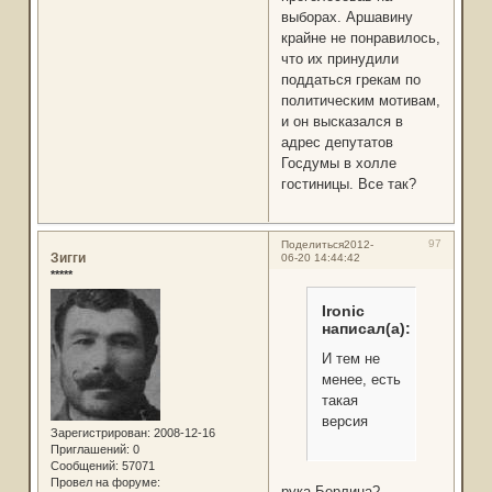
выборах. Аршавину
крайне не понравилось,
что их принудили
поддаться грекам по
политическим мотивам,
и он высказался в
адрес депутатов
Госдумы в холле
гостиницы. Все так?
97
Поделиться
2012-
Зигги
06-20 14:44:42
*****
Ironic
написал(а):
И тем не
менее, есть
такая
версия
Зарегистрирован
: 2008-12-16
Приглашений:
0
Сообщений:
57071
Провел на форуме:
pука Берлина?