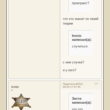
проиграют?
что это значит по твоей
теории
Ironic
написал(а):
случиться.
с кем случка?
и у кого?
107
Поделиться
2012-
Ironic
06-20 17:37:35
*
Зигги
написал(а):
что это