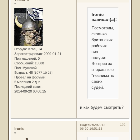
*
Ironic
написал(а):
Посмотрим,
сколько
британских
рабочих
Откуда:
Israel, TA
виз
Зарегистрирован
: 2009-01-21
получит
Приглашений:
0
Сообщений:
15588
Венгрия за
Пол:
Мужской
вчерашнюю
Возраст:
48
[1977-10-23]
"невнимательность"
Провел на форуме:
своих
5 месяцев 2 дня
Последний визит:
судей.
2014-09-20 03:08:15
и как будем смотреть?
102
Поделиться
2012-
Ironic
06-20 16:51:13
*