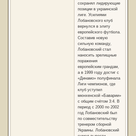
сохранял лидирующие
позиции в украинской
лиге. Усилиями
Лобановского клуб
вернулся в элиту
европейского футбола.
Составив новую
сильную команду,
Лобановский стал
наносить зрелищные
поражения
европейским грандам,
а в 1999 году достиг с
«Динамо» полуфинала
Лиги чемпионов, где
клуб уступил
мюнхенской «Баварии»
с общим счётом 3:4. В
период с 2000 по 2002
год Лобановский был
по совместительству
тренером сборной
Украины. Лобановский
сумел вывести