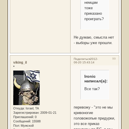
немцaм
тоже
приказано
проиграть?
Не думаю, смысла нет
- выборы уже прошли.
99
Поделиться
2012-
viking_il
06-20 15:43:14
*
Ironic
написал(а):
Все так?
перевожу - "это не мы
Откуда:
Israel, TA
кривоногие
Зарегистрирован
: 2009-01-21
Приглашений:
0
головожопые придурки,
Сообщений:
15588
это все приказ
Пол:
Мужской