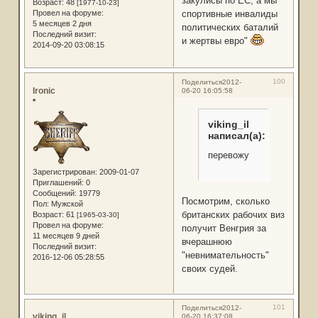
закулисы по ЕС, а мы
Возраст:
48
[1977-10-23]
Провел на форуме:
спортивные инвалиды
5 месяцев 2 дня
политических баталий
Последний визит:
и жертвы евро"
2014-09-20 03:08:15
100
Поделиться
2012-
Ironic
06-20 16:05:58
*
viking_il
написал(а):
перевожу
Зарегистрирован
: 2009-01-07
Приглашений:
0
Сообщений:
19779
Посмотрим, сколько
Пол:
Мужской
британских рабочих виз
Возраст:
61
[1965-03-30]
Провел на форуме:
получит Венгрия за
11 месяцев 9 дней
вчерашнюю
Последний визит:
"невнимательность"
2016-12-06 05:28:55
своих судей.
101
Поделиться
2012-
viking_il
06-20 16:37:08