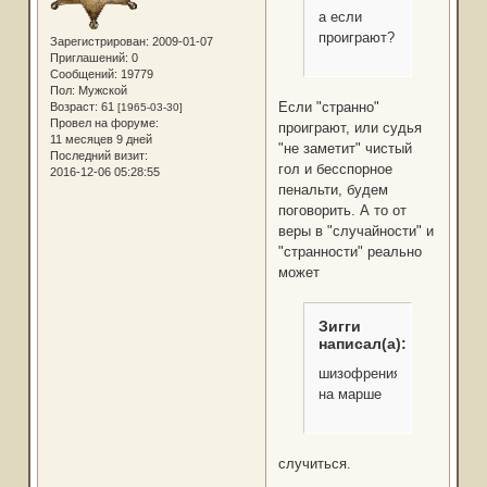
а если
проиграют?
Зарегистрирован
: 2009-01-07
Приглашений:
0
Сообщений:
19779
Пол:
Мужской
Если "странно"
Возраст:
61
[1965-03-30]
Провел на форуме:
проиграют, или судья
11 месяцев 9 дней
"не заметит" чистый
Последний визит:
гол и бесспорное
2016-12-06 05:28:55
пенальти, будем
поговорить. А то от
веры в "случайности" и
"странности" реально
может
Зигги
написал(а):
шизофрения
на марше
случиться.