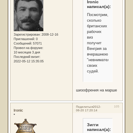
Ironic
написал(а):
Посмотрим,
сколько
британских
рабочих
Зарегистрирован
: 2008-12-16
виз
Приглашений:
0
получит
Сообщений:
57071
Провел на форуме:
Венгрия за
10 месяцев 3 дня
вчерашнюю
Последний визит:
"невнимательность"
2022-05-12 15:35:05
своих
судей.
шизофрения на марше
105
Поделиться
2012-
Ironic
06-20 17:20:14
*
Зигги
написал(а):