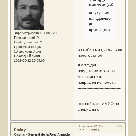
написал(а):
он укуячил
нападающего
(в
прыжке,локтем)
Зарегистрирован
: 2008-12-16
Приглашений:
0
Сообщений:
57071
Провел на форуме:
он отбил мяч, а дальше
10 месяцев 3 дня
просто летел
Последний визит:
2022-05-12 15:35:05
я с трудом
представляю как он
мог изменить
направление полёта
------------------------------------
--
это всё таки ИМХО не
специально
115
Поделиться
2012-
Dmitry
06-21 00:59:54
Capitan-General de la Real Armada