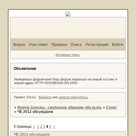
Форум
Участники
Правила
Поиск
Регистрация
Войти
Активные темы
Объявление
Уважаемые форумчане! Наш форум переехал на новый хостинг и
новый адрес HTTP://SVOBODA-ON.ORG
Привет, Гость!
Войдите
или
зарегистрируйтесь
.
»
Форум Зануды - свободное общение обо всём.
»
Спорт
»
ЧЕ 2012 обсуждаем
Страница:
«
1
2
3
4
5
»
ЧЕ 2012 обсуждаем