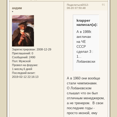
91
Поделиться
2012-
андим
06-20 07:50:48
*
krapper
написал(а):
А в 1988г.
англичан
на ЧЕ
СССР
Зарегистрирован
: 2008-12-29
сделал 3 :
Приглашений:
0
1...
Сообщений:
2490
Пол:
Мужской
Лобановский.
Провел на форуме:
1 месяц 6 дней
Последний визит:
2019-02-12 22:16:13
А в 1960 они вообще
стали чемпионами.
О Лобановском
слышал что он был
отличным менеджером,
а не тренером. В свои
последние годы -
просто иконой, ему