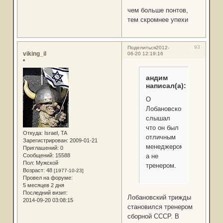
чем больше понтов,
тем скромнее упехи
93
Поделиться
2012-
viking_il
06-20 12:19:16
*
андим
написал(а):
О
Лобановском
слышал
что он был
Откуда:
Israel, TA
отличным
Зарегистрирован
: 2009-01-21
менеджером,
Приглашений:
0
Сообщений:
15588
а не
Пол:
Мужской
тренером.
Возраст:
48
[1977-10-23]
Провел на форуме:
5 месяцев 2 дня
Последний визит:
Лобановский трижды
2014-09-20 03:08:15
становился тренером
сборной СССР. В