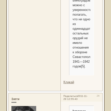
Виноградова,
можно с
уверенностью
полагать,
что ни одно
из
одиннадцати
остальных
орудий не
имело
отношения
к обороне
Севастополя
1941—1942
годов[5].
Кликай
26
Поделиться
2011-11-
Зигги
29 12:55:43
*****
krapper