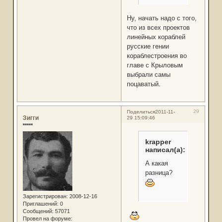
Ну, начать надо с того,
что из всех проектов
линейных кораблей
русские гении
кораблестроения во
главе с Крыловым
выбрали самы
поцаватый.
29
Поделиться
2011-11-
Зигги
29 15:09:46
*****
krapper
написал(а):
А какая
разница?
Зарегистрирован
: 2008-12-16
Приглашений:
0
Сообщений:
57071
Провел на форуме: