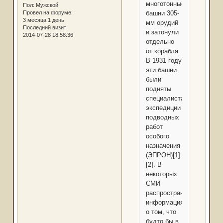
многотонные
Пол:
Мужской
Провел на форуме:
башни 305-
3 месяца 1 день
мм орудий
Последний визит:
и затонули
2014-07-28 18:58:36
отдельно
от корабля.
В 1931 году
эти башни
были
подняты
специалистами
экспедиции
подводных
работ
особого
назначения
(ЭПРОН)[1]
[2]. В
некоторых
СМИ
распространена
информация
о том, что
будто бы в