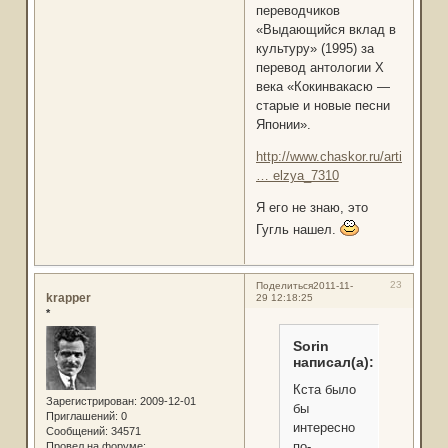
переводчиков
«Выдающийся вклад в
культуру» (1995) за
перевод антологии Х
века «Кокинвакасю —
старые и новые песни
Японии».
http://www.chaskor.ru/article/ale
… elzya_7310
Я его не знаю, это
Гугль нашел.
23
Поделиться
2011-11-
krapper
29 12:18:25
*
Sorin
написал(а):
Кста было
Зарегистрирован
: 2009-12-01
бы
Приглашений:
0
интересно
Сообщений:
34571
по-
Провел на форуме: