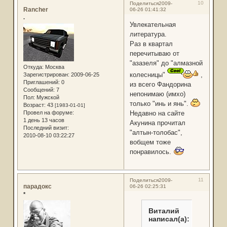
10
Поделиться
2009-
Rancher
06-26 01:41:32
.
Увлекательная
литература.
Раз в квартал
перечитываю от
"азазеля" до "алмазной
Откуда:
Москва
колесницы"
,
Зарегистрирован
: 2009-06-25
Приглашений:
0
из всего Фандорина
Сообщений:
7
непонимаю (имхо)
Пол:
Мужской
только "инь и янь".
Возраст:
43
[1983-01-01]
Провел на форуме:
Недавно на сайте
1 день 13 часов
Акунина прочитал
Последний визит:
"алтын-толобас",
2010-08-10 03:22:27
вобщем тоже
понравилось.
11
Поделиться
2009-
парадокс
06-26 02:25:31
*
Виталий
написал(а):