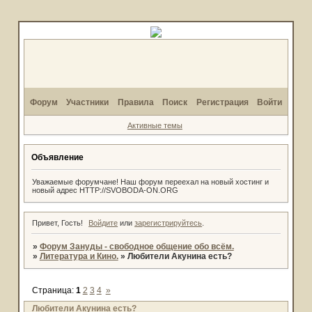
Форум
Участники
Правила
Поиск
Регистрация
Войти
Активные темы
Объявление
Уважаемые форумчане! Наш форум переехал на новый хостинг и
новый адрес HTTP://SVOBODA-ON.ORG
Привет, Гость!
Войдите
или
зарегистрируйтесь
.
»
Форум Зануды - свободное общение обо всём.
»
Литература и Кино.
»
Любители Акунина есть?
Страница:
1
2
3
4
»
Любители Акунина есть?