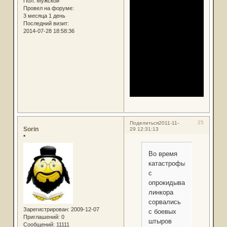
Пол:
Мужской
Провел на форуме:
3 месяца 1 день
Последний визит:
2014-07-28 18:58:36
25
Поделиться
2011-11-
Sorin
29 12:31:13
*
Во время
катастрофы
с
опрокидывающегося
линкора
сорвались
Зарегистрирован
: 2009-12-07
с боевых
Приглашений:
0
штыров
Сообщений:
11111