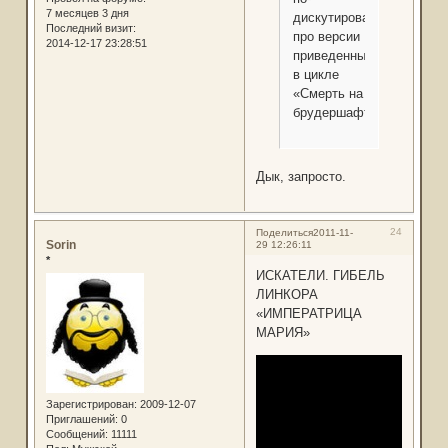
7 месяцев 3 дня
дискутировать
Последний визит:
про версии
2014-12-17 23:28:51
приведенных
в цикле
«Смерть на
брудершафт»
Дык, запросто.
24
Поделиться
2011-11-
Sorin
29 12:26:11
*
ИСКАТЕЛИ. ГИБЕЛЬ
ЛИНКОРА
«ИМПЕРАТРИЦА
МАРИЯ»
Зарегистрирован
: 2009-12-07
Приглашений:
0
Сообщений:
11111