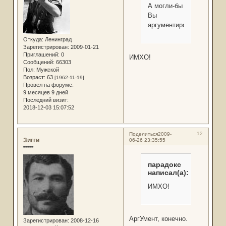
А могли-бы
Вы
аргументировать?
Откуда:
Ленинград
Зарегистрирован
: 2009-01-21
Приглашений:
0
ИМХО!
Сообщений:
66303
Пол:
Мужской
Возраст:
63
[1962-11-19]
Провел на форуме:
9 месяцев 9 дней
Последний визит:
2018-12-03 15:07:52
12
Поделиться
2009-
Зигги
06-26 23:35:55
*****
парадокс
написал(а):
ИМХО!
АргУмент, конечно.
Зарегистрирован
: 2008-12-16