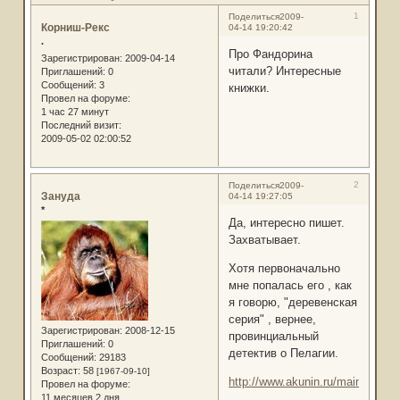
1
Поделиться
2009-
Корниш-Рекс
04-14 19:20:42
.
Про Фандорина
Зарегистрирован
: 2009-04-14
читали? Интересные
Приглашений:
0
Сообщений:
3
книжки.
Провел на форуме:
1 час 27 минут
Последний визит:
2009-05-02 02:00:52
2
Поделиться
2009-
Зануда
04-14 19:27:05
*
Да, интересно пишет.
Захватывает.
Хотя первоначально
мне попалась его , как
я говорю, "деревенская
серия" , вернее,
Зарегистрирован
: 2008-12-15
провинциальный
Приглашений:
0
детектив о Пелагии.
Сообщений:
29183
Возраст:
58
[1967-09-10]
http://www.akunin.ru/main.html
Провел на форуме:
11 месяцев 2 дня