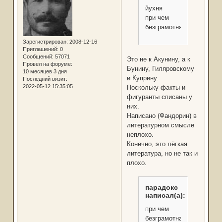
йухня
при чем
безграмотная
Зарегистрирован
: 2008-12-16
Приглашений:
0
Сообщений:
57071
Это не к Акунину, а к
Провел на форуме:
Бунину, Гиляровскому
10 месяцев 3 дня
и Куприну.
Последний визит:
2022-05-12 15:35:05
Поскольку факты и
фигуранты списаны у
них.
Написано (Фандорин) в
литературном смысле
неплохо.
Конечно, это лёгкая
литература, но не так и
плохо.
парадокс
написал(а):
при чем
безграмотная