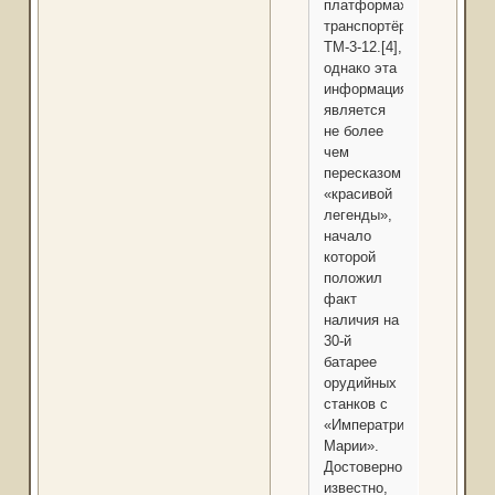
платформах-
транспортёрах
ТМ-3-12.[4],
однако эта
информация
является
не более
чем
пересказом
«красивой
легенды»,
начало
которой
положил
факт
наличия на
30-й
батарее
орудийных
станков с
«Императрицы
Марии».
Достоверно
известно,