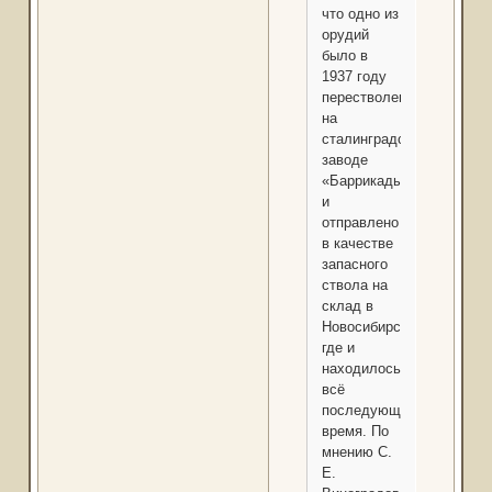
что одно из
орудий
было в
1937 году
перестволено
на
сталинградском
заводе
«Баррикады»
и
отправлено
в качестве
запасного
ствола на
склад в
Новосибирске,
где и
находилось
всё
последующее
время. По
мнению С.
Е.