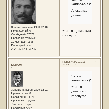
написал(а):
Александр
Долин
Зарегистрирован
: 2008-12-16
блин, я с дольским
Приглашений:
0
Сообщений:
57071
перепутал
Провел на форуме:
10 месяцев 3 дня
Последний визит:
2022-05-12 15:35:05
27
Поделиться
2011-11-
krapper
29 15:02:39
*
Зигги
написал(а):
блин, я с
Зарегистрирован
: 2009-12-01
дольским
Приглашений:
0
перепутал
Сообщений:
34571
Провел на форуме:
7 месяцев 3 дня
Последний визит: