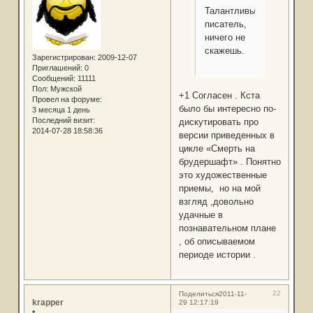
Талантливый
писатель,
ничего не
скажешь.
Зарегистрирован
: 2009-12-07
Приглашений:
0
Сообщений:
11111
Пол:
Мужской
+1 Согласен . Кста
Провел на форуме:
было бы интересно по-
3 месяца 1 день
Последний визит:
дискутировать про
2014-07-28 18:58:36
версии приведенных в
цикле «Смерть на
брудершафт» . Понятно
это художественные
приемы, но на мой
взгляд ,довольно
удачные в
познавательном плане
, об описываемом
периоде истории .
22
Поделиться
2011-11-
krapper
29 12:17:19
*