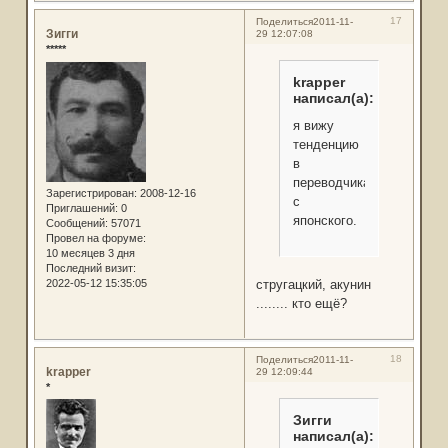
17
Поделиться
2011-11-
Зигги
29 12:07:08
*****
krapper
написал(а):
я вижу
тенденцию
в
переводчиках
Зарегистрирован
: 2008-12-16
с
Приглашений:
0
японского.
Сообщений:
57071
Провел на форуме:
10 месяцев 3 дня
Последний визит:
2022-05-12 15:35:05
стругацкий, акунин
........ кто ещё?
18
Поделиться
2011-11-
krapper
29 12:09:44
*
Зигги
написал(а):