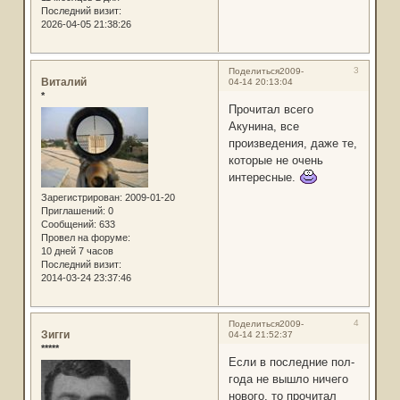
Последний визит:
2026-04-05 21:38:26
3
Поделиться
2009-
Виталий
04-14 20:13:04
*
Прочитал всего
Акунина, все
произведения, даже те,
которые не очень
интересные.
Зарегистрирован
: 2009-01-20
Приглашений:
0
Сообщений:
633
Провел на форуме:
10 дней 7 часов
Последний визит:
2014-03-24 23:37:46
4
Поделиться
2009-
Зигги
04-14 21:52:37
*****
Если в последние пол-
года не вышло ничего
нового, то прочитал