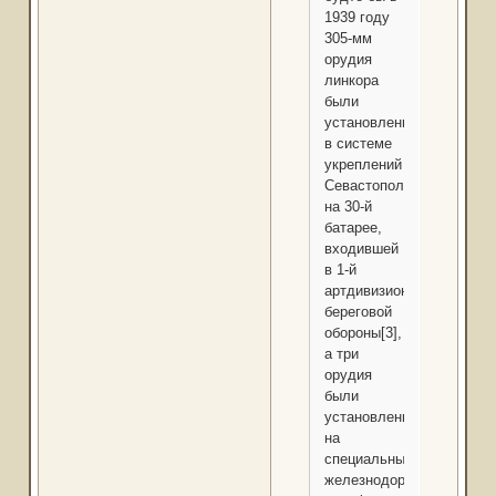
1939 году
305-мм
орудия
линкора
были
установлены
в системе
укреплений
Севастополя
на 30-й
батарее,
входившей
в 1-й
артдивизион
береговой
обороны[3],
а три
орудия
были
установлены
на
специальных
железнодорожных