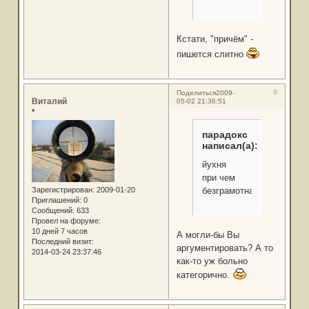
Кстати, "причём" -
пишется слитно
9
Поделиться
2009-
Виталий
05-02 21:36:51
*
парадокс
написал(а):
йухня
при чем
безграмотная
Зарегистрирован
: 2009-01-20
Приглашений:
0
Сообщений:
633
Провел на форуме:
10 дней 7 часов
А могли-бы Вы
Последний визит:
аргументировать? А то
2014-03-24 23:37:46
как-то уж больно
категорично.