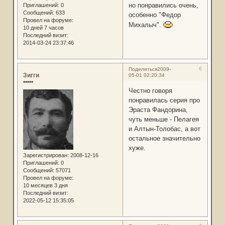
но понравились очень,
Приглашений:
0
Сообщений:
633
особенно "Федор
Провел на форуме:
Михалыч".
10 дней 7 часов
Последний визит:
2014-03-24 23:37:46
6
Поделиться
2009-
Зигги
05-01 02:20:34
*****
Честно говоря
понравилась серия про
Эраста Фандорина,
чуть меньше - Пелагея
и Алтын-Толобас, а вот
остальное значительно
хуже.
Зарегистрирован
: 2008-12-16
Приглашений:
0
Сообщений:
57071
Провел на форуме:
10 месяцев 3 дня
Последний визит:
2022-05-12 15:35:05