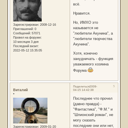
всё.
Нравится.
Но, ИМХО это
Зарегистрирован
: 2008-12-16
называется не
Приглашений:
0
"любители Акунина", а
Сообщений:
57071
Провел на форуме:
"любители творчества
10 месяцев 3 дня
Акунина".
Последний визит:
2022-05-12 15:35:05
Хотя, конечно
занудничать - функция
уважаемого хозяина
Форума
5
Поделиться
2009-
Виталий
04-15 14:42:38
*
Последнее что прочел
(давно правда) -
"Фантастика", "Ф.М." и
"Шпионский роман", не
могу сказать
последние они или нет,
Зарегистрирован
: 2009-01-20