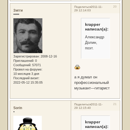
20
Поделиться
2011-11-
Зигги
29 12:14:03
*****
krapper
написал(а):
Александр
Долин,
поэт.
Зарегистрирован
: 2008-12-16
Приглашений:
0
Сообщений:
57071
Провел на форуме:
10 месяцев 3 дня
а я думал он
Последний визит:
профессиональный
2022-05-12 15:35:05
музыкант—гитарист
21
Поделиться
2011-11-
Sorin
29 12:15:40
*
krapper
написал(а):