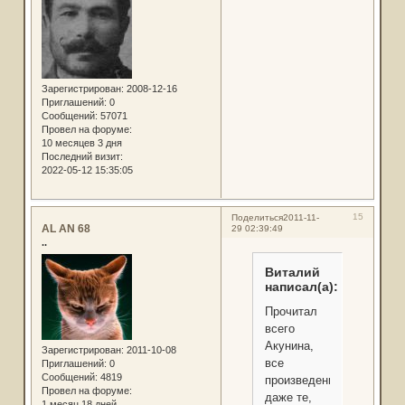
Зарегистрирован
: 2008-12-16
Приглашений:
0
Сообщений:
57071
Провел на форуме:
10 месяцев 3 дня
Последний визит:
2022-05-12 15:35:05
15
Поделиться
2011-11-
AL AN 68
29 02:39:49
..
Виталий
написал(а):
Прочитал
всего
Акунина,
Зарегистрирован
: 2011-10-08
все
Приглашений:
0
Сообщений:
4819
произведения,
Провел на форуме:
даже те,
1 месяц 18 дней