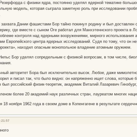
 Резерфорда с физики ядра, постоянно уделял ядерной тематике большо
ельную модель, которая сыграла заметную роль при исследовании проб
.
 захвата Дании фашистами Бор тайно покинул родину и был доставлен с
мерику, где вместе с сыном Оге работал для Манхэтеннского проекта в 
облеме контроля над ядерными вооружениями, мирного использования 
нии Европейского центра ядерных исследований. Судя по тому, что он н
проекта», находил опасным монопольное владение атомным оружием.
ильс Бор уделял сопредельным с физикой вопросам, в том числе, био
нания.
чный авторитет Бора был исключительно высок. Любое, даже мимолетн
орил и писал так, что было видно: он напряженно ищет слова, которые 
в был российский физик-теоретик, академик Виталий Лазаревич Гинзбур
леном более 20 академий наук различных стран, лауреатом многих нац
 18 ноября 1962 года в своем доме в Копенгагене в результате сердечн
:21:57
нного