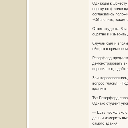
Однажды к Эрнеcту 
оценку по физике о
согласились положи
«Объясните, каким 
Ответ студента был 
обратно и измерить 
Случай был и впрям
общего с применение
Резерфорд предложи
демонстрировать зн
спросил его, сдаётс
Заинтересовавшись,
вопрос гласил: «По
здания».
Тут Резерфорд спрос
Однако студент упом
— Есть несколько с
день и измерить вы
самого здания.