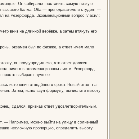
помощью. Он собирался поставить самую низкую
ает высшего балла. Оба — преподаватель и студент —
пал на Резерфорда. Экзаменационный вопрос гласил:
етр вниз на длинной верёвке, а затем втянуть его
роны, экзамен был по физике, а ответ имел мало
товку, он предупредил его, что ответ должен
писал ничего в экзаменационном листе. Резерфорд
он просто выбирает лучшее.
ясь истечения отведённого срока. Новый ответ на
дения. Затем, используя формулу, вычислите высоту
конец, сдался, признав ответ удовлетворительным.
т. — Например, можно выйти на улицу в солнечный
, решив несложную пропорцию, определить высоту