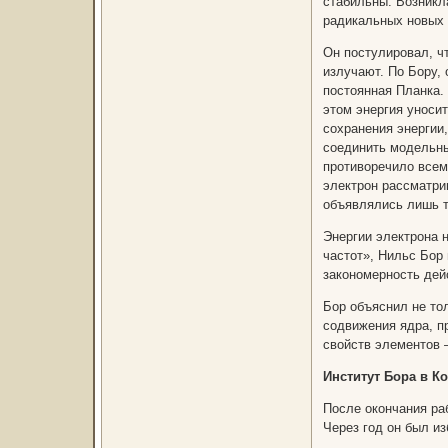
стабильны. Возникл
радикальных новых 
Он постулировал, ч
излучают. По Бору, 
постоянная Планка.
этом энергия уносит
сохранения энергии,
соединить модельны
противоречило всем
электрон рассматри
объявлялись лишь т
Энергии электрона 
частот», Нильс Бор
закономерность дей
Бор объяснил не тол
содвижения ядра, п
свойств элементов 
Институт Бора в Ко
После окончания ра
Через год он был из