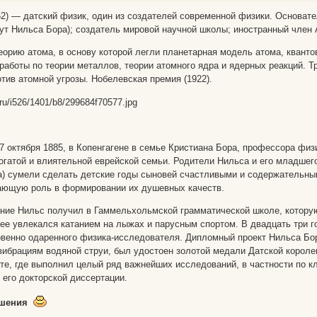
62) — датский физик, один из создателей современной физики. Основате
тут Нильса Бора); создатель мировой научной школы; иностранный член 
еорию атома, в основу которой легли планетарная модель атома, квант
работы по теории металлов, теории атомного ядра и ядерных реакций. 
тив атомной угрозы. Нобелевская премия (1922).
 октября 1885, в Копенгагене в семье Кристиана Бора, профессора физи
огатой и влиятельной еврейской семьи. Родители Нильса и его младшег
а) сумели сделать детские годы сыновей счастливыми и содержательны
ающую роль в формировании их душевных качеств.
ние Нильс получил в Гаммельхольмской грамматической школе, котору
ее увлекался катанием на лыжах и парусным спортом. В двадцать три го
венно одаренного физика-исследователя. Дипломный проект Нильса Бо
вибрациям водяной струи, был удостоен золотой медали Датской короле
ете, где выполнил целый ряд важнейших исследований, в частности по к
 его докторской диссертации.
ешения