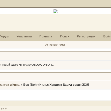
Форум
Участники
Правила
Поиск
Регистрация
Войт
Активные темы
г и новый адрес HTTP://SVOBODA-ON.ORG
атура и Кино.
»
Бор (Bohr) Нильс Хендрик Давид серия ЖЗЛ
:12:01