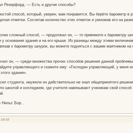
л Резерфорд. — Есть и другие способы?
остой способ, который, уверен, вам понравится. Вы берёте барометр в 
делая отметки. Сосчитав количество этих отметок и умножив его на раз
олее сложный способ, — продолжал он, — то привяжите к барометру шнур
и у основания здания и на его крыше. Из разницы между этими величина
ивязав к барометру шнурок, вы можете подняться с вашим маятником на 
чил он, — среди множества прочих способов решения данной проблемы 
найдите управляющего и скажите ему: «Господин управляющий, у меня е
этого здания».
ил студента, неужели он действительно не знал общепринятого решения 
орло школой и колледжем, где учителя навязывают ученикам свой способ
й.
 Нильс Бор...
:16:10