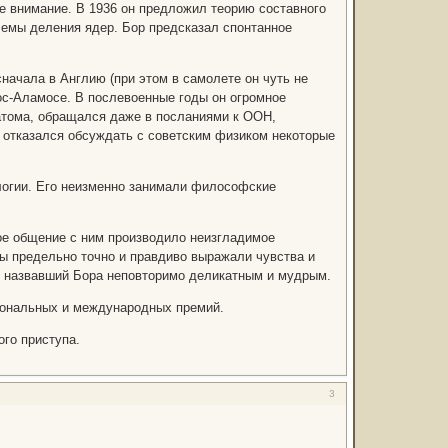
е внимание. В 1936 он предложил теорию составного
лемы деления ядер. Бор предсказал спонтанное
начала в Англию (при этом в самолете он чуть не
Лос-Аламосе. В послевоенные годы он огромное
атома, обращался даже в посланиями к ООН,
е отказался обсуждать с советским физиком некоторые
логии. Его неизменно занимали философские
ое общение с ним производило неизгладимое
бы предельно точно и правдиво выражали чувства и
г, назвавший Бора неповторимо деликатным и мудрым.
иональных и международных премий.
ого приступа.
3