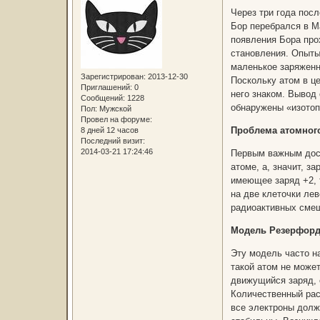
Через три года пос
Бор перебрался в М
появления Бора про
становления. Опыты
маленькое заряженно
Зарегистрирован
: 2013-12-30
Поскольку атом в ц
Приглашений:
0
него знаком. Вывод 
Сообщений:
1228
обнаружены «изотоп
Пол:
Мужской
Провел на форуме:
Проблема атомног
8 дней 12 часов
Последний визит:
2014-03-21 17:24:46
Первым важным дост
атоме, а, значит, з
имеющее заряд +2, 
на две клеточки лев
радиоактивных смещ
Модель Резерфорд
Эту модель часто н
такой атом не може
движущийся заряд, 
Количественный рас
все электроны должн