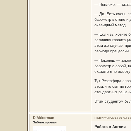
— Неплохо, — сказа
— Да. Есть очень пр
барометр к стене и 
очевидный метод.
— Если вы хотите б
величину гравитаци
этом же случае, пр
периоду прецессии.
— Наконец, — заклю
барометр с собой, 
скажете мне высоту 
Тут Резерфорд спрос
этом, что сыт по г
стандартных решени
Этим студентом был
D'Akkerman
Поделиться
2014-01-03 18
Заблокирован
Работа в Англии