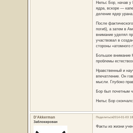
Нильс Бор, начав у
ядра, вскоре — кап
деление ядер урана
После фактического
погиб), а затем в А
внимание уделял пр
участвовал в созда
стороны «атомного 
Большое внимание Н
проблемы естествоз
Нравственный и нау
впечатление. Он гов
мысли. Глубоко пра
Бор был почетным ч
Нильс Бор скончался
D'Akkerman
Поделиться
2014-01-03 18
Заблокирован
Факты из жизни уче