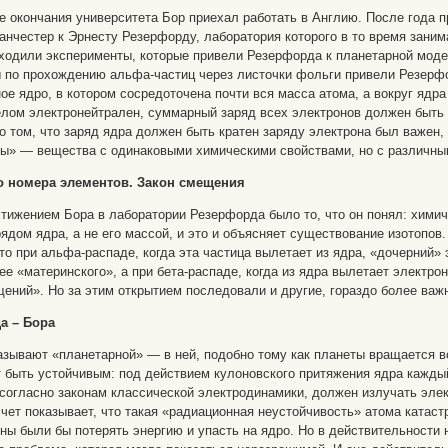
ле окончания университета Бор приехал работать в Англию. После года
анчестер к Эрнесту Резерфорду, лаборатория которого в то время зани
ходили эксперименты, которые привели Резерфорда к планетарной моде
 по прохождению альфа-частиц через листочки фольги привели Резерфо
е ядро, в котором сосредоточена почти вся масса атома, а вокруг ядра
елом электронейтрален, суммарный заряд всех электронов должен быть 
о том, что заряд ядра должен быть кратен заряду электрона был важен,
ы» — вещества с одинаковыми химическими свойствами, но с различны
о номера элементов. Закон смещения
ижением Бора в лаборатории Резерфорда было то, что он понял: химич
арядом ядра, а не его массой, и это и объясняет существование изотопо
то при альфа-распаде, когда эта частица вылетает из ядра, «дочерний
ее «материнского», а при бета-распаде, когда из ядра вылетает электро
ений». Но за этим открытием последовали и другие, гораздо более важ
а – Бора
азывают «планетарной» — в ней, подобно тому как планеты вращается во
т быть устойчивым: под действием кулоновского притяжения ядра каждый
согласно законам классической электродинамики, должен излучать элек
чет показывает, что такая «радиационная неустойчивость» атома ката
ы были бы потерять энергию и упасть на ядро. Но в действительности н