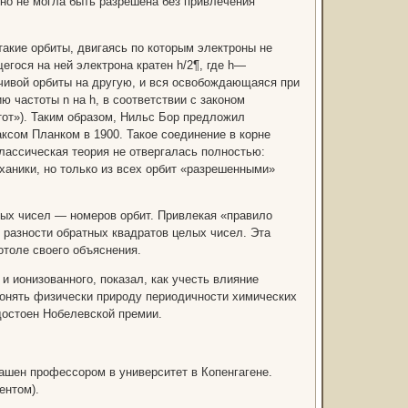
но не могла быть разрешена без привлечения
такие орбиты, двигаясь по которым электроны не
гося на ней электрона кратен h/2¶, где h—
йчивой орбиты на другую, и вся освобождающаяся при
ю частоты n на h, в соответствии с законом
тот»). Таким образом, Нильс Бор предложил
ксом Планком в 1900. Такое соединение в корне
классическая теория не отвергалась полностью:
ханики, но только из всех орбит «разрешенными»
лых чисел — номеров орбит. Привлекая «правило
 разности обратных квадратов целых чисел. Эта
отоле своего объяснения.
 и ионизованного, показал, как учесть влияние
понять физически природу периодичности химических
достоен Нобелевской премии.
ашен профессором в университет в Копенгагене.
ентом).