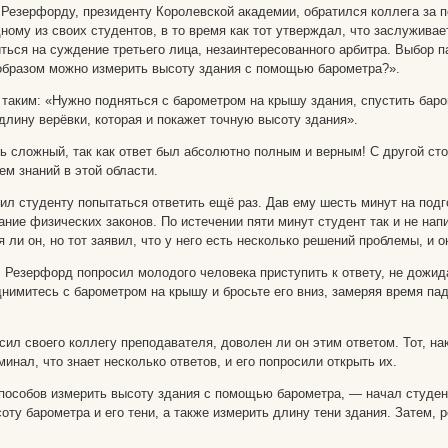
Резерфорду, президенту Королевской академии, обратился коллега за 
дному из своих студентов, в то время как тот утверждал, что заслужив
ться на суждение третьего лица, незаинтересованного арбитра. Выбор 
образом можно измерить высоту здания с помощью барометра?».
таким: «Нужно подняться с барометром на крышу здания, спустить баром
длину верёвки, которая и покажет точную высоту здания».
ь сложный, так как ответ был абсолютно полным и верным! С другой сто
м знаний в этой области.
л студенту попытаться ответить ещё раз. Дав ему шесть минут на подго
ание физических законов. По истечении пяти минут студент так и не на
я ли он, но тот заявил, что у него есть несколько решений проблемы, и 
 Резерфорд попросил молодого человека приступить к ответу, не дожида
днимитесь с барометром на крышу и бросьте его вниз, замеряя время па
ил своего коллегу преподавателя, доволен ли он этим ответом. Тот, на
инал, что знает несколько ответов, и его попросили открыть их.
пособов измерить высоту здания с помощью барометра, — начал студен
соту барометра и его тени, а также измерить длину тени здания. Затем