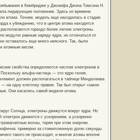
 пребывания в Кембридже у Джозефа Джона Томсона Н.
мала лидирующее положение. Здесь ко времени
ли атома. Точнее, модель еще находилась в стадии
рда к убеждению, что в центре атома находится
 располагаются гораздо более легкие электроны.
по модулю равным заряду ядра, но отличаться от
 но оставалось еще много неясного. Так, были
м атомным весом.
еские свойства определяются числом электронов в
в. Поскольку альфа-частица — это ядро гелия,
» элемент должен располагаться в таблице Менделеева
н — на одну клеточку правее. Так был открыт «закон
ные. Они касались самой модели атома.
круг Солнца, электроны движутся вокруг ядра. Но
 электрон движется с ускорением, а ускоренно
тромагнитные волны, теряя при этом энергию.
строфична: примерно за стомиллионную долю секунды
ичего такого не происходит, и многие атомы вполне