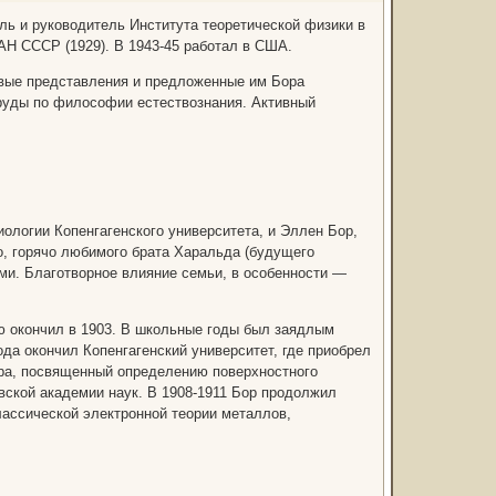
ль и руководитель Института теоретической физики в
АН СССР (1929). В 1943-45 работал в США.
овые представления и предложенные им Бора
Труды по философии естествознания. Активный
ологии Копенгагенского университета, и Эллен Бор,
о, горячо любимого брата Харальда (будущего
ми. Благотворное влияние семьи, в особенности —
ю окончил в 1903. В школьные годы был заядлым
да окончил Копенгагенский университет, где приобрел
ра, посвященный определению поверхностного
вской академии наук. В 1908-1911 Бор продолжил
лассической электронной теории металлов,