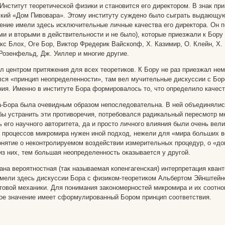
Институт теоретической физики и становится его директором. В знак при
ский «Дом Пивовара». Этому институту суждено было сыграть выдающую
ние имели здесь исключительные личные качества его директора. Он п
ми и вторыми в действительности и не было), которые приезжали к Бору
с Блох, Оге Бор, Виктор Фредерик Вайскопф, X. Казимир, О. Клейн, X. 
Розенфельд, Дж. Уиллер и многие другие.
 центром притяжения для всех теоретиков. К Бору не раз приезжал неме
ался «принцип неопределенности», там вел мучительные дискуссии с Бо
ния. Именно в институте Бора формировалось то, что определило качест
Бора была очевидным образом непоследовательна. В ней объединялись 
бы устранить эти противоречия, потребовался радикальный пересмотр м
ь его научного авторитета, да и просто личного влияния были очень вел
 процессов микромира нужен иной подход, нежели для «мира больших в
онятие о неконтролируемом воздействии измерительных процедур, о «до
из них, тем большая неопределенность оказывается у другой.
на вероятностная (так называемая копенгагенская) интерпретация квант
мели здесь дискуссии Бора с физиком-теоретиком Альбертом Эйнштейн
товой механики. Для понимания закономерностей микромира и их соотнош
е значение имеет сформулированный Бором принцип соответствия.