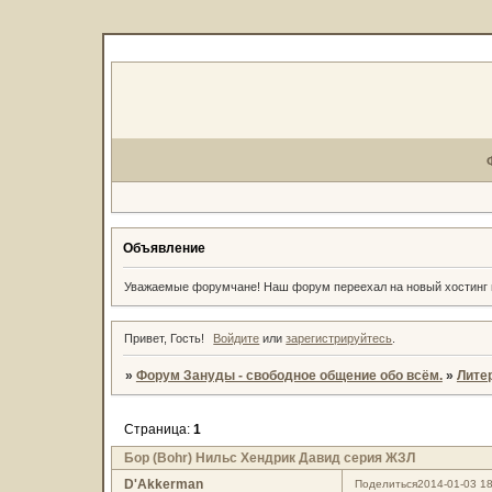
Объявление
Уважаемые форумчане! Наш форум переехал на новый хостин
Привет, Гость!
Войдите
или
зарегистрируйтесь
.
»
Форум Зануды - свободное общение обо всём.
»
Литер
Страница:
1
Бор (Bohr) Нильс Хендрик Давид серия ЖЗЛ
D'Akkerman
Поделиться
2014-01-03 18