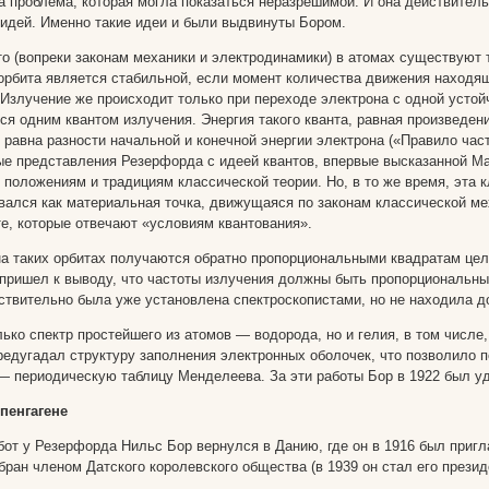
а проблема, которая могла показаться неразрешимой. И она действитель
идей. Именно такие идеи и были выдвинуты Бором.
то (вопреки законам механики и электродинамики) в атомах существуют 
орбита является стабильной, если момент количества движения находяще
 Излучение же происходит только при переходе электрона с одной усто
ся одним квантом излучения. Энергия такого кванта, равная произведени
 равна разности начальной и конечной энергии электрона («Правило час
е представления Резерфорда с идеей квантов, впервые высказанной Ма
 положениям и традициям классической теории. Но, в то же время, эта 
вался как материальная точка, движущаяся по законам классической ме
е, которые отвечают «условиям квантования».
на таких орбитах получаются обратно пропорциональными квадратам це
 пришел к выводу, что частоты излучения должны быть пропорциональны
ствительно была уже установлена спектроскопистами, но не находила д
ько спектр простейшего из атомов — водорода, но и гелия, в том числе,
редугадал структуру заполнения электронных оболочек, что позволило 
— периодическую таблицу Менделеева. За эти работы Бор в 1922 был у
пенгагене
бот у Резерфорда Нильс Бор вернулся в Данию, где он в 1916 был пригл
бран членом Датского королевского общества (в 1939 он стал его презид