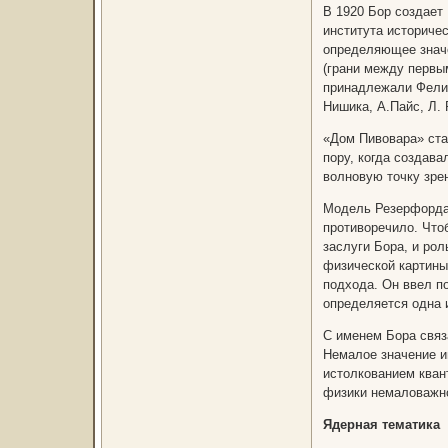
В 1920 Бор создает 
института историче
определяющее значе
(грани между первы
принадлежали Фелик
Нишика, А.Пайс, Л. 
«Дом Пивовара» стал
пору, когда создав
волновую точку зре
Модель Резерфорда-
противоречило. Что
заслуги Бора, и рол
физической картины
подхода. Он ввел п
определяется одна 
С именем Бора связа
Немалое значение и
истолкованием кван
физики немаловажно
Ядерная тематика