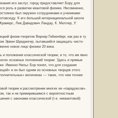
знания его заслуг, город предоставляет Бору для
ся роль в развитии квантовой физики. Несомненно,
остоянно был окружен сотрудниками и учениками
 отовсюду. К его большой интернациональной школе
Крамерс, Лев Давидович Ландау, К. Меллер, У.
цкий физик-теоретик Вернер Гейзенберг, как раз в ту
ром Эрвин Шредингер, пытавшийся защищать чисто-
венно новое лицо физики 20 века.
и положения классической теории, и то, что им явно
ногих основных положений теории. Здесь и прямые
ики. Именно Нильс Бор понял, что для создания
ещей» и он был одним из основных творцов этого
полнительных» величинах — таких, что чем точнее
овой теории и рассмотрение многих ее «парадоксов».
ом, так и не примирившимся с вероятностным
ения с законами классической (т.е. неквантовой)