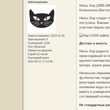
Заблокирован
Нильс Бор (1885-19
Копенгагене (Инсти
Нильс Бор создал т
постулаты. Важные 
участник борьбы про
Зарегистрирован
: 2013-12-30
Приглашений:
0
Сообщений:
1228
Детство и юность
Пол:
Мужской
Провел на форуме:
Нильс Бор родился 7
8 дней 12 часов
происходившей из б
Последний визит:
крупного математик
2014-03-21 17:24:46
матери, играло реш
Начальное образова
футболистом; поздн
репутацию необыкно
натяжения воды по 
работу в университ
составившей основу
Не стандартные р