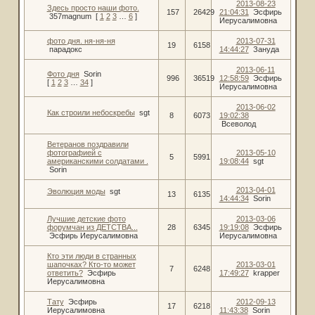
2013-08-23
Здесь просто наши фото.
157
26429
21:04:31
Эсфирь
357magnum
[
1
2
3
…
6
]
Иерусалимовна
фото дня. ня-ня-ня
2013-07-31
19
6158
парадокс
14:44:27
Зануда
2013-06-11
Фото дня
Sorin
996
36519
12:58:59
Эсфирь
[
1
2
3
…
34
]
Иерусалимовна
2013-06-02
Как строили небоскребы
sgt
8
6073
19:02:38
Всеволод
Ветеранов поздравили
фотографией с
2013-05-10
5
5991
американскими солдатами .
19:08:44
sgt
Sorin
2013-04-01
Эволюция моды
sgt
13
6135
14:44:34
Sorin
Лучшие детские фото
2013-03-06
форумчан из ДЕТСТВА...
28
6345
19:19:08
Эсфирь
Эсфирь Иерусалимовна
Иерусалимовна
Кто эти люди в странных
шапочках? Кто-то может
2013-03-01
7
6248
ответить?
Эсфирь
17:49:27
krapper
Иерусалимовна
Тату
Эсфирь
2012-09-13
17
6218
Иерусалимовна
11:43:38
Sorin