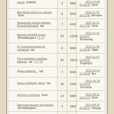
2013-12-09
проба
DARNE
3
5982
01:46:19
Sorin
Ben Heine pencil vs camera
2013-11-22
5
6201
Sorin
16:10:45
Ветерок
Канадские шлюхи времен
2013-11-21
7
6192
Второй Мировой
sgt
20:17:35
Sorin
2013-11-10
Краски поздней осени
33
12229
20:29:17
ВетерБродяга
[
1
2
]
Всеволод
От сперматозоида до
2013-11-09
8
6060
человека
sgt
12:30:38
Sigita
2013-11-07
Рассуждения о выборе
65
18113
11:50:18
камеры
sgt
[
1
2
3
]
EvgeniyO
2013-10-24
Деды воевали...
sgt
7
6026
21:40:08
Вут
2013-10-18
Львы в Африке, фото
sgt
18
6104
12:39:13
Ursvamp
2013-09-21
жОлтое и чОрное
Sorin
19
6083
13:12:13
Sorin
Цветочки вышел поснимать
2013-09-20
3
5943
ВетерБродяга
22:08:11
Зануда