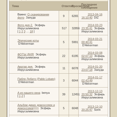
Последнее
Тема
Ответов
Просмотров
сообщение
Важно:
О сканировании
2013-04-16
9
6265
фото
Зануда
16:10:40
DIZ
Фото дня-2.
Эсфирь
2014-03-23
Иерусалимовна
517
32856
23:35:41
Эсфирь
[
1
2
3
…
18
]
Иерусалимовна
2014-03-21
Эпические коты
5
5991
00:40:41
D'Akkerman
D'Akkerman
2014-03-08
ФОТЫ ДНЯ!
Эсфирь
22
6195
02:07:10
Эсфирь
Иерусалимовна
Иерусалимовна
Аватар дня.
Эсфирь
2014-01-20
11
6078
Иерусалимовна
23:07:18
Зануда
2014-01-17
Пабло Лобато (Pablo Lobato)
3
6044
02:43:49
D'Akkerman
D'Akkerman
2013-12-13
А из нашего окна
benya
39
12451
20:50:32
Эсфирь
[
1
2
]
Иерусалимовна
Альбом диких домохозяек и
2013-12-10
домохозяев)))))
Эсфирь
5
6048
20:25:47
Sorin
Иерусалимовна