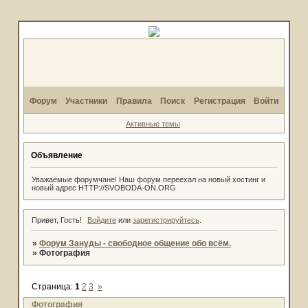
Форум
Участники
Правила
Поиск
Регистрация
Войти
Активные темы
Объявление
Уважаемые форумчане! Наш форум переехал на новый хостинг и
новый адрес HTTP://SVOBODA-ON.ORG
Привет, Гость!
Войдите
или
зарегистрируйтесь
.
»
Форум Зануды - свободное общение обо всём.
»
Фотография
Страница:
1
2
3
»
Фотография