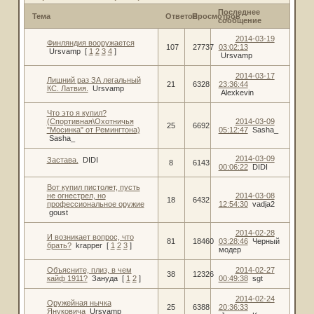
Последнее
Тема
Ответов
Просмотров
сообщение
2014-03-19
Финляндия вооружается
107
27737
03:02:13
Ursvamp
[
1
2
3
4
]
Ursvamp
2014-03-17
Лишний раз ЗА легальный
21
6328
23:36:44
КС. Латвия.
Ursvamp
Alexkevin
Что это я купил?
(Спортивная\Охотничья
2014-03-09
25
6692
"Мосинка" от Ремингтона)
05:12:47
Sasha_
Sasha_
2014-03-09
Застава.
DIDI
8
6143
00:06:22
DIDI
Вот купил пистолет, пусть
не огнестрел, но
2014-03-08
18
6432
профессиональное оружие
12:54:30
vadja2
goust
2014-02-28
И возникает вопрос, что
81
18460
03:28:46
Черный
брать?
krapper
[
1
2
3
]
модер
Объясните, плиз, в чем
2014-02-27
38
12326
кайф 1911?
Зануда
[
1
2
]
00:49:38
sgt
2014-02-24
Оружейная нычка
25
6388
20:36:33
Януковича
Ursvamp