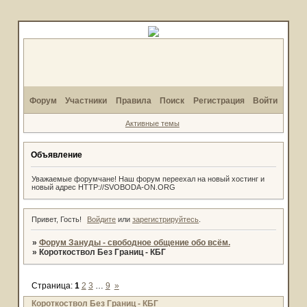
Форум
Участники
Правила
Поиск
Регистрация
Войти
Активные темы
Объявление
Уважаемые форумчане! Наш форум переехал на новый хостинг и
новый адрес HTTP://SVOBODA-ON.ORG
Привет, Гость!
Войдите
или
зарегистрируйтесь
.
»
Форум Зануды - свободное общение обо всём.
»
Короткоствол Без Границ - КБГ
Страница:
1
2
3
…
9
»
Короткоствол Без Границ - КБГ