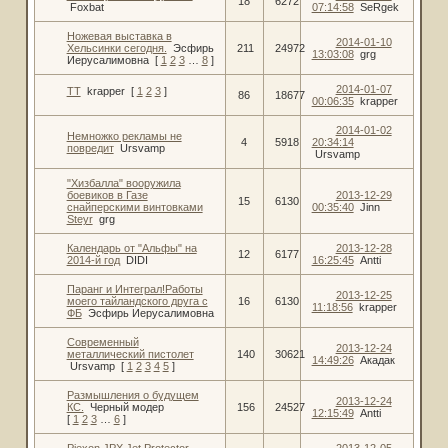
18
6272
Foxbat
07:14:58
SeRgek
Ножевая выставка в
2014-01-10
Хельсинки сегодня.
Эсфирь
211
24972
13:03:08
grg
Иерусалимовна
[
1
2
3
…
8
]
2014-01-07
ТТ
krapper
[
1
2
3
]
86
18677
00:06:35
krapper
2014-01-02
Немножко рекламы не
4
5918
20:34:14
повредит
Ursvamp
Ursvamp
"Хизбалла" вооружила
боевиков в Газе
2013-12-29
15
6130
снайперскими винтовками
00:35:40
Jinn
Steyr
grg
Календарь от "Альфы" на
2013-12-28
12
6177
2014-й год
DIDI
16:25:45
Antti
Паранг и Интеграл!Работы
2013-12-25
моего тайландского друга с
16
6130
11:18:56
krapper
ФБ
Эсфирь Иерусалимовна
Современный
2013-12-24
металлический пистолет
140
30621
14:49:26
Акадак
Ursvamp
[
1
2
3
4
5
]
Размышления о будущем
2013-12-24
КС.
Черный модер
156
24527
12:15:49
Antti
[
1
2
3
…
6
]