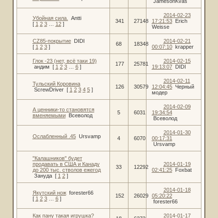
JamesonKvas
2014-02-23
Убойная сила.
Antti
341
27148
17:21:53
Erich
[
1
2
3
…
12
]
Weisse
CZ85-покрытие
DIDI
2014-02-21
68
18348
[
1
2
3
]
00:07:10
krapper
Глок -23 (нет, всё таки 19)
2014-02-15
177
25781
андим
[
1
2
3
…
6
]
19:13:07
DIDI
2014-02-11
Тульский Коровина
126
30579
12:04:45
Черный
ScrewDriver
[
1
2
3
4
5
]
модер
2014-02-09
А ценники-то становятся
5
6031
19:34:54
вменяемыми
Всеволод
Всеволод
2014-01-30
Ослабленный .45
Ursvamp
4
6070
00:17:31
Ursvamp
"Калашников" будет
продавать в США и Канаду
2014-01-19
33
12292
до 200 тыс. стволов ежегод
02:41:25
Foxbat
Зануда
[
1
2
]
2014-01-18
Якутский нож
forester66
152
26029
05:20:22
[
1
2
3
…
6
]
forester66
Как пану такая игрушка?
2014-01-17