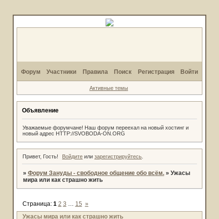
Форум
Участники
Правила
Поиск
Регистрация
Войти
Активные темы
Объявление
Уважаемые форумчане! Наш форум переехал на новый хостинг и
новый адрес HTTP://SVOBODA-ON.ORG
Привет, Гость!
Войдите
или
зарегистрируйтесь
.
»
Форум Зануды - свободное общение обо всём.
»
Ужасы
мира или как страшно жить
Страница:
1
2
3
…
15
»
Ужасы мира или как страшно жить