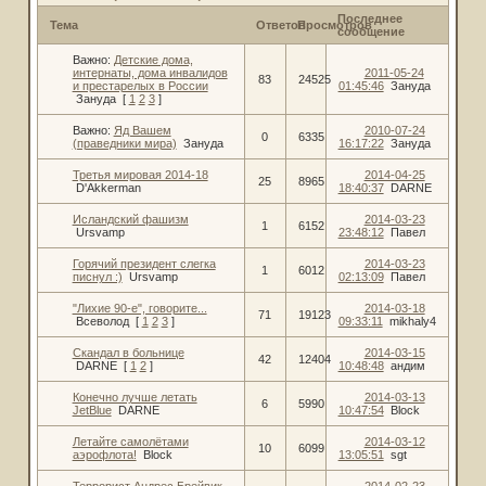
Последнее
Тема
Ответов
Просмотров
сообщение
Важно:
Детские дома,
интернаты, дома инвалидов
2011-05-24
83
24525
и престарелых в России
01:45:46
Зануда
Зануда
[
1
2
3
]
Важно:
Яд Вашем
2010-07-24
0
6335
(праведники мира)
Зануда
16:17:22
Зануда
Третья мировая 2014-18
2014-04-25
25
8965
D'Akkerman
18:40:37
DARNE
Исландский фашизм
2014-03-23
1
6152
Ursvamp
23:48:12
Павел
Горячий президент слегка
2014-03-23
1
6012
писнул :)
Ursvamp
02:13:09
Павел
"Лихие 90-е", говорите...
2014-03-18
71
19123
Всеволод
[
1
2
3
]
09:33:11
mikhaly4
Скандал в больнице
2014-03-15
42
12404
DARNE
[
1
2
]
10:48:48
андим
Конечно лучше летать
2014-03-13
6
5990
JetBlue
DARNE
10:47:54
Block
Летайте самолётами
2014-03-12
10
6099
аэрофлота!
Block
13:05:51
sgt