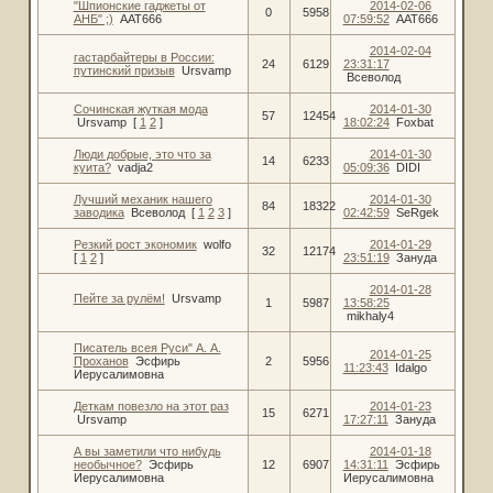
"Шпионские гаджеты от
2014-02-06
0
5958
АНБ" ;)
AAT666
07:59:52
AAT666
2014-02-04
гастарбайтеры в России:
24
6129
23:31:17
путинский призыв
Ursvamp
Всеволод
Сочинская жуткая мода
2014-01-30
57
12454
Ursvamp
[
1
2
]
18:02:24
Foxbat
Люди добрые, это что за
2014-01-30
14
6233
куита?
vadja2
05:09:36
DIDI
Лучший механик нашего
2014-01-30
84
18322
заводика
Всеволод
[
1
2
3
]
02:42:59
SeRgek
Резкий рост экономик
wolfo
2014-01-29
32
12174
[
1
2
]
23:51:19
Зануда
2014-01-28
Пейте за рулём!
Ursvamp
1
5987
13:58:25
mikhaly4
Писатель всея Руси" А. А.
2014-01-25
Проханов
Эсфирь
2
5956
11:23:43
Idalgo
Иерусалимовна
Деткам повезло на этот раз
2014-01-23
15
6271
Ursvamp
17:27:11
Зануда
А вы заметили что нибудь
2014-01-18
необычное?
Эсфирь
12
6907
14:31:11
Эсфирь
Иерусалимовна
Иерусалимовна