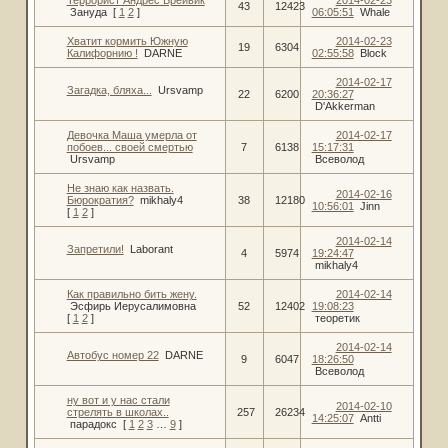
Террорист Андрес Брейвик
2014-02-23
43
12423
Зануда
[
1
2
]
06:05:51
Whale
Хватит кормить Южную
2014-02-23
19
6304
Калифорнию !
DARNE
02:55:58
Block
2014-02-17
Загадка, бляха...
Ursvamp
22
6200
20:36:27
D'Akkerman
Девочка Маша умерла от
2014-02-17
побоев... своей смертью
7
6138
15:17:31
Ursvamp
Всеволод
Не знаю как назвать.
2014-02-16
Бюрократия?
mikhaly4
38
12180
10:56:01
Jinn
[
1
2
]
2014-02-14
Запретили!
Laborant
4
5974
19:24:47
mikhaly4
Как правильно бить жену.
2014-02-14
Эсфирь Иерусалимовна
52
12402
19:08:23
[
1
2
]
теоретик
2014-02-14
Автобус номер 22
DARNE
9
6047
18:26:50
Всеволод
ну вот и у нас стали
2014-02-10
стрелять в школах..
257
26234
14:25:07
Antti
парадокс
[
1
2
3
…
9
]